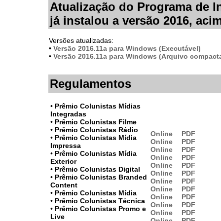
Atualização do Programa de 
já instalou a versão 2016, aci
Versões atualizadas:
•
Versão 2016.11a para Windows (Executável)
•
Versão 2016.11a para Windows (Arquivo compact
Regulamentos
•
Prêmio Colunistas Mídias
Integradas
•
Prêmio Colunistas Filme
•
Prêmio Colunistas Rádio
Online
PDF
•
Prêmio Colunistas Mídia
Online
PDF
Impressa
Online
PDF
•
Prêmio Colunistas Mídia
Online
PDF
Exterior
Online
PDF
•
Prêmio Colunistas Digital
Online
PDF
•
Prêmio Colunistas Branded
Online
PDF
Content
Online
PDF
•
Prêmio Colunistas Mídia
Online
PDF
•
Prêmio Colunistas Técnica
Online
PDF
•
Prêmio Colunistas Promo e
Online
PDF
Live
Online
PDF