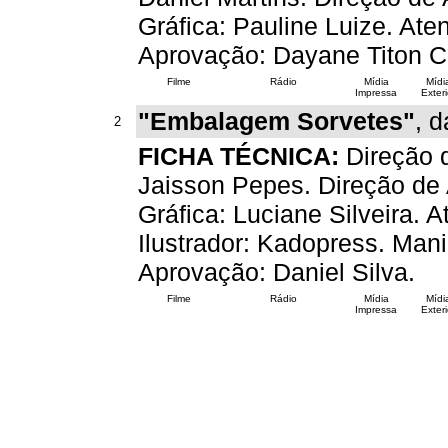
Gráfica: Pauline Luize. Ate
Aprovação: Dayane Titon C
Filme
Rádio
Mídia
Mídi
Impressa
Exteri
"Embalagem Sorvetes"
, 
2
FICHA TÉCNICA:
Direção 
Jaisson Pepes. Direção de
Gráfica: Luciane Silveira. 
Ilustrador: Kadopress. Mani
Aprovação: Daniel Silva.
Filme
Rádio
Mídia
Mídi
Impressa
Exteri