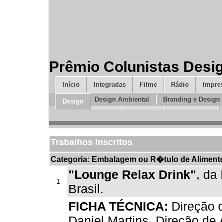
Prêmio Colunistas Desi
Início
Integradas
Filme
Rádio
Impre
Cases
Design Ambiental
Branding e Design
Design
Mídia
Inovação
Nova Geração
Trabalhos Inscritos
Categoria: Embalagem ou R�tulo de Aliment
"Lounge Relax Drink"
, da
1
Brasil.
FICHA TÉCNICA:
Direção d
Daniel Martins. Direção de