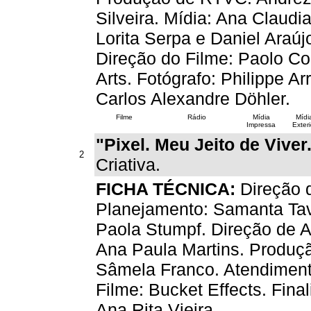
Silveira. Mídia: Ana Claud
Lorita Serpa e Daniel Araúj
Direção do Filme: Paolo Co
Arts. Fotógrafo: Philippe A
Carlos Alexandre Döhler.
Filme
Rádio
Mídia
Mídi
Impressa
Exteri
"Pixel. Meu Jeito de Viver
2
Criativa.
FICHA TÉCNICA:
Direção d
Planejamento: Samanta Ta
Paola Stumpf. Direção de Ar
Ana Paula Martins. Produçã
Sâmela Franco. Atendiment
Filme: Bucket Effects. Fina
Ana Rita Vieira.