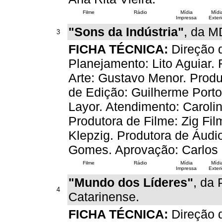
Filme
Rádio
Mídia
Mídi
Impressa
Exteri
"Sons da Indústria"
, da M
3
FICHA TÉCNICA:
Direção d
Planejamento: Lito Aguiar.
Arte: Gustavo Menor. Produ
de Edição: Guilherme Porto
Layor. Atendimento: Caroli
Produtora de Filme: Zig Fi
Klepzig. Produtora de Áudi
Gomes. Aprovação: Carlos 
Filme
Rádio
Mídia
Mídi
Impressa
Exteri
"Mundo dos Líderes"
, da
4
Catarinense.
FICHA TÉCNICA:
Direção d