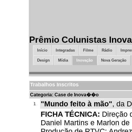
Prêmio Colunistas Inov
Início
Integradas
Filme
Rádio
Impre
Design
Mídia
Inovação
Nova Geração
Trabalhos Inscritos
Categoria: Case de Inova��o
"Mundo feito à mão"
, da 
1
FICHA TÉCNICA:
Direção d
Daniel Martins e Marlon de 
Produção de RTVC: Andreza