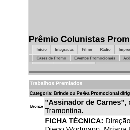
Prêmio Colunistas Prom
Início
Integradas
Filme
Rádio
Impre
Cases de Promo
Eventos Promocionais
Açõ
Design
Mídia
Inovação
Trabalhos Premiados
Categoria: Brinde ou Pe�a Promocional dirig
"Assinador de Carnes"
,
Bronze
Tramontina.
FICHA TÉCNICA:
Direção
Diego Wortmann, Mriana B