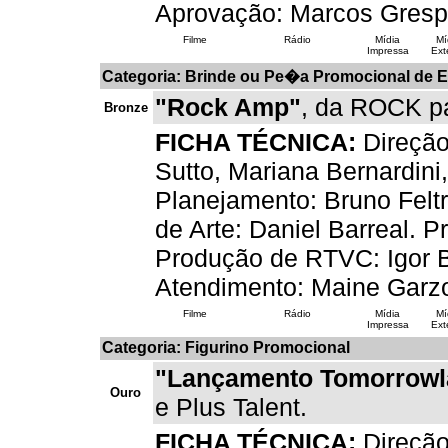
Aprovação: Marcos Grespa
Filme
Rádio
Mídia
Mí
Impressa
Ext
Categoria: Brinde ou Pe�a Promocional d
"Rock Amp"
, da ROCK p
Bronze
FICHA TÉCNICA:
Direção
Sutto, Mariana Bernardini
Planejamento: Bruno Feltr
de Arte: Daniel Barreal. 
Produção de RTVC: Igor Bin
Atendimento: Maine Garzo
Filme
Rádio
Mídia
Mí
Impressa
Ext
Categoria: Figurino Promocional
"Lançamento Tomorrowl
Ouro
e Plus Talent.
FICHA TÉCNICA:
Direção