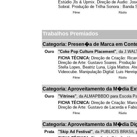
Estúdio Jls & Upmix. Direção de Áudio: José
Sobral. Produção de Trilha Sonora : Banda S
Filme
Rádio
Trabalhos Premiados
Categoria: Presen�a de Marca em Cont
Ouro
"Coke Pop Culture Placement"
, da J.WA
FICHA TÉCNICA:
Direção de Criação: Rica
Direção de Arte: Gustavo Soares. Produção 
Stella Lopes, Beatriz Luna, Lígia Mattos. A
Videocube. Manipulação Digital: Luis Henriq
Filme
Rádio
Categoria: Aproveitamento da M�dia Ext
Ouro
"Vitrines"
, da ALMAPBBDO para Escola Pan
FICHA TÉCNICA:
Direção de Criação: Marce
Direção de Arte: Gustavo de Lacerda e Fabi
Filme
Rádio
Categoria: Aproveitamento da M�dia Dig
Prata
"Skip Ad Festival"
, da PUBLICIS BRASIL pa