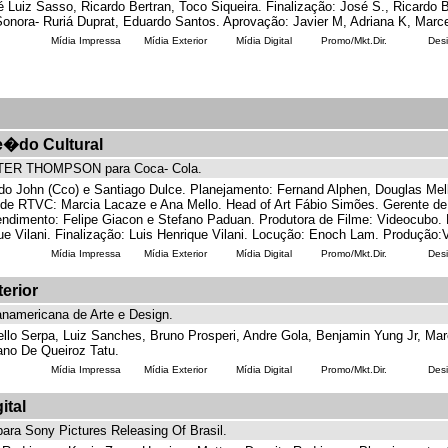
 Luiz Sasso, Ricardo Bertran, Toco Siqueira. Finalização: José S., Ricardo 
onora- Ruriá Duprat, Eduardo Santos. Aprovação: Javier M, Adriana K, Marcel
Mídia Impressa
Mídia Exterior
Mídia Digital
Promo/Mkt.Dir.
Des
e�do Cultural
LTER THOMPSON para Coca- Cola.
rdo John (Cco) e Santiago Dulce. Planejamento: Fernand Alphen, Douglas Me
de RTVC: Marcia Lacaze e Ana Mello. Head of Art Fábio Simões. Gerente de 
tendimento: Felipe Giacon e Stefano Paduan. Produtora de Filme: Videocubo. 
ue Vilani. Finalização: Luis Henrique Vilani. Locução: Enoch Lam. Produção:
Mídia Impressa
Mídia Exterior
Mídia Digital
Promo/Mkt.Dir.
Des
erior
americana de Arte e Design.
llo Serpa, Luiz Sanches, Bruno Prosperi, Andre Gola, Benjamin Yung Jr, Mar
ano De Queiroz Tatu.
Mídia Impressa
Mídia Exterior
Mídia Digital
Promo/Mkt.Dir.
Des
ital
ra Sony Pictures Releasing Of Brasil.