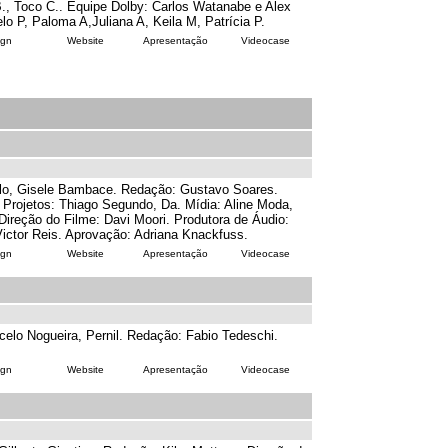
B., Toco C.. Equipe Dolby: Carlos Watanabe e Alex
o P, Paloma A,Juliana A, Keila M, Patrícia P.
ign
Website
Apresentação
Videocase
llo, Gisele Bambace. Redação: Gustavo Soares.
Projetos: Thiago Segundo, Da. Mídia: Aline Moda,
Direção do Filme: Davi Moori. Produtora de Áudio:
Victor Reis. Aprovação: Adriana Knackfuss.
ign
Website
Apresentação
Videocase
celo Nogueira, Pernil. Redação: Fabio Tedeschi.
ign
Website
Apresentação
Videocase