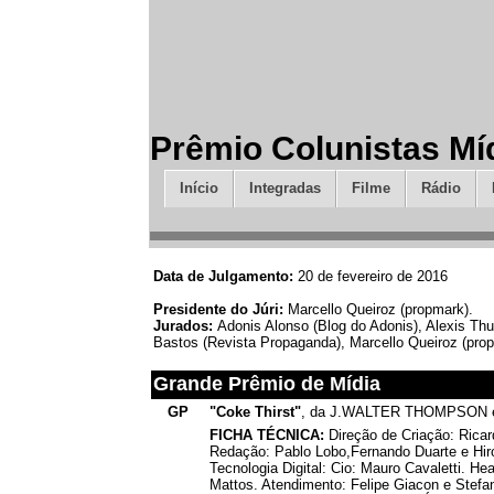
Prêmio Colunistas Mí
Início
Integradas
Filme
Rádio
Data de Julgamento:
20 de fevereiro de 2016
Presidente do Júri:
Marcello Queiroz (propmark).
Jurados:
Adonis Alonso (Blog do Adonis), Alexis Thu
Bastos (Revista Propaganda), Marcello Queiroz (prop
Grande Prêmio de Mídia
GP
"Coke Thirst"
, da J.WALTER THOMPSON e 
FICHA TÉCNICA:
Direção de Criação: Ricar
Redação: Pablo Lobo,Fernando Duarte e Hiro
Tecnologia Digital: Cio: Mauro Cavaletti. H
Mattos. Atendimento: Felipe Giacon e Stefa