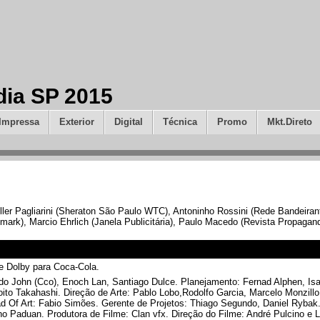
dia SP 2015
Impressa
Exterior
Digital
Técnica
Promo
Mkt.Direto
ller Pagliarini (Sheraton São Paulo WTC), Antoninho Rossini (Rede Bandeirant
mark), Marcio Ehrlich (Janela Publicitária), Paulo Macedo (Revista Propagand
Dolby para Coca-Cola.
do John (Cco), Enoch Lan, Santiago Dulce. Planejamento: Fernad Alphen, Isa
ito Takahashi. Direção de Arte: Pablo Lobo,Rodolfo Garcia, Marcelo Monzill
ead Of Art: Fabio Simões. Gerente de Projetos: Thiago Segundo, Daniel Rybak. 
no Paduan. Produtora de Filme: Clan vfx. Direção do Filme: André Pulcino e