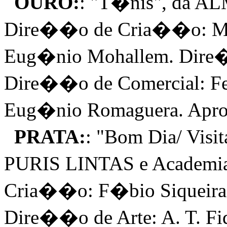
OURO:
: "T�nis", da A
Dire��o de Cria��o: Ma
Eug�nio Mohallem. Dire��
Dire��o de Comercial: Fer
Eug�nio Romaguera. Apr
PRATA:
: "Bom Dia/ Vis
PURIS LINTAS e Academia
Cria��o: F�bio Siqueira
Dire��o de Arte: A. T. Fi