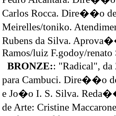
Carlos Rocca. Dire��o de
Meirelles/toniko. Atendime
Rubens da Silva. Aprova��
Ramos/luiz F.godoy/renato 
BRONZE:
: "Radical", 
para Cambuci. Dire��o de
e Jo�o I. S. Silva. Red
de Arte: Cristine Maccaro