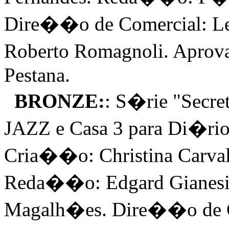
Dire��o de Comercial: Le
Roberto Romagnoli. Aprov
Pestana.
BRONZE:
: S�rie "Secre
JAZZ e Casa 3 para Di�ri
Cria��o: Christina Carva
Reda��o: Edgard Gianesi
Magalh�es. Dire��o de Co