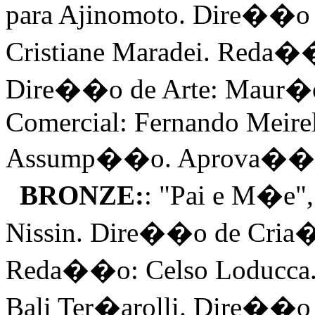
para Ajinomoto. Dire��o
Cristiane Maradei. Reda�
Dire��o de Arte: Maur�c
Comercial: Fernando Meire
Assump��o. Aprova��o: 
BRONZE:
: "Pai e M�e
Nissin. Dire��o de Cria
Reda��o: Celso Loducca.
Bali Ter�arolli. Dire��o 