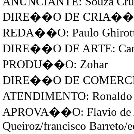
ANUNCIANTE: Souza Cru
DIRE��O DE CRIA��O: Du
REDA��O: Paulo Ghirotti
DIRE��O DE ARTE: Carlos
PRODU��O: Zohar
DIRE��O DE COMERCIAL: 
ATENDIMENTO: Ronaldo R
APROVA��O: Flavio de A
Queiroz/francisco Barreto/