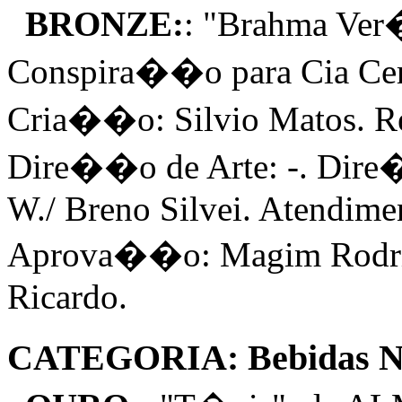
BRONZE:
: "Brahma Ve
Conspira��o para Cia Ce
Cria��o: Silvio Matos. R
Dire��o de Arte: -. Dire
W./ Breno Silvei. Atendime
Aprova��o: Magim Rodrigu
Ricardo.
CATEGORIA: Bebidas N