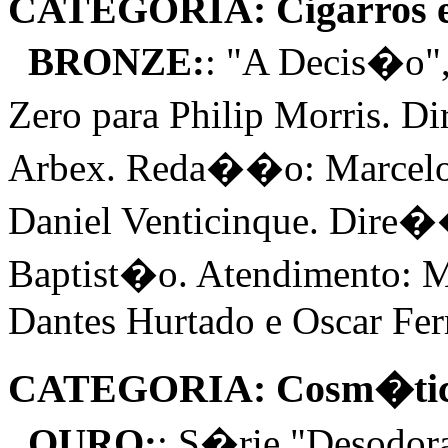
CATEGORIA: Cigarros e
BRONZE:
: "A Decis�o"
Zero para Philip Morris.
Arbex. Reda��o: Marcelo
Daniel Venticinque. Dire�
Baptist�o. Atendimento:
Dantes Hurtado e Oscar Ferr
CATEGORIA: Cosm�ticos 
OURO:
: S�rie "Desodo