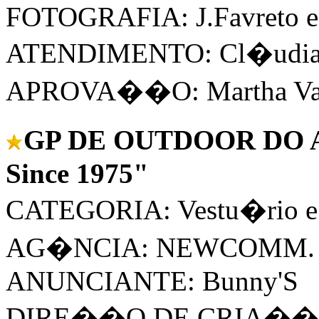
FOTOGRAFIA: J.Favreto e 
ATENDIMENTO: Cl�udia
APROVA��O: Martha Vas
GP DE OUTDOOR DO AN
Since 1975"
CATEGORIA: Vestu�rio e 
AG�NCIA: NEWCOMM.
ANUNCIANTE: Bunny'S
DIRE��O DE CRIA��O: D