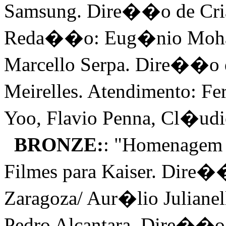
Samsung. Dire��o de Cri
Reda��o: Eug�nio Mohal
Marcello Serpa. Dire��o 
Meirelles. Atendimento: 
Yoo, Flavio Penna, Cl�udi
BRONZE:
: "Homenagem
Filmes para Kaiser. Dir
Zaragoza/ Aur�lio Julian
Pedro Alcantara. Dire��o d