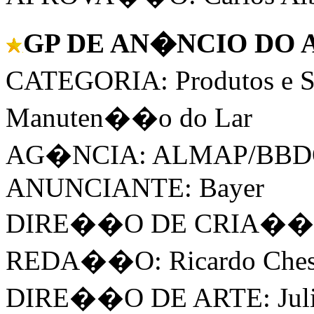
GP DE AN�NCIO DO ANO
CATEGORIA: Produtos e S
Manuten��o do Lar
AG�NCIA: ALMAP/BB
ANUNCIANTE: Bayer
DIRE��O DE CRIA��O: 
REDA��O: Ricardo Ches
DIRE��O DE ARTE: Juli