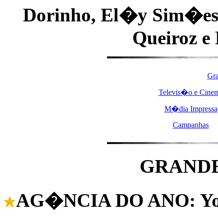
Dorinho, El�y Sim�es,
Queiroz e 
Gr
Televis�o e Cine
M�dia Impressa
Campanhas
GRAND
AG�NCIA DO ANO: Yo