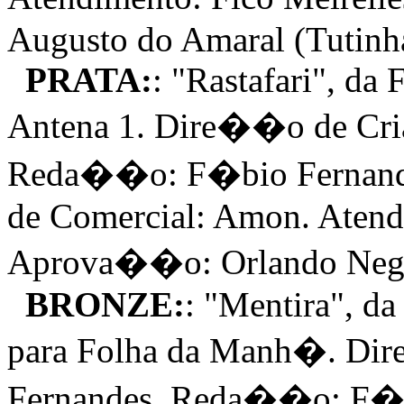
Augusto do Amaral (Tutinh
PRATA:
: "Rastafari", d
Antena 1. Dire��o de Cr
Reda��o: F�bio Fernand
de Comercial: Amon. Atend
Aprova��o: Orlando Ne
BRONZE:
: "Mentira", d
para Folha da Manh�. D
Fernandes. Reda��o: F�b