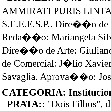
AMMIRATI PURIS LINTAS 
S.E.E.E.S.P.. Dire��o de
Reda��o: Mariangela Silva
Dire��o de Arte: Giulia
de Comercial: J�lio Xavie
Savaglia. Aprova��o: Jo
CATEGORIA: Institucion
PRATA:
: "Dois Filhos"