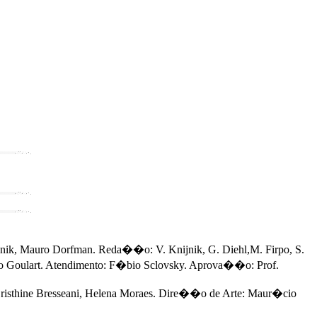
ik, Mauro Dorfman. Reda��o: V. Knijnik, G. Diehl,M. Firpo, S.
ro Goulart. Atendimento: F�bio Sclovsky. Aprova��o: Prof.
sthine Bresseani, Helena Moraes. Dire��o de Arte: Maur�cio