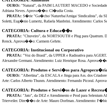
CATEGORIA: Alimentos
OURO:
: "Natural", da PAIM LAUTERT MACEDO e Sociedade 
Adriana Neves. Aprova��o: Cl�udia Costa.
PRATA:
: S�rie "Ga�cho/ Natureba/Amiga/ Sindicalista", 
Soletti, Eug�nio Lumertz, Rafaela Manbrini. Atendimento: Carlos
CATEGORIA: Cultura e Educa��o
PRATA:
: "Chuveiro", da NORTSOUTH e Plug para Quatrum. D
Renck. Aprova��o: Carmem Gehrte.
CATEGORIA: Institucional ou Corporativo
PRATA:
: "Voz do Brasil", da UPPER e Radioativa para AGE
Alexandre Germani. Atendimento: Luiz Henrique Rosa. Aprova��
CATEGORIA: Produtos e Servi�os para Agropecu�ri
OURO:
: "Albertina", da ESCALA e Jinga para Ass. dos Cria
Arte: Carlos Alberto Thunm. Atendimento: Fernando Picoral. Aprov
CATEGORIA: Produtos e Servi�os de Lazer e Recre
PRATA:
: "Jato", da DEZ e Atendimento e Prod para Selenium
Trierveiler. Dire��o de Arte: Mauro Dorfman. Atendimento: F�bi