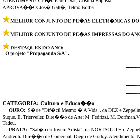
ATENDIMENTO: Jo�o Paulo Dias, Cristina Baptista
APROVA��O: Jos� Gall�, Telmo Borba
MELHOR CONJUNTO DE PE�AS ELETR�NICAS DO 
MELHOR CONJUNTO DE PE�AS IMPRESSAS DO ANO
DESTAQUES DO ANO:
- O projeto "Propaganda S/A".
CATEGORIA: Cultura e Educa��o
OURO:
: S�rie "Dif�cil Mesmo � A Vida", da DEZ e Zeppelin
Suque, E. Trierveiler. Dire��o de Arte: M. Fedrizzi, M. Dorfman
Tadeu.
PRATA:
: "Sal�o do Jovem Artista", da NORTSOUTH e Zeppe
Andreoli. Dire��o de Comercial: Diego de Godoy. Atendimento: N