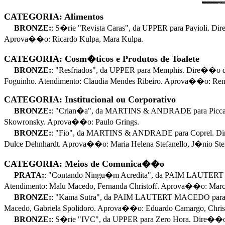
CATEGORIA: Alimentos
BRONZE:
: S�rie "Revista Caras", da UPPER para Pavioli. 
Aprova��o: Ricardo Kulpa, Mara Kulpa.
CATEGORIA: Cosm�ticos e Produtos de Toalete
BRONZE:
: "Resfriados", da UPPER para Memphis. Dire��o d
Foguinho. Atendimento: Claudia Mendes Ribeiro. Aprova��o: Renata
CATEGORIA: Institucional ou Corporativo
BRONZE:
: "Crian�a", da MARTINS & ANDRADE para Piccadil
Skowronsky. Aprova��o: Paulo Grings.
BRONZE:
: "Fio", da MARTINS & ANDRADE para Coprel. Dire
Dulce Dehnhardt. Aprova��o: Maria Helena Stefanello, J�nio Stef
CATEGORIA: Meios de Comunica��o
PRATA:
: "Contando Ningu�m Acredita", da PAIM LAUTERT 
Atendimento: Malu Macedo, Fernanda Christoff. Aprova��o: Marco
BRONZE:
: "Kama Sutra", da PAIM LAUTERT MACEDO para Z
Macedo, Gabriela Spolidoro. Aprova��o: Eduardo Camargo, Christ
BRONZE:
: S�rie "IVC", da UPPER para Zero Hora. Dire��o 