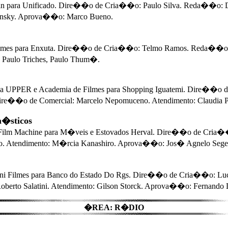
para Unificado. Dire��o de Cria��o: Paulo Silva. Reda��o: Dud
ronsky. Aprova��o: Marco Bueno.
s para Enxuta. Dire��o de Cria��o: Telmo Ramos. Reda��o: R
 Paulo Triches, Paulo Thum�.
 UPPER e Academia de Filmes para Shopping Iguatemi. Dire��o 
 Dire��o de Comercial: Marcelo Nepomuceno. Atendimento: Claudia 
�sticos
 Machine para M�veis e Estovados Herval. Dire��o de Cria��o: 
lho. Atendimento: M�rcia Kanashiro. Aprova��o: Jos� Agnelo Sege
ni Filmes para Banco do Estado Do Rgs. Dire��o de Cria��o: Luc
oberto Salatini. Atendimento: Gilson Storck. Aprova��o: Fernando
�REA: R�DIO