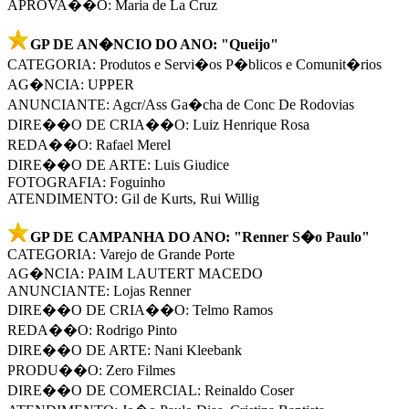
APROVA��O: Maria de La Cruz
GP DE AN�NCIO DO ANO: "Queijo"
CATEGORIA: Produtos e Servi�os P�blicos e Comunit�rios
AG�NCIA: UPPER
ANUNCIANTE: Agcr/Ass Ga�cha de Conc De Rodovias
DIRE��O DE CRIA��O: Luiz Henrique Rosa
REDA��O: Rafael Merel
DIRE��O DE ARTE: Luis Giudice
FOTOGRAFIA: Foguinho
ATENDIMENTO: Gil de Kurts, Rui Willig
GP DE CAMPANHA DO ANO: "Renner S�o Paulo"
CATEGORIA: Varejo de Grande Porte
AG�NCIA: PAIM LAUTERT MACEDO
ANUNCIANTE: Lojas Renner
DIRE��O DE CRIA��O: Telmo Ramos
REDA��O: Rodrigo Pinto
DIRE��O DE ARTE: Nani Kleebank
PRODU��O: Zero Filmes
DIRE��O DE COMERCIAL: Reinaldo Coser