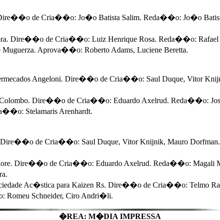
. Dire��o de Cria��o: Jo�o Batista Salim. Reda��o: Jo�o Batist
adora. Dire��o de Cria��o: Luiz Henrique Rosa. Reda��o: Rafael 
e Muguerza. Aprova��o: Roberto Adams, Luciene Beretta.
upermecados Angeloni. Dire��o de Cria��o: Saul Duque, Vitor Kni
jas Colombo. Dire��o de Cria��o: Eduardo Axelrud. Reda��o: Jos
va��o: Stelamaris Arenhardt.
. Dire��o de Cria��o: Saul Duque, Vitor Knijnik, Mauro Dorfman. 
giore. Dire��o de Cria��o: Eduardo Axelrud. Reda��o: Magali Mo
ra.
edade Ac�stica para Kaizen Rs. Dire��o de Cria��o: Telmo Ra
 Romeu Schneider, Ciro Andri�li.
�REA: M�DIA IMPRESSA