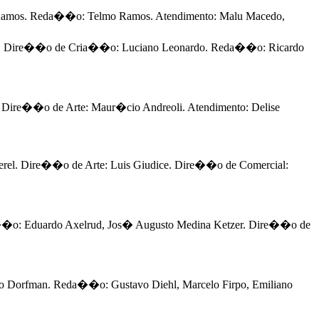
amos. Reda��o: Telmo Ramos. Atendimento: Malu Macedo,
sas. Dire��o de Cria��o: Luciano Leonardo. Reda��o: Ricardo
ire��o de Arte: Maur�cio Andreoli. Atendimento: Delise
rel. Dire��o de Arte: Luis Giudice. Dire��o de Comercial:
a��o: Eduardo Axelrud, Jos� Augusto Medina Ketzer. Dire��o de
uro Dorfman. Reda��o: Gustavo Diehl, Marcelo Firpo, Emiliano