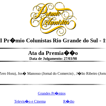
 Pr�mio Colunistas Rio Grande do Sul - 
Ata da Premia��o
Data de Julgamento: 27/03/98
(Zero Hora), Jos� Manosso (Jornal do Comercio) , J�lio Ribeiro (J
Grandes Pr�mios
Televis�o e Cinema
R�dio