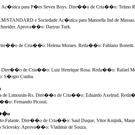
Ac�stica para P�es Seven Boys. Dire��o de Cria��o: Telmo R
da SLM/STANDARD e Sociedade Ac�stica para Manoella Ind de Mas
 Schneider. Aprova��o: Daryus Turk.
ire��o de Cria��o: Helena Moraes. Reda��o: Fabiano Bonetti. D
RT. Dire��o de Cria��o: Luiz Henrique Rosa. Reda��o: Rafael Me
o: S�rgio Cunha.
a
dores de Limousin-Rs. Dire��o de Cria��o: Eduardo Axelrud. Red
a��o: Fernando Picoral.
a��o
 Alto-Falante. Dire��o de Cria��o: Saul Duque, Vitor Knijnik, Ma
o Sclovsky. Aprova��o: Vladimir de Souza.