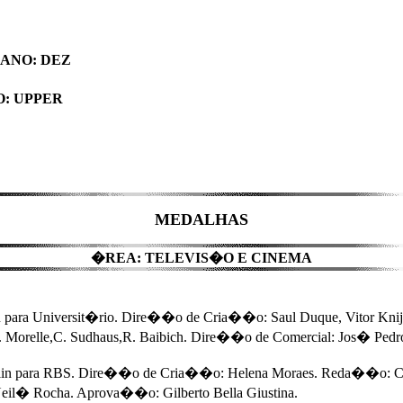
ANO: DEZ
: UPPER
MEDALHAS
�REA: TELEVIS�O E CINEMA
 para Universit�rio. Dire��o de Cria��o: Saul Duque, Vitor Knijn
,V. Morelle,C. Sudhaus,R. Baibich. Dire��o de Comercial: Jos� Ped
lin para RBS. Dire��o de Cria��o: Helena Moraes. Reda��o: Cri
eil� Rocha. Aprova��o: Gilberto Bella Giustina.