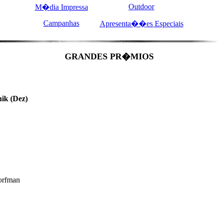
Outdoor
M�dia Impressa
Campanhas
Apresenta��es Especiais
GRANDES PR�MIOS
k (Dez)
orfman