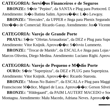
CATEGORIA: Servi�os Financeiros e de Seguros
BRONZE:
: S�rie "Pepino", da SANTA e Plug para Portocred
Atendimento: Jo�o Batista Salim. Aprova��o: L�o Lewgoy.
BRONZE:
: "Hercules", da UPPER e Jinga para Phenix Segur
Dire��o de Comercial: Ricardo Garay. Atendimento: Jos� Vicent
CATEGORIA: Varejo de Grande Porte
PRATA:
: S�rie "Ofertas Arrasadoras", da DEZ e Plug para S
Atendimento: Vitor Knijnik. Aprova��o: S�lvvio Lummertz.
BRONZE:
: "Trocar de Marido", da ESCALA e Jinga para Lo
Marcos Oliveira, Diego Medina. Atendimento: Luciano Righi. Apro
CATEGORIA: Varejo de Pequeno e M�dio Porte
OURO:
: S�rie "Superpizza", da DEZ e PLUG para Superpizza
Atendimento: Vitor Knijnik. Aprova��o: Ricardo Starosta.
BRONZE:
: "Moras No Bairro?", da ESCALA e Plug para Mag
Fransciscone M�dice, Miguel de Luca. Aprova��o: Gerson Silvei
BRONZE:
: "Hildegaard", da PAIM LAUTERT MACEDO e Soci
Montagna. Atendimento: Malu Macedo, Adriana Neves. Aprova��o: