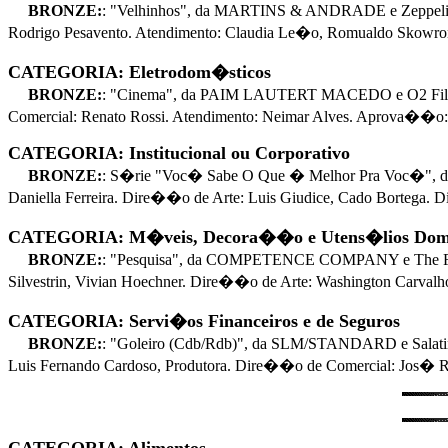
BRONZE:
: "Velhinhos", da MARTINS & ANDRADE e Zeppelin 
Rodrigo Pesavento. Atendimento: Claudia Le�o, Romualdo Skow
CATEGORIA: Eletrodom�sticos
BRONZE:
: "Cinema", da PAIM LAUTERT MACEDO e O2 Filme
Comercial: Renato Rossi. Atendimento: Neimar Alves. Aprova��o:
CATEGORIA: Institucional ou Corporativo
BRONZE:
: S�rie "Voc� Sabe O Que � Melhor Pra Voc�", da
Daniella Ferreira. Dire��o de Arte: Luis Giudice, Cado Bortega.
CATEGORIA: M�veis, Decora��o e Utens�lios Dom
BRONZE:
: "Pesquisa", da COMPETENCE COMPANY e The Film
Silvestrin, Vivian Hoechner. Dire��o de Arte: Washington Carva
CATEGORIA: Servi�os Financeiros e de Seguros
BRONZE:
: "Goleiro (Cdb/Rdb)", da SLM/STANDARD e Salati
Luis Fernando Cardoso, Produtora. Dire��o de Comercial: Jos� R