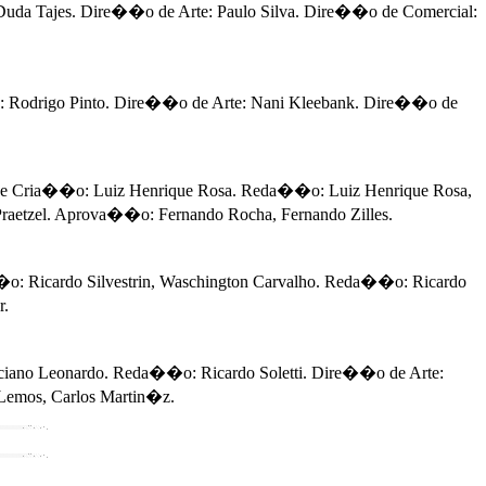
a Tajes. Dire��o de Arte: Paulo Silva. Dire��o de Comercial:
odrigo Pinto. Dire��o de Arte: Nani Kleebank. Dire��o de
de Cria��o: Luiz Henrique Rosa. Reda��o: Luiz Henrique Rosa,
Praetzel. Aprova��o: Fernando Rocha, Fernando Zilles.
Ricardo Silvestrin, Waschington Carvalho. Reda��o: Ricardo
r.
iano Leonardo. Reda��o: Ricardo Soletti. Dire��o de Arte:
 Lemos, Carlos Martin�z.