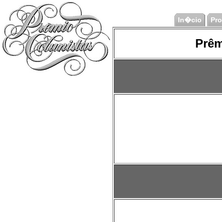
In�cio
Pr
Prêm