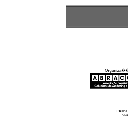
Organiza�
P�gina 
Atua