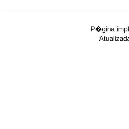
P�gina impl
Atualizad