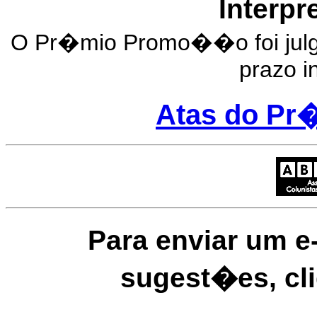
Interp
O Pr�mio Promo��o foi julg
prazo i
Atas do P
Para enviar um 
sugest�es, cl