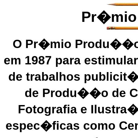
Pr�mio
O Pr�mio Produ��o f
em 1987 para estimula
de trabalhos publicit�
de Produ��o de Co
Fotografia e Ilustr
espec�ficas como Ceno