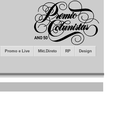
Promo e Live
Mkt.Direto
RP
Design