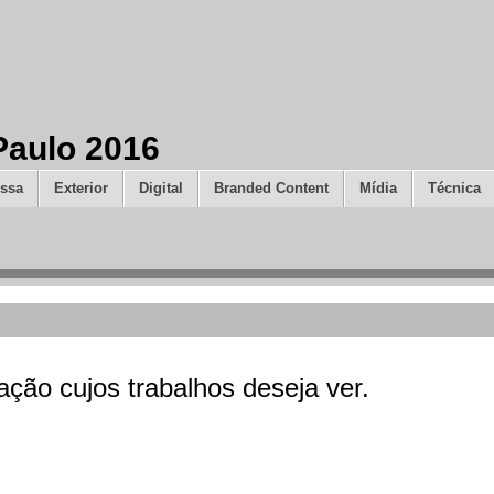
Paulo 2016
ssa
Exterior
Digital
Branded Content
Mídia
Técnica
ção cujos trabalhos deseja ver.