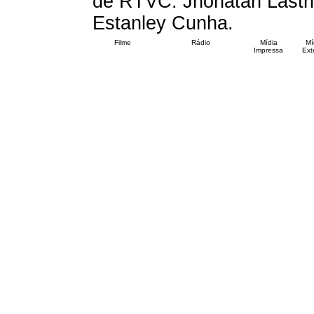
de RTVC: Jhonatan Lastri,
Estanley Cunha.
Filme
Rádio
Mídia
Mí
Impressa
Exte