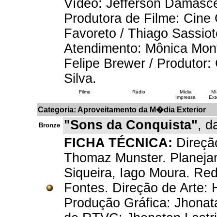
Vídeo: Jefferson Damascen
Produtora de Filme: Cine 
Favoreto / Thiago Sassiot
Atendimento: Mônica Monte
Felipe Brewer / Produtor:
Silva.
Filme
Rádio
Mídia
Mí
Impressa
Exte
Categoria: Aproveitamento da M�dia Exterior
"Sons da Conquista"
, d
Bronze
FICHA TÉCNICA:
Direção
Thomaz Munster. Planeja
Siqueira, Iago Moura. Red
Fontes. Direção de Arte:
Produção Gráfica: Jhonat