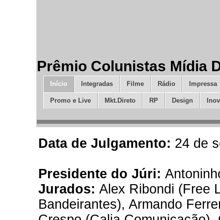
Prêmio Colunistas Mídia 
Início
Integradas
Filme
Rádio
Impressa
Promo e Live
Mkt.Direto
RP
Design
Ino
Data de Julgamento:
24 de 
Presidente do Júri:
Antoninh
Jurados:
Alex Ribondi (Free 
Bandeirantes), Armando Ferrent
Crespo (Calia Comunicação), 