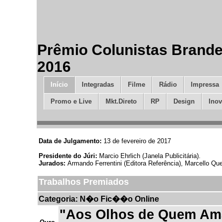
Prêmio Colunistas Brand
2016
Início
Integradas
Filme
Rádio
Impressa
Promo e Live
Mkt.Direto
RP
Design
Ino
Data de Julgamento:
13 de fevereiro de 2017
Presidente do Júri:
Marcio Ehrlich (Janela Publicitária).
Jurados:
Armando Ferrentini (Editora Referência), Marcello Qu
Trabalhos Premiados
Categoria: N�o Fic��o Online
"Aos Olhos de Quem Ama