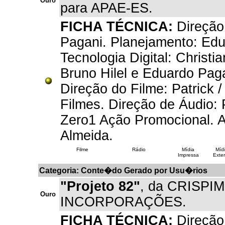
Ouro
para APAE-ES.
FICHA TÉCNICA:
Direção 
Pagani. Planejamento: Edu
Tecnologia Digital: Christ
Bruno Hilel e Eduardo Paga
Direção do Filme: Patrick 
Filmes. Direção de Áudio: P
Zero1 Ação Promocional. 
Almeida.
Filme
Rádio
Mídia
Míd
Impressa
Exter
Categoria: Conte�do Gerado por Usu�rios
"Projeto 82"
, da CRISPI
Ouro
INCORPORAÇÕES.
FICHA TÉCNICA:
Direção 