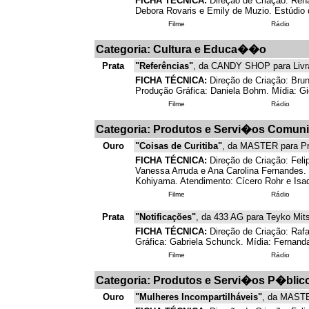
FICHA TÉCNICA:
Direção de Criação: Rena
Debora Rovaris e Emily de Muzio. Estúdio 
Filme
Rádio
Categoria: Cultura e Educa��o
Prata
"Referências"
, da CANDY SHOP para Livrar
FICHA TÉCNICA:
Direção de Criação: Brun
Produção Gráfica: Daniela Bohm. Mídia: G
Filme
Rádio
Categoria: Produtos e Servi�os Comuni
Ouro
"Coisas de Curitiba"
, da MASTER para Pref
FICHA TÉCNICA:
Direção de Criação: Feli
Vanessa Arruda e Ana Carolina Fernandes. 
Kohiyama. Atendimento: Cícero Rohr e Isad
Filme
Rádio
Prata
"Notificações"
, da 433 AG para Teyko Mits
FICHA TÉCNICA:
Direção de Criação: Rafa
Gráfica: Gabriela Schunck. Mídia: Fernand
Filme
Rádio
Categoria: Produtos e Servi�os P�blic
Ouro
"Mulheres Incompartilháveis"
, da MASTER