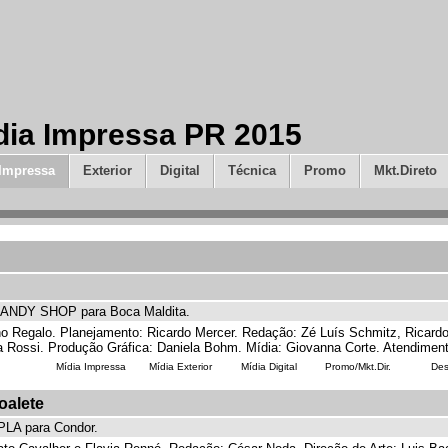
dia Impressa PR 2015
Impressa
Exterior
Digital
Técnica
Promo
Mkt.Direto
CANDY SHOP para Boca Maldita.
o Regalo. Planejamento: Ricardo Mercer. Redação: Zé Luís Schmitz, Ricardo 
 Rossi. Produção Gráfica: Daniela Bohm. Mídia: Giovanna Corte. Atendiment
Mídia Impressa
Mídia Exterior
Mídia Digital
Promo/Mkt.Dir.
Des
oalete
LA para Condor.