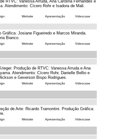
o de RTVC: Vanessa Arruda, Ana Carolina Fernandes e
. Atendimento: Cícero Rohr e Isadora de Mali.
ign
Website
Apresentação
Videocase
o Gráfica: Josiane Figueiredo e Marcos Miranda.
ria Bianco.
ign
Website
Apresentação
Videocase
 Krieger. Produção de RTVC: Vanessa Arruda e Ana
ama. Atendimento: Cícero Rohr, Danielle Bellio e
 Hickson e Geverson Bispo Rodrigues.
ign
Website
Apresentação
Videocase
eção de Arte: Ricardo Tramontini. Produção Gráfica:
re.
ign
Website
Apresentação
Videocase