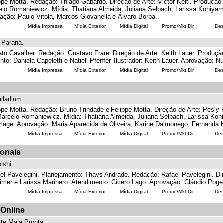
ppe Motta. Redação: Thiago Gabardo. Direção de Arte: Victor Keiti. Produçã
o Romaniewicz. Mídia: Thatiana Almeida, Juliana Selbach, Larissa Kohiyama
vação: Paulo Vitola, Marcos Giovanella e Álvaro Borba..
Mídia Impressa
Mídia Exterior
Mídia Digital
Promo/Mkt.Dir.
Des
 Paraná.
to Cavalher. Redação: Gustavo Frare. Direção de Arte: Keith Lauer. Produçã
 Daniela Capeletti e Natieli Pfeiffer. Ilustrador: Keith Lauer. Aprovação: Nu
Mídia Impressa
Mídia Exterior
Mídia Digital
Promo/Mkt.Dir.
Des
lladium.
ppe Motta. Redação: Bruno Trindade e Felippe Motta. Direção de Arte: Pesly
arcelo Romaniewicz. Mídia: Thatiana Almeida, Juliana Selbach, Larissa Kohiy
mage. Aprovação: Maria Aparecida de Oliveira, Karine Dalmonego, Fernanda
Mídia Impressa
Mídia Exterior
Mídia Digital
Promo/Mkt.Dir.
Des
ionais
ishi.
el Pavelegini. Planejamento: Thays Andrade. Redação: Rafael Pavelegini. Dir
mer e Larissa Marinero. Atendimento: Cicero Lago. Aprovação: Cláudio Poge
Mídia Impressa
Mídia Exterior
Mídia Digital
Promo/Mkt.Dir.
Des
 Online
te Mala Pronta.