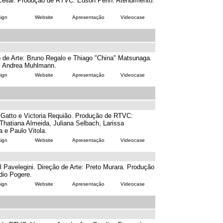
cellar. Produção de RTVC: Edson Perin. Atendimento:
ign
Website
Apresentação
Videocase
 de Arte: Bruno Regalo e Thiago "China" Matsunaga.
o: Andrea Muhlmann.
ign
Website
Apresentação
Videocase
r Gatto e Victoria Requião. Produção de RTVC:
hatiana Almeida, Juliana Selbach, Larissa
 e Paulo Vitola.
ign
Website
Apresentação
Videocase
 Pavelegini. Direção de Arte: Preto Murara. Produção
dio Pogere.
ign
Website
Apresentação
Videocase