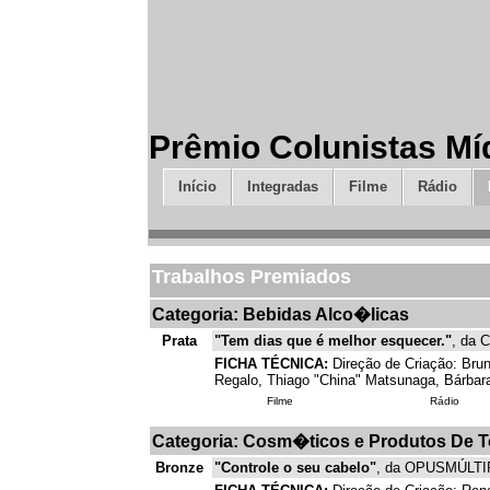
Prêmio Colunistas Mí
Início
Integradas
Filme
Rádio
Trabalhos Premiados
Categoria: Bebidas Alco�licas
Prata
"Tem dias que é melhor esquecer."
, da 
FICHA TÉCNICA:
Direção de Criação: Brun
Regalo, Thiago "China" Matsunaga, Bárbara
Filme
Rádio
Categoria: Cosm�ticos e Produtos De T
Bronze
"Controle o seu cabelo"
, da OPUSMÚLTIP