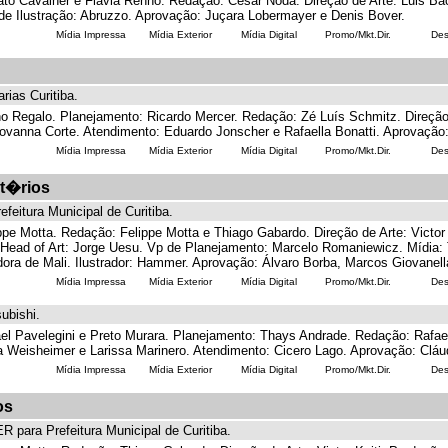
to Cavalher e Flavia Rennó. Redação: César Noda. Direção de Arte: Luis Ba
de Ilustração: Abruzzo. Aprovação: Juçara Lobermayer e Denis Bover.
Mídia Impressa
Mídia Exterior
Mídia Digital
Promo/Mkt.Dir.
Des
ias Curitiba.
o Regalo. Planejamento: Ricardo Mercer. Redação: Zé Luís Schmitz. Direção
iovanna Corte. Atendimento: Eduardo Jonscher e Rafaella Bonatti. Aprovaçã
Mídia Impressa
Mídia Exterior
Mídia Digital
Promo/Mkt.Dir.
Des
t�rios
eitura Municipal de Curitiba.
ppe Motta. Redação: Felippe Motta e Thiago Gabardo. Direção de Arte: Victo
Head of Art: Jorge Uesu. Vp de Planejamento: Marcelo Romaniewicz. Mídia: T
ora de Mali. Ilustrador: Hammer. Aprovação: Álvaro Borba, Marcos Giovanella
Mídia Impressa
Mídia Exterior
Mídia Digital
Promo/Mkt.Dir.
Des
ubishi.
el Pavelegini e Preto Murara. Planejamento: Thays Andrade. Redação: Rafael
a Weisheimer e Larissa Marinero. Atendimento: Cicero Lago. Aprovação: Cláu
Mídia Impressa
Mídia Exterior
Mídia Digital
Promo/Mkt.Dir.
Des
os
 para Prefeitura Municipal de Curitiba.