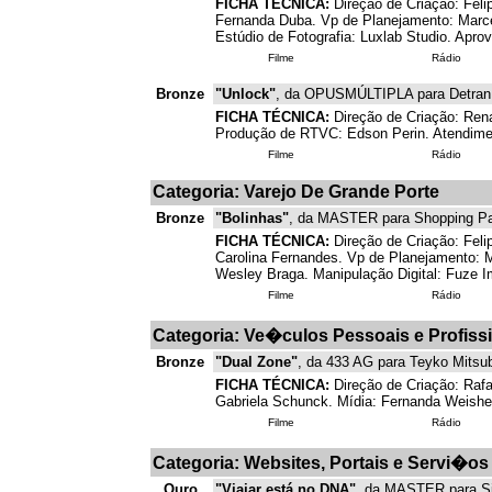
FICHA TÉCNICA:
Direção de Criação: Feli
Fernanda Duba. Vp de Planejamento: Marcel
Estúdio de Fotografia: Luxlab Studio. Apro
Filme
Rádio
Bronze
"Unlock"
, da OPUSMÚLTIPLA para Detran
FICHA TÉCNICA:
Direção de Criação: Rena
Produção de RTVC: Edson Perin. Atendimento:
Filme
Rádio
Categoria: Varejo De Grande Porte
Bronze
"Bolinhas"
, da MASTER para Shopping Pa
FICHA TÉCNICA:
Direção de Criação: Feli
Carolina Fernandes. Vp de Planejamento: M
Wesley Braga. Manipulação Digital: Fuze I
Filme
Rádio
Categoria: Ve�culos Pessoais e Profiss
Bronze
"Dual Zone"
, da 433 AG para Teyko Mitsub
FICHA TÉCNICA:
Direção de Criação: Rafa
Gabriela Schunck. Mídia: Fernanda Weishei
Filme
Rádio
Categoria: Websites, Portais e Servi�os
Ouro
"Viajar está no DNA"
, da MASTER para Si