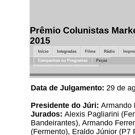
Prêmio Colunistas Marke
2015
Início
Integradas
Filme
Rádio
Impre
Campanhas ou Programas
Peças
Design
Mídia
Inovação
Data de Julgamento:
29 de a
Presidente do Júri:
Armando F
Jurados:
Alexis Pagliarini (F
Bandeirantes), Armando Ferrent
(Fermento), Eraldo Júnior (P7