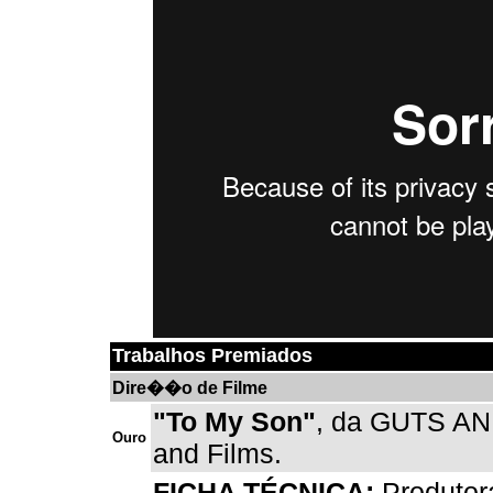
Trabalhos Premiados
Dire��o de Filme
"To My Son"
, da GUTS AN
Ouro
and Films.
FICHA TÉCNICA:
Produtora