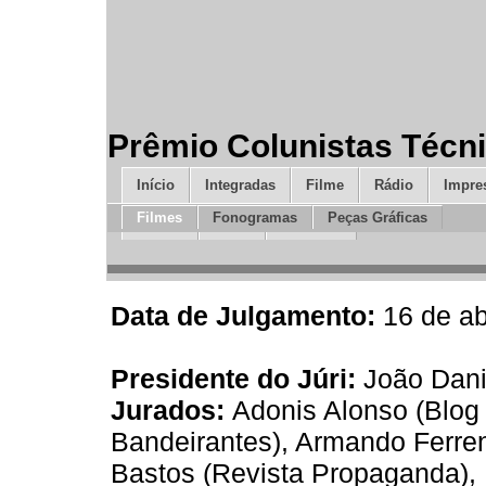
Prêmio Colunistas Técn
Início
Integradas
Filme
Rádio
Impre
Filmes
Fonogramas
Peças Gráficas
Design
Mídia
Inovação
Data de Julgamento:
16 de ab
Presidente do Júri:
João Danie
Jurados:
Adonis Alonso (Blog
Bandeirantes), Armando Ferrent
Bastos (Revista Propaganda),