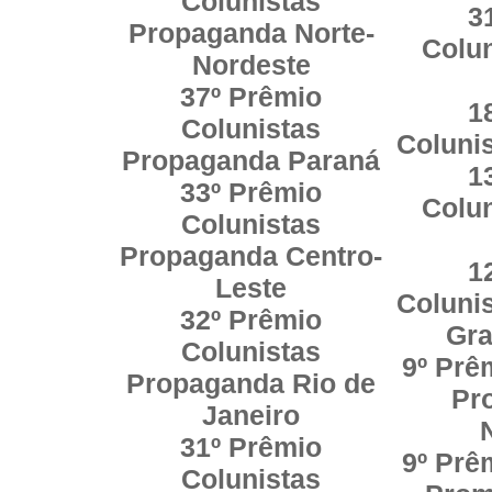
Colunistas
3
Propaganda Norte-
Colu
Nordeste
37º Prêmio
1
Colunistas
Coluni
Propaganda Paraná
1
33º Prêmio
Colu
Colunistas
Propaganda Centro-
1
Leste
Coluni
32º Prêmio
Gra
Colunistas
9º Prê
Propaganda Rio de
Pr
Janeiro
31º Prêmio
9º Prê
Colunistas