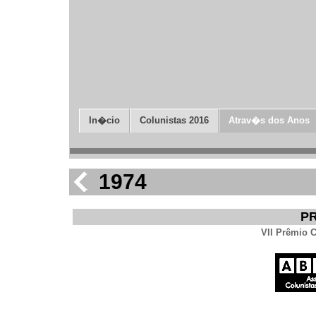
In�cio
Colunistas 2016
Atrav�s dos Anos
1974
P
VII Prêmio C