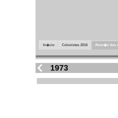
In�cio
Colunistas 2016
Atrav�s dos 
1973