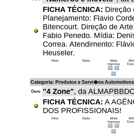
FICHA TÉCNICA:
Direção 
Planejamento: Flavio Cord
Bitencourt. Direção de Art
Fabio Penedo. Mídia: Denis
Correa. Atendimento: Flávi
Heuseler.
Filme
Rádio
Mídia
Míd
Impressa
Exter
Categoria: Produtos e Servi�os Automotivos
"4 Zone"
, da ALMAPBBDO 
Ouro
FICHA TÉCNICA:
A AGÊN
DOS PROFISSIONAIS!
Filme
Rádio
Mídia
Míd
Impressa
Exter