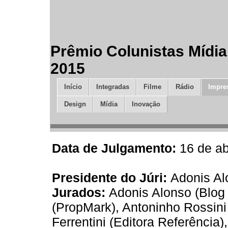
Prêmio Colunistas Mídi
2015
Início
Integradas
Filme
Rádio
Impre
Design
Mídia
Inovação
Data de Julgamento:
16 de ab
Presidente do Júri:
Adonis Al
Jurados:
Adonis Alonso (Blog
(PropMark), Antoninho Rossin
Ferrentini (Editora Referência)