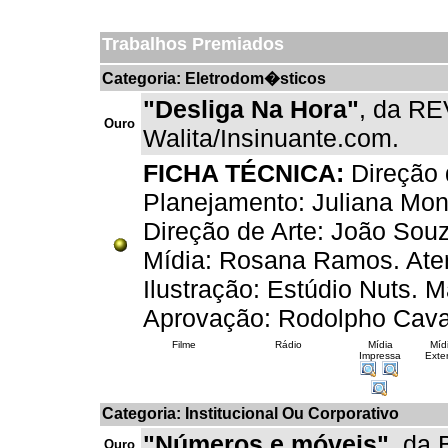
Trabalhos Premiados
Categoria: Eletrodom�sticos
"Desliga Na Hora"
, da R
Ouro
Walita/Insinuante.com.
FICHA TÉCNICA:
Direção 
Planejamento: Juliana Mo
Direção de Arte: João Souz
Mídia: Rosana Ramos. Aten
Ilustração: Estúdio Nuts. M
Aprovação: Rodolpho Cav
Filme
Rádio
Mídia
Míd
Impressa
Exter
Categoria: Institucional Ou Corporativo
"Números e móveis"
, da
Ouro