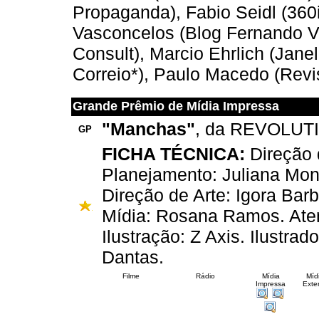
Propaganda), Fabio Seidl (360i
Vasconcelos (Blog Fernando Va
Consult), Marcio Ehrlich (Jane
Correio*), Paulo Macedo (Revi
Grande Prêmio de Mídia Impressa
"Manchas"
, da REVOLUTI
GP
FICHA TÉCNICA:
Direção 
Planejamento: Juliana Mon
Direção de Arte: Igora Bar
Mídia: Rosana Ramos. Ate
Ilustração: Z Axis. Ilustra
Dantas.
Filme
Rádio
Mídia
Míd
Impressa
Exter