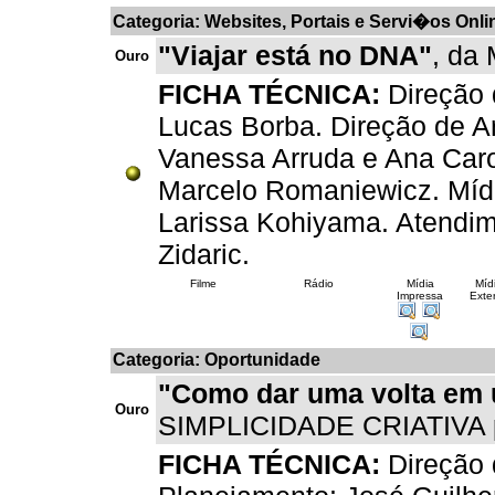
Categoria: Websites, Portais e Servi�os Onli
"Viajar está no DNA"
, da
Ouro
FICHA TÉCNICA:
Direção 
Lucas Borba. Direção de A
Vanessa Arruda e Ana Caro
Marcelo Romaniewicz. Mídi
Larissa Kohiyama. Atendim
Zidaric.
Filme
Rádio
Mídia
Míd
Impressa
Exter
Categoria: Oportunidade
"Como dar uma volta em 
Ouro
SIMPLICIDADE CRIATIVA p
FICHA TÉCNICA:
Direção 