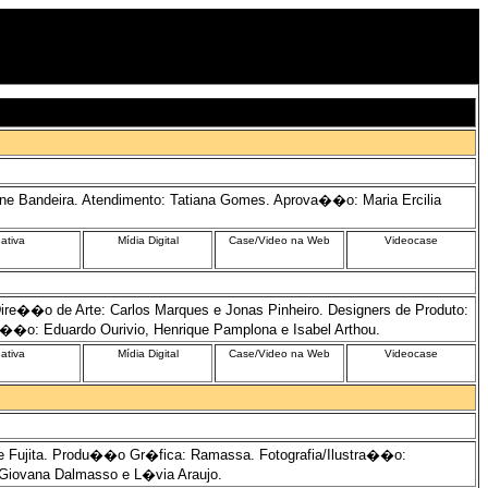
ne Bandeira. Atendimento: Tatiana Gomes. Aprova��o: Maria Ercilia
nativa
Mídia Digital
Case/Video na Web
Videocase
ire��o de Arte: Carlos Marques e Jonas Pinheiro. Designers de Produto:
va��o: Eduardo Ourivio, Henrique Pamplona e Isabel Arthou.
nativa
Mídia Digital
Case/Video na Web
Videocase
e Fujita. Produ��o Gr�fica: Ramassa. Fotografia/Ilustra��o:
: Giovana Dalmasso e L�via Araujo.