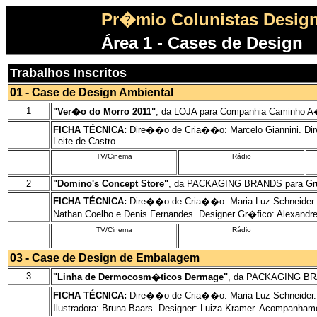
Pr�mio Colunistas Design
Área 1 - Cases de Design
Trabalhos Inscritos
01 - Case de Design Ambiental
1
"Ver�o do Morro 2011"
, da LOJA para Companhia Caminho 
FICHA TÉCNICA:
Dire��o de Cria��o: Marcelo Giannini. Dire
Leite de Castro.
TV/Cinema
Rádio
2
"Domino's Concept Store"
, da PACKAGING BRANDS para Gru
FICHA TÉCNICA:
Dire��o de Cria��o: Maria Luz Schneider e J
Nathan Coelho e Denis Fernandes. Designer Gr�fico: Alexandre 
TV/Cinema
Rádio
03 - Case de Design de Embalagem
3
"Linha de Dermocosm�ticos Dermage"
, da PACKAGING BR
FICHA TÉCNICA:
Dire��o de Cria��o: Maria Luz Schneider. P
Ilustradora: Bruna Baars. Designer: Luiza Kramer. Acompanham