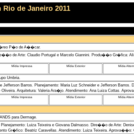
 Rio de Janeiro 2011
A�reo P�o de A��car.
��o de Arte: Claudio Portugal e Marcelo Giannini. Produ��o Gr�fica: Ali
Mídia Impressa
Mídia Exterior
Mídia Alter
po Umbria.
efferson Barros. Planejamento: Maria Luz Schneider e Jefferson Barros. D
Oliveira. Arquitetura: Valeria Ara�jo. Atendimento: Ana Luiza Cottas. Apro
Mídia Impressa
Mídia Exterior
Mídia Alter
ANDS para Dermage.
lanejamento: Luiza Teixeira e Giovana Dalmasso. Dire��o de Arte: Denis
ento Gr�fico: Beatriz Caravellas. Atendimento: Luiza Teixeira. Aprova��o