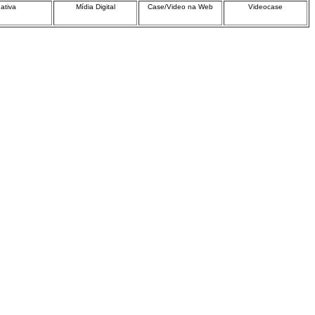
nativa
Mídia Digital
Case/Video na Web
Videocase