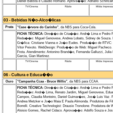
Daniel Batista e Claudio Romano. Aprova��o: Adriano Schincario
TV/Cinema
Rádio
Mídia Impress
03 - Bebidas N�o-Alco�licas
Prata
"Case �rvore do Carinho"
, da NBS para Coca-Cola.
FICHA TÉCNICA:
Dire��o de Cria��o: Andr� Lima e Pedro Feye
Reda��o: Miguel Genovese, Andrea Lobato, Sidney de Souza. 
Gr�fica: Cristiane Vianna e Jo�o Eudes. Produ��o de RTVC: A
Vitor Peixoto. WebDesign: Produ��o de Web: Miguel Pacheco. Cr
Frota. Atendimento: Antonino Brand�o, Fernanda Galluzzi, Julia
Garcia, Gian Martinez.
TV/Cinema
Rádio
Mídia Impress
06 - Cultura e Educa��o
Ouro
"Campanha Ccaa - Bruce Willis"
, da NBS para CCAA.
FICHA TÉCNICA:
Dire��o de Cria��o: Andr� Lima e Pedro Feye
Reda��o: Andr� Lima, Renato Jardim, Miguel Genovese, Eduard
Campos, Claudia Monteiro, Daniel Guimar�es, Jos� Luis Vaz. 
Andrea Metzker e Jo�o Maia E Paula Alimonda. Produtora de Fil
Borrelli. Creative Technologist: Drausio Tronolone. Produtora d
Aloisio Gomes, Rachel Cidaco. Aprova��o: Adolfo Souza e Jo