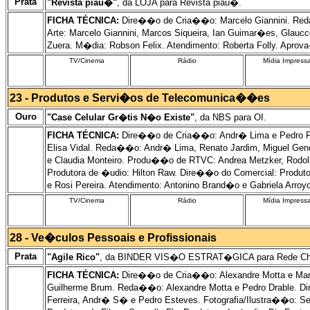
Prata
"Revista piau�"
, da LOJA para Revista piau�.
FICHA TÉCNICA:
Dire��o de Cria��o: Marcelo Giannini. Reda�
Arte: Marcelo Giannini, Marcos Siqueira, Ian Guimar�es, Glau
Zuera. M�dia: Robson Felix. Atendimento: Roberta Folly. Apro
TV/Cinema
Rádio
Mídia Impress
23 - Produtos e Servi�os de Telecomunica��es
Ouro
"Case Celular Gr�tis N�o Existe"
, da NBS para OI.
FICHA TÉCNICA:
Dire��o de Cria��o: Andr� Lima e Pedro Feye
Elisa Vidal. Reda��o: Andr� Lima, Renato Jardim, Miguel Geno
e Claudia Monteiro. Produ��o de RTVC: Andrea Metzker, Rodol
Produtora de �udio: Hilton Raw. Dire��o do Comercial: Produto
e Rosi Pereira. Atendimento: Antonino Brand�o e Gabriela Arr
TV/Cinema
Rádio
Mídia Impress
28 - Ve�culos Pessoais e Profissionais
Prata
"Agile Rico"
, da BINDER VIS�O ESTRAT�GICA para Rede Che
FICHA TÉCNICA:
Dire��o de Cria��o: Alexandre Motta e Marcus 
Guilherme Brum. Reda��o: Alexandre Motta e Pedro Drable. Dir
Ferreira, Andr� S� e Pedro Esteves. Fotografia/Ilustra��o: 