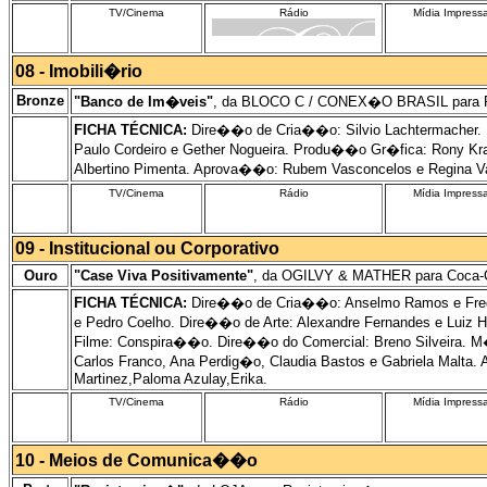
TV/Cinema
Rádio
Mídia Impress
08 - Imobili�rio
Bronze
"Banco de Im�veis"
, da BLOCO C / CONEX�O BRASIL para P
FICHA TÉCNICA:
Dire��o de Cria��o: Silvio Lachtermacher. P
Paulo Cordeiro e Gether Nogueira. Produ��o Gr�fica: Rony Kra
Albertino Pimenta. Aprova��o: Rubem Vasconcelos e Regina V
TV/Cinema
Rádio
Mídia Impress
09 - Institucional ou Corporativo
Ouro
"Case Viva Positivamente"
, da OGILVY & MATHER para Coca-
FICHA TÉCNICA:
Dire��o de Cria��o: Anselmo Ramos e Fred 
e Pedro Coelho. Dire��o de Arte: Alexandre Fernandes e Luiz H
Filme: Conspira��o. Dire��o do Comercial: Breno Silveira. M�di
Carlos Franco, Ana Perdig�o, Claudia Bastos e Gabriela Malta.
Martinez,Paloma Azulay,Erika.
TV/Cinema
Rádio
Mídia Impress
10 - Meios de Comunica��o