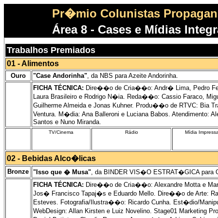
Pr�mio Colunistas Propagand
Área 8 - Cases e Mídias Integ
Trabalhos Premiados
01 - Alimentos
Ouro
"Case Andorinha"
, da NBS para Azeite Andorinha.
FICHA TÉCNICA:
Dire��o de Cria��o: Andr� Lima, Pedro Feyer
Laura Brasileiro e Rodrigo N�ia. Reda��o: Cassio Faraco, Migu
Guilherme Almeida e Jonas Kuhner. Produ��o de RTVC: Bia Tral
Ventura. M�dia: Ana Balleroni e Luciana Babos. Atendimento: A
Santos e Nuno Miranda.
TV/Cinema
Rádio
Mídia Impress
02 - Bebidas Alco�licas
Bronze
"Isso que � Musa"
, da BINDER VIS�O ESTRAT�GICA para Gru
FICHA TÉCNICA:
Dire��o de Cria��o: Alexandre Motta e Marcu
Jos� Francisco Tapaj�s e Eduardo Mello. Dire��o de Arte: Raf
Esteves. Fotografia/Ilustra��o: Ricardo Cunha. Est�dio/Man
WebDesign: Allan Kirsten e Luiz Novelino. Stage01 Marketing P