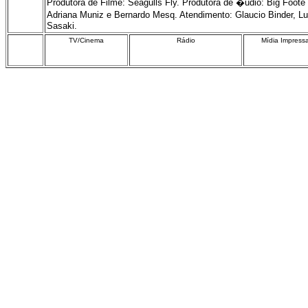
Produtora de Filme: Seagulls Fly. Produtora de �udio: Big Foot
Adriana Muniz e Bernardo Mesq. Atendimento: Glaucio Binder, L
Sasaki.
TV/Cinema
Rádio
Mídia Impress