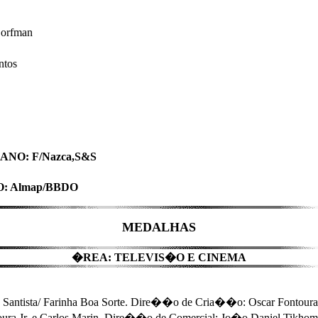
orfman
ntos
O: F/Nazca,S&S
: Almap/BBDO
MEDALHAS
�REA: TELEVIS�O E CINEMA
ntista/ Farinha Boa Sorte. Dire��o de Cria��o: Oscar Fontoura
ura Jr. e Carlos Marin. Dire��o de Comercial: Jo�o Daniel Tikhom