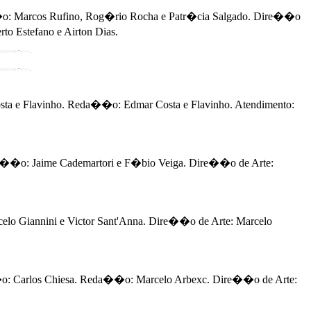
�o: Marcos Rufino, Rog�rio Rocha e Patr�cia Salgado. Dire��o
o Estefano e Airton Dias.
a e Flavinho. Reda��o: Edmar Costa e Flavinho. Atendimento:
a��o: Jaime Cademartori e F�bio Veiga. Dire��o de Arte:
elo Giannini e Victor Sant'Anna. Dire��o de Arte: Marcelo
�o: Carlos Chiesa. Reda��o: Marcelo Arbexc. Dire��o de Arte: