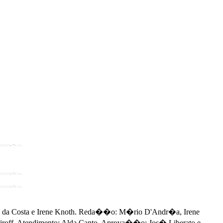
 da Costa e Irene Knoth. Reda��o: M�rio D'Andr�a, Irene
iroff. Atendimento: Alda Canto. Aprova��o: Jos� Liberato e