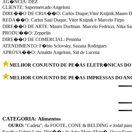
AG�NCIA: DEZ
CLIENTE: Supermercado Angeloni
DIRE��O DE CRIA��O: Carlos Duque,Vitor Knijnik,Mauro D
REDA��O: Carlos Saul Duque, Vitor Knijnik e Marcelo Firpo
DIRE��O DE ARTE: Mauro Dorfman. Marcelo Fedrizzi, Nika Sa
PRODU��O: Zeppelin
DIRE��O DE COMERCIAL: Peninha
ATENDIMENTO: F�bio Sclovsky, Suzana Rodrigues
APROVA��O: Arnaldo Angeloni, Sid de Lucena
MELHOR CONJUNTO DE PE�AS ELETR�NICAS DO AN
MELHOR CONJUNTO DE PE�AS IMPRESSAS DO ANO
CATEGORIA: Alimentos
OURO:
"Cadeia", da FOOTE, CONE & BELDING e Jodaf para Sa
Knoth e Valmir Leite. Dire��o de Arte: Marta Matu�, Oscar Fonto