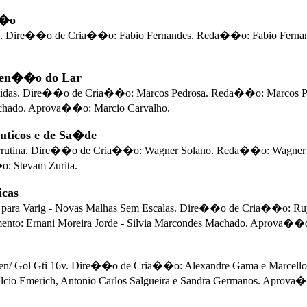
��o
o. Dire��o de Cria��o: Fabio Fernandes. Reda��o: Fabio Fernand
ten��o do Lar
seticidas. Dire��o de Cria��o: Marcos Pedrosa. Reda��o: Marcos 
achado. Aprova��o: Marcio Carvalho.
ticos e de Sa�de
arrutina. Dire��o de Cria��o: Wagner Solano. Reda��o: Wagner
o: Stevam Zurita.
icas
a Varig - Novas Malhas Sem Escalas. Dire��o de Cria��o: Ruy 
ento: Ernani Moreira Jorde - Silvia Marcondes Machado. Aprova��o:
/ Gol Gti 16v. Dire��o de Cria��o: Alexandre Gama e Marcello
io Emerich, Antonio Carlos Salgueira e Sandra Germanos. Aprova��