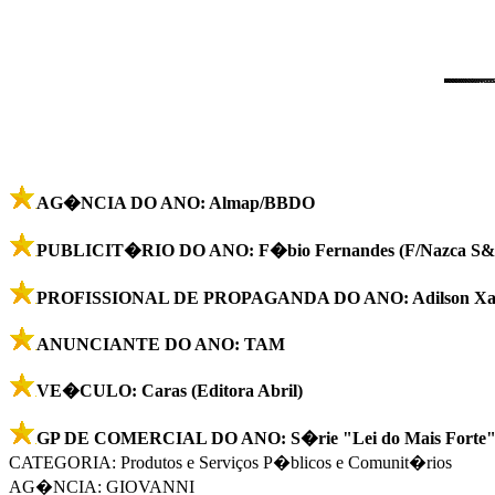
AG�NCIA DO ANO: Almap/BBDO
PUBLICIT�RIO DO ANO: F�bio Fernandes (F/Nazca S&
PROFISSIONAL DE PROPAGANDA DO ANO: Adilson Xavie
ANUNCIANTE DO ANO: TAM
VE�CULO: Caras (Editora Abril)
GP DE COMERCIAL DO ANO: S�rie "Lei do Mais Forte
CATEGORIA: Produtos e Serviços P�blicos e Comunit�rios
AG�NCIA: GIOVANNI