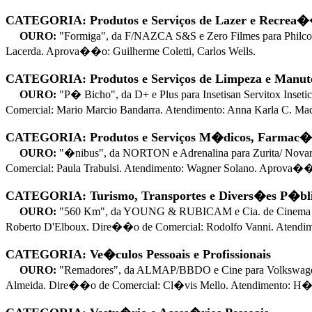
CATEGORIA: Produtos e Serviços de Lazer e Recrea
OURO:
"Formiga", da F/NAZCA S&S e Zero Filmes para Philc
Lacerda. Aprova��o: Guilherme Coletti, Carlos Wells.
CATEGORIA: Produtos e Serviços de Limpeza e Manu
OURO:
"P� Bicho", da D+ e Plus para Insetisan Servitox In
Comercial: Mario Marcio Bandarra. Atendimento: Anna Karla C. M
CATEGORIA: Produtos e Serviços M�dicos, Farmac�u
OURO:
"�nibus", da NORTON e Adrenalina para Zurita/ Nov
Comercial: Paula Trabulsi. Atendimento: Wagner Solano. Aprova��
CATEGORIA: Turismo, Transportes e Divers�es P�bl
OURO:
"560 Km", da YOUNG & RUBICAM e Cia. de Cinema par
Roberto D'Elboux. Dire��o de Comercial: Rodolfo Vanni. Atendim
CATEGORIA: Ve�culos Pessoais e Profissionais
OURO:
"Remadores", da ALMAP/BBDO e Cine para Volkswagen
Almeida. Dire��o de Comercial: Cl�vis Mello. Atendimento: H�lc