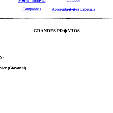
Outdoor
M�dia Impressa
Campanhas
Apresenta��es Especiais
GRANDES PR�MIOS
S)
r (Giovanni)
"