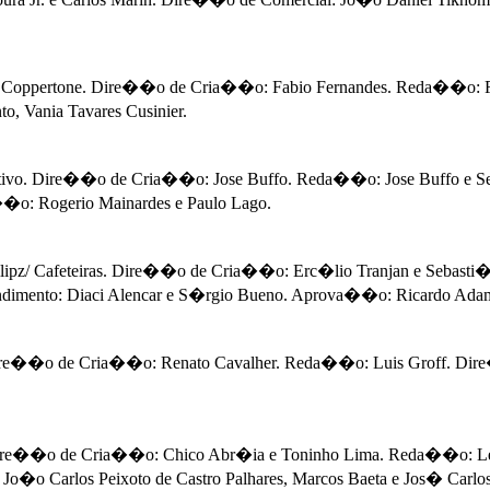
Coppertone. Dire��o de Cria��o: Fabio Fernandes. Reda��o: Fa
o, Vania Tavares Cusinier.
sitivo. Dire��o de Cria��o: Jose Buffo. Reda��o: Jose Buffo e Se
��o: Rogerio Mainardes e Paulo Lago.
pz/ Cafeteiras. Dire��o de Cria��o: Erc�lio Tranjan e Sebasti�
ndimento: Diaci Alencar e S�rgio Bueno. Aprova��o: Ricardo Ada
e��o de Cria��o: Renato Cavalher. Reda��o: Luis Groff. Dire��
Dire��o de Cria��o: Chico Abr�ia e Toninho Lima. Reda��o: Lel
o Carlos Peixoto de Castro Palhares, Marcos Baeta e Jos� Carlos