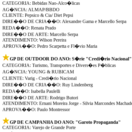
CATEGORIA: Bebidas Nao-Alco�licas
AG�NCIA: ALMAP/BBDO
CLIENTE: Pepsico & Cia/ Diet Pepsi
DIRE��O DE CRIA��O: Alexandre Gama e Marcello Serpa
REDA��O: Renata Prado
DIRE��O DE ARTE: Marcello Serpa
ATENDIMENTO: Wilson Pereira
APROVA��O: Pedro Scarpetta e Fl�vio Maria
GP DE OUTDOOR DO ANO: S�rie "Credi�rio Nacional"
CATEGORIA: Turismo, Transportes e Divers�es P�blicas
AG�NCIA: YOUNG & RUBICAM
CLIENTE: Varig - Credi�rio Nacional
DIRE��O DE CRIA��O: Ruy Lindenberg
REDA��O: Isabella Paulelli
DIRE��O DE ARTE: Rodrigo Butori
ATENDIMENTO: Ernani Moreira Jorge - Silvia Marcondes Machad
APROVA��O: Paulo Montressor
GP DE CAMPANHA DO ANO: "Garoto Propaganda"
CATEGORIA: Varejo de Grande Porte