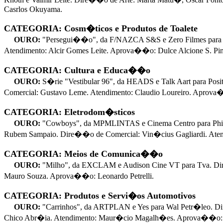
Casrlos Okuyama.
CATEGORIA: Cosm�ticos e Produtos de Toalete
OURO:
"Persegui��o", da F/NAZCA S&S e Zero Filmes para 
Atendimento: Alcir Gomes Leite. Aprova��o: Dulce Alcione S. Pint
CATEGORIA: Cultura e Educa��o
OURO:
S�rie "Vestibular 96", da HEADS e Talk Aart para Po
Comercial: Gustavo Leme. Atendimento: Claudio Loureiro. Aprova
CATEGORIA: Eletrodom�sticos
OURO:
"Cowboys", da MPMLINTAS e Cinema Centro para Phili
Rubem Sampaio. Dire��o de Comercial: Vin�cius Gagliardi. Ate
CATEGORIA: Meios de Comunica��o
OURO:
"Milho", da EXCLAM e Audison Cine VT para Tva. Dir
Mauro Souza. Aprova��o: Leonardo Petrelli.
CATEGORIA: Produtos e Servi�os Automotivos
OURO:
"Carrinhos", da ARTPLAN e Yes para Wal Petr�leo. 
Chico Abr�ia. Atendimento: Maur�cio Magalh�es. Aprova��o: Jo�