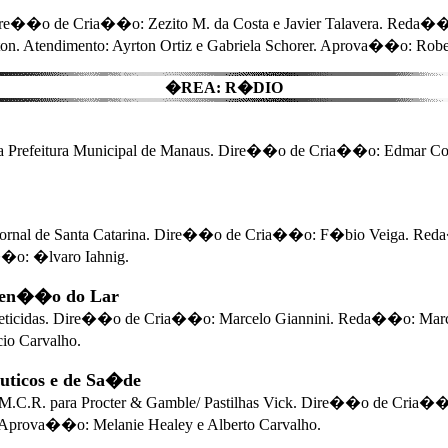
re��o de Cria��o: Zezito M. da Costa e Javier Talavera. Reda�
. Atendimento: Ayrton Ortiz e Gabriela Schorer. Aprova��o: Robert
�REA: R�DIO
Prefeitura Municipal de Manaus. Dire��o de Cria��o: Edmar Cost
Jornal de Santa Catarina. Dire��o de Cria��o: F�bio Veiga. Red
��o: �lvaro Iahnig.
ten��o do Lar
Inseticidas. Dire��o de Cria��o: Marcelo Giannini. Reda��o: Marc
io Carvalho.
ticos e de Sa�de
M.C.R. para Procter & Gamble/ Pastilhas Vick. Dire��o de Cria�
u. Aprova��o: Melanie Healey e Alberto Carvalho.