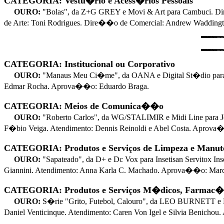
CATEGORIA: Vestu�rio e Acess�rios Pessoais
OURO:
"Bolas", da Z+G GREY e Movi & Art para Cambuci. Di
de Arte: Toni Rodrigues. Dire��o de Comercial: Andrew Waddington
CATEGORIA: Institucional ou Corporativo
OURO:
"Manaus Meu Ci�me", da OANA e Digital St�dio para 
Edmar Rocha. Aprova��o: Eduardo Braga.
CATEGORIA: Meios de Comunica��o
OURO:
"Roberto Carlos", da WG/STALIMIR e Midi Line para 
F�bio Veiga. Atendimento: Dennis Reinoldi e Abel Costa. Aprova
CATEGORIA: Produtos e Serviços de Limpeza e Manu
OURO:
"Sapateado", da D+ e Dc Vox para Insetisan Servitox 
Giannini. Atendimento: Anna Karla C. Machado. Aprova��o: Marc
CATEGORIA: Produtos e Serviços M�dicos, Farmac�u
OURO:
S�rie "Grito, Futebol, Calouro", da LEO BURNETT e 
Daniel Venticinque. Atendimento: Caren Von Igel e Silvia Benicho