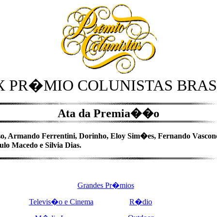
X PR�MIO COLUNISTAS BRASI
Ata da Premia��o
so, Armando Ferrentini, Dorinho, Eloy Sim�es, Fernando Vasconc
ulo Macedo e Silvia Dias.
Grandes Pr�mios
Televis�o e Cinema
R�dio