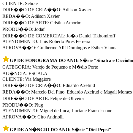
CLIENTE: Sebrae
DIRE��O DE CRIA��O: Adilson Xavier
REDA��O: Adilson Xavier
DIRE��O DE ARTE: Cristina Amorim
PRODU��O: Jodaf
DIRE��O DE COMERCIAL: Jo�o Daniel Tikhomiroff
ATENDIMENTO: Luis Roberto Pires Ferreira
APROVA��O: Guilherme Afif Domingos e Esther Vianna
GP DE FONOGRAMA DO ANO: S�rie "Sinatra e Ciccioli
CATEGORIA: Varejo de Pequeno e M�dio Porte
AG�NCIA: ESCALA
CLIENTE: Via Maggiore
DIRE��O DE CRIA��O: Eduardo Axelrud
REDA��O: Marcelo Del Pino, Eduardo Axelrud e Magali Moraes
DIRE��O DE ARTE: Felipe de Oliveira
PRODU��O: Plug
ATENDIMENTO: Miguel de Luca, Luciane Fransciscone
APROVA��O: Ciro Andriolli
GP DE AN�NCIO DO ANO: S�rie "Diet Pepsi"