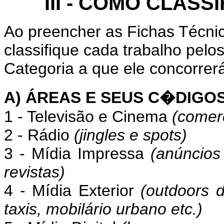
III - COMO CLAS
Ao preencher as Fichas Técni
classifique cada trabalho pel
Categoria a que ele concorrer
A) ÁREAS E SEUS C�DIGO
1 - Televisão e Cinema
(comerc
2 - Rádio
(jingles e spots)
3 - Mídia Impressa
(anúncios 
revistas)
4 - Mídia Exterior
(outdoors 
taxis, mobilário urbano etc.)