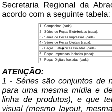
Secretaria Regional da Abr
acordo com a seguinte tabela:
1 - Campanhas (cada) :
2 - Séries de Peças Eletr�nicas (cada):
3 - Séries de Peças Impressas (cada):
4 - Séries de Peças Digitais (cada):
5 - Peças Eletr�nicas Isoladas (cada):
6 - Peças Impressas Isoladas (cada):
7 - Peças Digitais Isoladas (cada):
ATENÇÃO:
1 - Séries são conjuntos de 
para uma mesma mídia e de
linha de produtos), e que 
visual (mesmo layout, mesma 