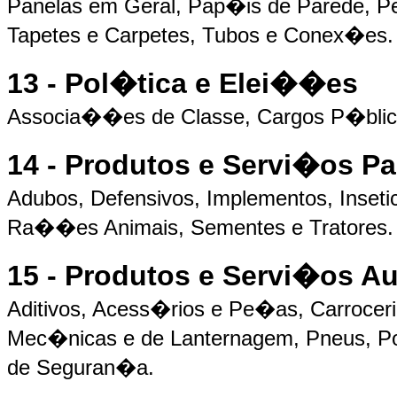
Panelas em Geral, Pap�is de Parede, Per
Tapetes e Carpetes, Tubos e Conex�es.
13 - Pol�tica e Elei��es
Associa��es de Classe, Cargos P�blicos
14 - Produtos e Servi�os P
Adubos, Defensivos, Implementos, Inseti
Ra��es Animais, Sementes e Tratores.
15 - Produtos e Servi�os A
Aditivos, Acess�rios e Pe�as, Carroceri
Mec�nicas e de Lanternagem, Pneus, P
de Seguran�a.