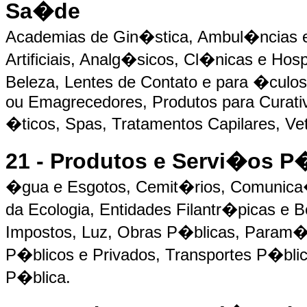
Sa�de
Academias de Gin�stica, Ambul�ncia
Artificiais, Analg�sicos, Cl�nicas e Hos
Beleza, Lentes de Contato e para �culo
ou Emagrecedores, Produtos para Curati
�ticos, Spas, Tratamentos Capilares, Ve
21 - Produtos e Servi�os P
�gua e Esgotos, Cemit�rios, Comunica
da Ecologia, Entidades Filantr�picas e 
Impostos, Luz, Obras P�blicas, Param�
P�blicos e Privados, Transportes P�bl
P�blica.