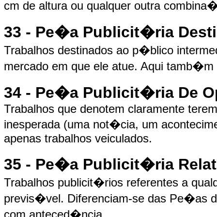
cm de altura ou qualquer outra combina
33 - Pe�a Publicit�ria Dest
Trabalhos destinados ao p�blico interme
mercado em que ele atue. Aqui tamb�m 
34 - Pe�a Publicit�ria De 
Trabalhos que denotem claramente terem
inesperada (uma not�cia, um acontecime
apenas trabalhos veiculados.
35 - Pe�a Publicit�ria Rela
Trabalhos publicit�rios referentes a qua
previs�vel. Diferenciam-se das Pe�as d
com anteced�ncia.