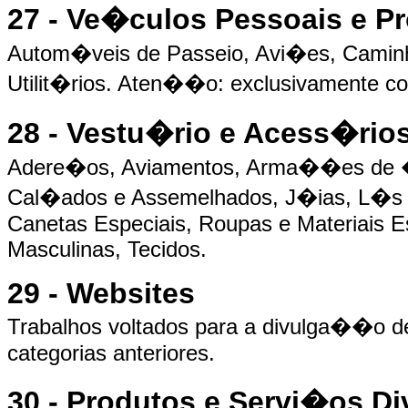
27 - Ve�culos Pessoais e Pr
Autom�veis de Passeio, Avi�es, Camin
Utilit�rios. Aten��o: exclusivamente
28 - Vestu�rio e Acess�rio
Adere�os, Aviamentos, Arma��es de �cu
Cal�ados e Assemelhados, J�ias, L�s e 
Canetas Especiais, Roupas e Materiais Es
Masculinas, Tecidos.
29 - Websites
Trabalhos voltados para a divulga��o d
categorias anteriores.
30 - Produtos e Servi�os Di