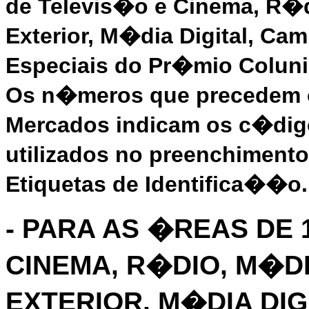
de Televis�o e Cinema, R�
Exterior, M�dia Digital, C
Especiais do Pr�mio Coluni
Os n�meros que precedem o
Mercados indicam os c�di
utilizados no preenchiment
Etiquetas de Identifica��o.
- PARA AS �REAS DE 1
CINEMA, R�DIO, M�D
EXTERIOR, M�DIA DIG