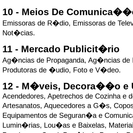
10 - Meios De Comunica��
Emissoras de R�dio, Emissoras de Televi
Not�cias.
11 - Mercado Publicit�rio
Ag�ncias de Propaganda, Ag�ncias de
Produtoras de �udio, Foto e V�deo.
12 - M�veis, Decora��o e
Acendedores, Apetrechos de Cozinha e d
Artesanatos, Aquecedores a G�s, Copos e
Equipamentos de Seguran�a e Comunic
Lumin�rias, Lou�as e Baixelas, Materia