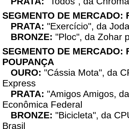
PRATA:
"Todos", da Chroma
SEGMENTO DE MERCADO: 
PRATA:
"Exercício", da Jo
BRONZE:
"Ploc", da Zohar p
SEGMENTO DE MERCADO: F
POUPANÇA
OURO:
"Cássia Mota", da C
Express
PRATA:
"Amigos Amigos, da 
Econômica Federal
BRONZE:
"Bicicleta", da CP
Brasil