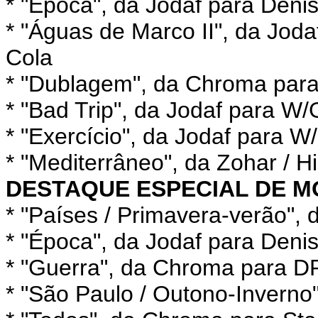
* "Época", da Jodaf para Deni
* "Águas de Marco II", da Jod
Cola
* "Dublagem", da Chroma par
* "Bad Trip", da Jodaf para 
* "Exercício", da Jodaf para 
* "Mediterrâneo", da Zohar / H
DESTAQUE ESPECIAL DE 
* "Países / Primavera-verão"
* "Época", da Jodaf para Deni
* "Guerra", da Chroma para D
* "São Paulo / Outono-Invern