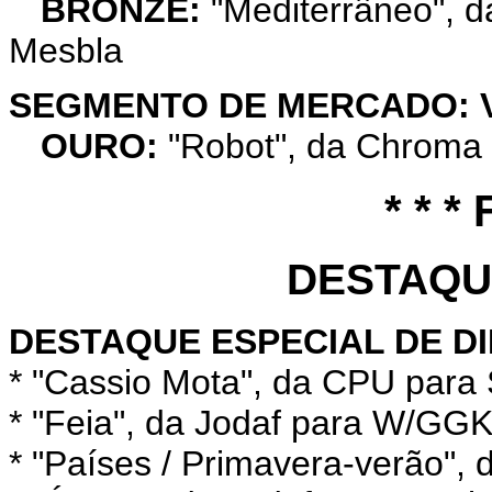
BRONZE:
"Mediterrâneo", da
Mesbla
SEGMENTO DE MERCADO: V
OURO:
"Robot", da Chroma 
* * *
DESTAQU
DESTAQUE ESPECIAL DE D
* "Cassio Mota", da CPU para
* "Feia", da Jodaf para W/GG
* "Países / Primavera-verão"