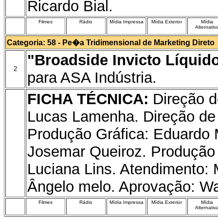
Ricardo Bial.
Filmes
Rádio
Mídia Impressa
Mídia Exterior
Mídia
Alternativ
Categoria: 58 - Pe�a Tridimensional de Marketing Direto
"Broadside Invicto Líquid
2
para ASA Indústria.
FICHA TÉCNICA:
Direção d
Lucas Lamenha. Direção de 
Produção Gráfica: Eduardo 
Josemar Queiroz. Produção
Luciana Lins. Atendimento: 
Ângelo melo. Aprovação: W
Filmes
Rádio
Mídia Impressa
Mídia Exterior
Mídia
Alternativ