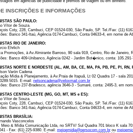
stágios em agências de publicidade e prêmios de viagem ou em dinheiro.
 DE INSCRIÇÕES E INFORMAÇÕES
NISTAS SÃO PAULO:
ão Vítor de Souza.
nçois Coty, 228, Cambuci, CEP 01524-030, São Paulo, SP. Tel./Fax: (11) 616
ições: Banco 341-Itaú, Agência 0174-Cambuci, Conta 04633-4, em nome de 
NISTAS RIO DE JANEIRO:
rcio Ehrlich
a Promoções, à Av.Almirante Barroso, 90 sala 919, Centro, Rio de Janeiro, R
ções: Banco 409-Unibanco, Agência 0242 - Jardim Bot�nico, conta: 105.291
ISTAS NORTE E NORDESTE (AL, AM, BA, CE, MA, PA, PB, PE, PI, RN, R
elson Varón Cadena
ção Mídia & Planejamento, à Av.Praia de Itapuã, Lt 02 Quadra 17 - sala 201 - 
 3289.5015. E-mail:
nelsoncadena@veloxmail.com.br
ições: Banco 237-Bradesco, agência 3646-3 - Sumaré, conta: 2495-3, em no
ISTAS CENTRO-LESTE (MG, GO, MT, MS e ES):
ão Vítor de Souza.
nçois Coty, 228, Cambuci, CEP 01524-030, São Paulo, SP. Tel./Fax: (11) 616
ições: Banco 341-Itaú, Agência 0174-Cambuci, Conta 04633-4, em nome de A
NISTAS BRASÍLIA:
ernando Vasconcelos
: Meio & Mídia Comunicação Ltda, no SRTV/ Sul Quadra 701 bloco K sala 701/
41 - Fax: (61) 225-9380. E-mail:
meioemidia@persocom.com.br
ou
meioemid