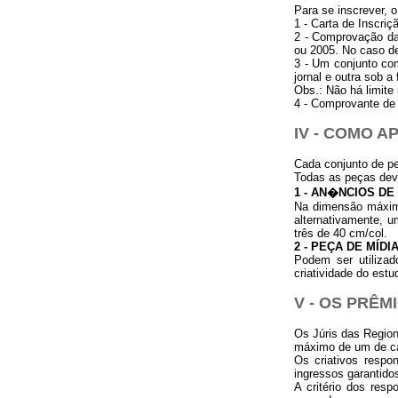
Para se inscrever, o
1 - Carta de Inscriç
2 - Comprovação da
ou 2005. No caso de
3 - Um conjunto com
jornal e outra sob a
Obs.: Não há limite
4 - Comprovante de 
IV - COMO 
Cada conjunto de p
Todas as peças deve
1 - AN�NCIOS DE
Na dimensão máxima
alternativamente, 
três de 40 cm/col.
2 - PEÇA DE MÍDI
Podem ser utilizado
criatividade do estu
V - OS PRÊM
Os Júris das Region
máximo de um de c
Os criativos respo
ingressos garantido
A critério dos res