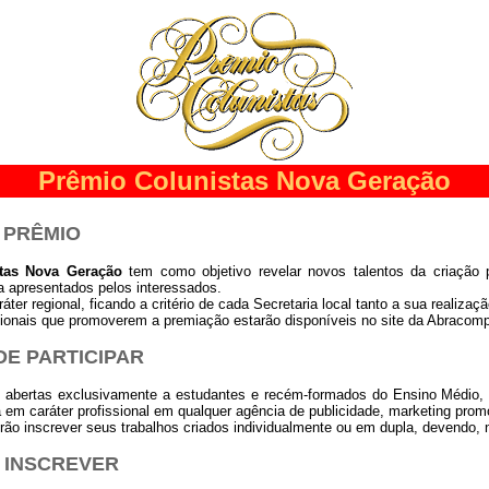
Prêmio Colunistas Nova Geração
O PRÊMIO
stas Nova Geração
tem como objetivo revelar novos talentos da criação pub
a apresentados pelos interessados.
ter regional, ficando a critério de cada Secretaria local tanto a sua realizaçã
egionais que promoverem a premiação estarão disponíveis no site da Abraco
ODE PARTICIPAR
o abertas exclusivamente a estudantes e recém-formados do Ensino Médio, 
ia em caráter profissional em qualquer agência de publicidade, marketing promo
ão inscrever seus trabalhos criados individualmente ou em dupla, devendo,
E INSCREVER