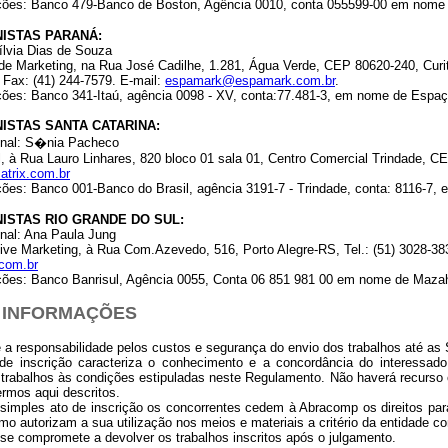
ições: Banco 479-Banco de Boston, Agência 0010, conta 055599-00 em nome
NISTAS PARANÁ:
Sílvia Dias de Souza
de Marketing, na Rua José Cadilhe, 1.281, Água Verde, CEP 80620-240, Curi
- Fax: (41) 244-7579. E-mail:
espamark@espamark.com.br
.
ições: Banco 341-Itaú, agência 0098 - XV, conta:77.481-3, em nome de Esp
NISTAS SANTA CATARINA:
onal: S�nia Pacheco
l, à Rua Lauro Linhares, 820 bloco 01 sala 01, Centro Comercial Trindade, CEP
trix.com.br
ções: Banco 001-Banco do Brasil, agência 3191-7 - Trindade, conta: 8116-7,
NISTAS RIO GRANDE DO SUL:
nal: Ana Paula Jung
ive Marketing, à Rua Com.Azevedo, 516, Porto Alegre-RS, Tel.: (51) 3028-383
com.br
ições: Banco Banrisul, Agência 0055, Conta 06 851 981 00 em nome de Maza
S INFORMAÇÕES
e a responsabilidade pelos custos e segurança do envio dos trabalhos até as
de inscrição caracteriza o conhecimento e a concordância do interessado
rabalhos às condições estipuladas neste Regulamento. Não haverá recurso ou
rmos aqui descritos.
 simples ato de inscrição os concorrentes cedem à Abracomp os direitos pa
mo autorizam a sua utilização nos meios e materiais a critério da entidade c
se compromete a devolver os trabalhos inscritos após o julgamento.