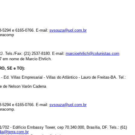
3-5294 e 6165-0766. E-mail:
svsouza@uol.com.br
Abracomp
J. Tels./Fax: (21) 2537-8180. E-mail:
marcioehrlich@colunistas.com
-7 em nome de Marcio Ehrlich.
O, SE e TO):
Ed. Villas Empresarial - Villas do Atlântico - Lauro de Freitas-BA. Tel.:
me de Nelson Varón Cadena
3-5294 e 6165-0766. E-mail:
svsouza@uol.com.br
bracomp.
702 - Edifício Embassy Tower, cep 70.340.000, Brasília, DF. Tels.: (61)
ia@terra.com.br