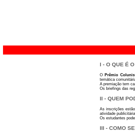
I - O QUE É 
O
Prêmio Coluni
temática comunitári
A premiação tem cará
Os briefings das r
II - QUEM P
As inscrições estã
atividade publicitár
Os estudantes poder
I
II - COMO S