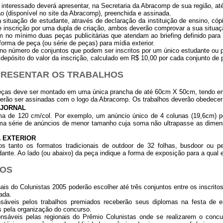
 interessado deverá apresentar, na Secretaria da Abracomp de sua região, até 
ão (disponível no site da Abracomp), preenchida e assinada.
 situação de estudante, através de declaração da instituição de ensino, c
 inscrição por uma dupla de criação, ambos deverão comprovar a sua situaç
 no mínimo duas peças publicitárias que atendam ao briefing definido para 
 forma de peça (ou série de peças) para mídia exterior.
 no número de conjuntos que podem ser inscritos por um único estudante ou 
depósito do valor da inscrição, calculado em R$ 10,00 por cada conjunto de
APRESENTAR OS TRABALHOS
eças deve ser montado em uma única prancha de até 60cm X 50cm, tendo em s
rão ser assinadas com o logo da Abracomp. Os trabalhos deverão obedecer à
 JORNAL
 de 120 cm/col. Por exemplo, um anúncio único de 4 colunas (19,6cm) po
uma série de anúncios de menor tamanho cuja soma não ultrapasse as dime
A EXTERIOR
s tanto os formatos tradicionais de outdoor de 32 folhas, busdoor ou peç
dante. Ao lado (ou abaixo) da peça indique a forma de exposição para a qual el
IOS
ais do Colunistas 2005 poderão escolher até três conjuntos entre os inscrito
ada.
nsáveis pelos trabalhos premiados receberão seus diplomas na festa de 
s pela organização do concurso.
ponsáveis pelas regionais do Prêmio Colunistas onde se realizarem o conc