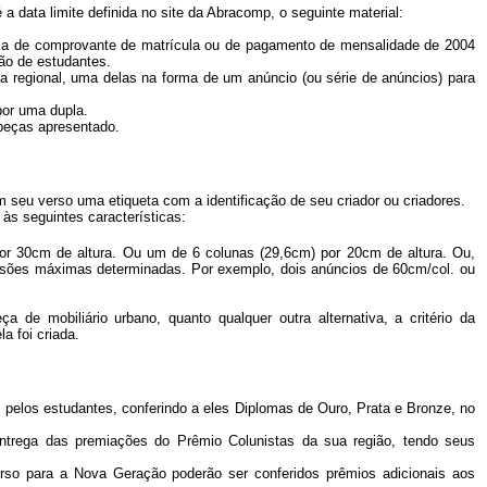
a data limite definida no site da Abracomp, o seguinte material:
ópia de comprovante de matrícula ou de pagamento de mensalidade de 2004
ão de estudantes.
a regional, uma delas na forma de um anúncio (ou série de anúncios) para
por uma dupla.
 peças apresentado.
eu verso uma etiqueta com a identificação de seu criador ou criadores.
s seguintes características:
r 30cm de altura. Ou um de 6 colunas (29,6cm) por 20cm de altura. Ou,
nsões máximas determinadas. Por exemplo, dois anúncios de 60cm/col. ou
a de mobiliário urbano, quanto qualquer outra alternativa, a critério da
a foi criada.
s pelos estudantes, conferindo a eles Diplomas de Ouro, Prata e Bronze, no
entrega das premiações do Prêmio Colunistas da sua região, tendo seus
urso para a Nova Geração poderão ser conferidos prêmios adicionais aos