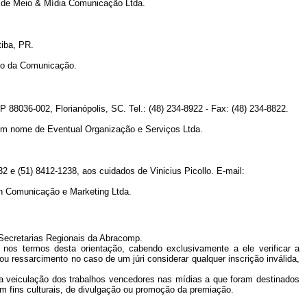
 de Meio & Mídia Comunicação Ltda.
tiba, PR.
aço da Comunicação.
 88036-002, Florianópolis, SC. Tel.: (48) 234-8922 - Fax: (48) 234-8822.
 em nome de Eventual Organização e Serviços Ltda.
2 e (51) 8412-1238, aos cuidados de Vinicius Picollo. E-mail:
h Comunicação e Marketing Ltda.
 Secretarias Regionais da Abracomp.
 nos termos desta orientação, cabendo exclusivamente a ele verificar a
 ressarcimento no caso de um júri considerar qualquer inscrição inválida,
ra veiculação dos trabalhos vencedores nas mídias a que foram destinados
om fins culturais, de divulgação ou promoção da premiação.