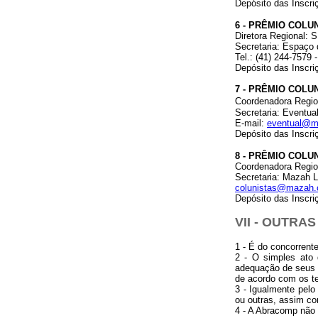
Depósito das Inscr
6 - PRÊMIO COLU
Diretora Regional: 
Secretaria: Espaço 
Tel.: (41) 244-7579 
Depósito das Inscr
7 - PRÊMIO COLU
Coordenadora Regi
Secretaria: Eventua
E-mail:
eventual@ma
Depósito das Inscri
8 - PRÊMIO COLU
Coordenadora Regio
Secretaria: Mazah L
colunistas@mazah.
Depósito das Inscr
VII - OUTRA
1 - É do concorrent
2 - O simples ato 
adequação de seus t
de acordo com os te
3 - Igualmente pelo
ou outras, assim co
4 - A Abracomp não 