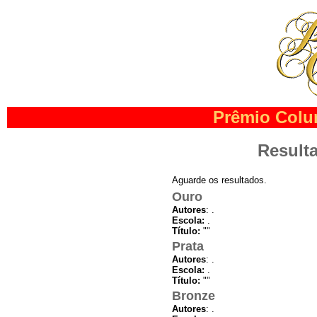
Prêmio Colu
Result
Aguarde os resultados.
Ouro
Autores
: .
Escola:
.
Título:
""
Prata
Autores
: .
Escola:
.
Título:
""
Bronze
Autores
: .