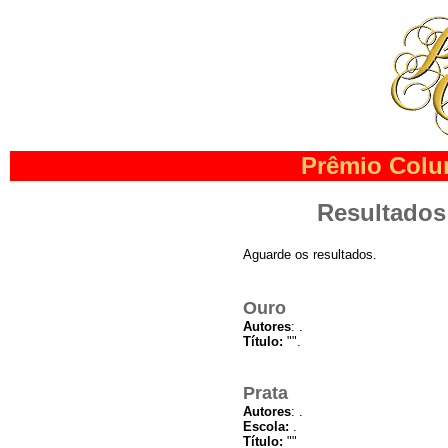
Prêmio Colu
Resultados
Aguarde os resultados.
Ouro
Autores
: .
Título:
"".
Prata
Autores
: .
Escola:
.
Título:
""