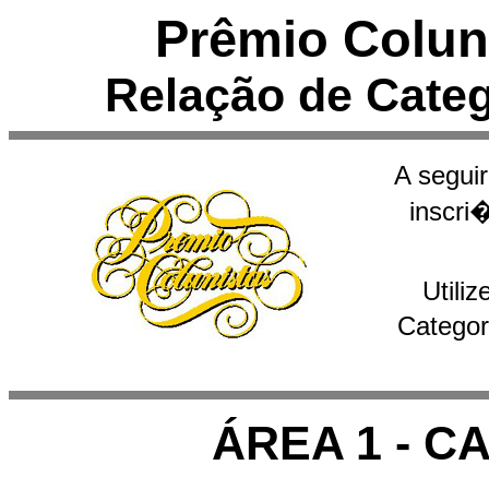
Prêmio Colun
Relação de Categ
A segui
inscri
Utili
Categor
ÁREA 1 - C