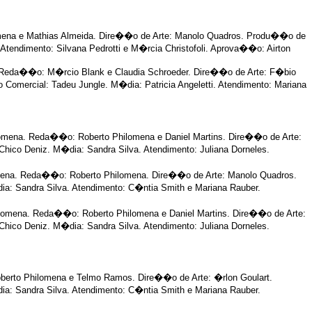
mena e Mathias Almeida. Dire��o de Arte: Manolo Quadros. Produ��o de
Atendimento: Silvana Pedrotti e M�rcia Christofoli. Aprova��o: Airton
. Reda��o: M�rcio Blank e Claudia Schroeder. Dire��o de Arte: F�bio
Comercial: Tadeu Jungle. M�dia: Patricia Angeletti. Atendimento: Mariana
omena. Reda��o: Roberto Philomena e Daniel Martins. Dire��o de Arte:
ico Deniz. M�dia: Sandra Silva. Atendimento: Juliana Dorneles.
lomena. Reda��o: Roberto Philomena. Dire��o de Arte: Manolo Quadros.
: Sandra Silva. Atendimento: C�ntia Smith e Mariana Rauber.
lomena. Reda��o: Roberto Philomena e Daniel Martins. Dire��o de Arte:
ico Deniz. M�dia: Sandra Silva. Atendimento: Juliana Dorneles.
rto Philomena e Telmo Ramos. Dire��o de Arte: �rlon Goulart.
: Sandra Silva. Atendimento: C�ntia Smith e Mariana Rauber.