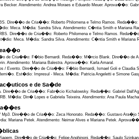
ra Becker. Atendimento: Andrea Moraes e Eduardo Meuer. Aprova��o: Gabri
BS. Dire��o de Cria��o: Roberto Philomena e Telmo Ramos. Reda��o: Ro
dio: Meca. M�dia: Sandra Silva. Atendimento: C�ntia Smith e Mariana R
 RBS. Dire��o de Cria��o: Roberto Philomena e Telmo Ramos. Reda��o: 
t�dio: Meca. M�dia: Sandra Silva. Atendimento: C�ntia Smith e Mariana
crea��o
ire��o de Cria��o: F�bio Bernardi. Reda��o: M�rcio Blank. Dire��o de A
erin. Atendimento: Mariana Balestra. Aprova��o: Karla Amaral.
dos / Evento. Dire��o de Cria��o: F�bio Bernardi, Ismael Goli e Claudia
mi�o. Est�dio: Impresul - Meca. M�dia: Patricia Angeletti e Simone Gasp
ac�uticos e de Sa�de
a. Dire��o de Cria��o: Fabr�cio Kichalowsky. Reda��o: Gabriel Dall'Agn
GRB. M�dia: Din� Lopes e Gabriela Teixeira. Atendimento: Ana Paula Macha
ica��es
os / Mp3. Dire��o de Cria��o: Zeca Honorato. Reda��o: Gustavo Ara�jo Sa
ia: Mariana Petek. Atendimento: Neimar Alves e Mariana Petek. Aprova��
�blicas
 Viagem. Dire��o de Cria��o: Felipe Anghinoni. Reda��o: Saulo Szinkaruk,