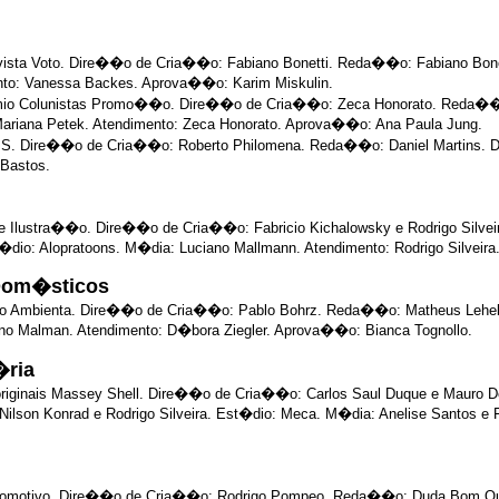
sta Voto. Dire��o de Cria��o: Fabiano Bonetti. Reda��o: Fabiano Bonet
ento: Vanessa Backes. Aprova��o: Karim Miskulin.
r�mio Colunistas Promo��o. Dire��o de Cria��o: Zeca Honorato. Reda��
 Mariana Petek. Atendimento: Zeca Honorato. Aprova��o: Ana Paula Jung.
S. Dire��o de Cria��o: Roberto Philomena. Reda��o: Daniel Martins. 
 Bastos.
e Ilustra��o. Dire��o de Cria��o: Fabricio Kichalowsky e Rodrigo Silveir
�dio: Alopratoons. M�dia: Luciano Mallmann. Atendimento: Rodrigo Silveir
Dom�sticos
Piso Ambienta. Dire��o de Cria��o: Pablo Bohrz. Reda��o: Matheus Leheb
iano Malman. Atendimento: D�bora Ziegler. Aprova��o: Bianca Tognollo.
�ria
originais Massey Shell. Dire��o de Cria��o: Carlos Saul Duque e Mauro 
lson Konrad e Rodrigo Silveira. Est�dio: Meca. M�dia: Anelise Santos e Fra
 automotivo. Dire��o de Cria��o: Rodrigo Pompeo. Reda��o: Duda Bom Que