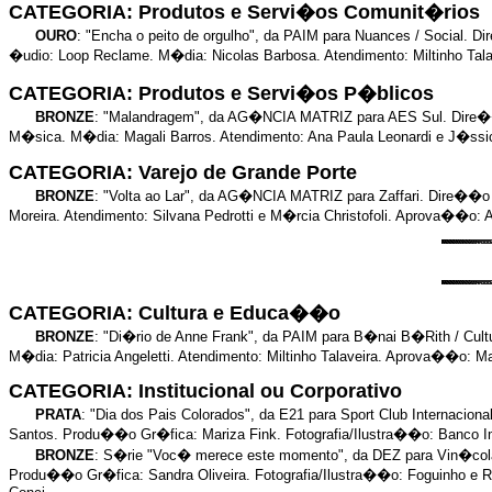
CATEGORIA: Produtos e Servi�os Comunit�rios
OURO
: "Encha o peito de orgulho", da PAIM para Nuances / Social
�udio: Loop Reclame. M�dia: Nicolas Barbosa. Atendimento: Miltinho Ta
CATEGORIA: Produtos e Servi�os P�blicos
BRONZE
: "Malandragem", da AG�NCIA MATRIZ para AES Sul. Dire
M�sica. M�dia: Magali Barros. Atendimento: Ana Paula Leonardi e J�ss
CATEGORIA: Varejo de Grande Porte
BRONZE
: "Volta ao Lar", da AG�NCIA MATRIZ para Zaffari. Dire��
Moreira. Atendimento: Silvana Pedrotti e M�rcia Christofoli. Aprova��o: Ai
CATEGORIA: Cultura e Educa��o
BRONZE
: "Di�rio de Anne Frank", da PAIM para B�nai B�Rith / Cu
M�dia: Patricia Angeletti. Atendimento: Miltinho Talaveira. Aprova��o: Mari
CATEGORIA: Institucional ou Corporativo
PRATA
: "Dia dos Pais Colorados", da E21 para Sport Club Internaci
Santos. Produ��o Gr�fica: Mariza Fink. Fotografia/Ilustra��o: Banco 
BRONZE
: S�rie "Voc� merece este momento", da DEZ para Vin�cola 
Produ��o Gr�fica: Sandra Oliveira. Fotografia/Ilustra��o: Foguinho e Ra