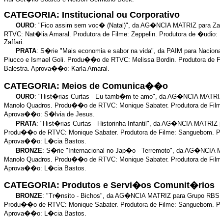
CATEGORIA: Institucional ou Corporativo
OURO
: "Fico assim sem voc� (Natal)", da AG�NCIA MATRIZ para Z
RTVC: Nat�lia Amaral. Produtora de Filme: Zeppelin. Produtora de �udio:
Zaffari.
PRATA
: S�rie "Mais economia e sabor na vida", da PAIM para Naci
Piucco e Ismael Goli. Produ��o de RTVC: Melissa Bordin. Produtora de Fi
Balestra. Aprova��o: Karla Amaral.
CATEGORIA: Meios de Comunica��o
OURO
: "Hist�rias Curtas - Eu tamb�m te amo", da AG�NCIA MATRIZ
Manolo Quadros. Produ��o de RTVC: Monique Sabater. Produtora de Filme
Aprova��o: S�lvia de Jesus.
PRATA
: "Hist�rias Curtas - Historinha Infantil", da AG�NCIA MATR
Produ��o de RTVC: Monique Sabater. Produtora de Filme: Sanguebom. Pro
Aprova��o: L�cia Bastos.
BRONZE
: S�rie "Internacional no Jap�o - Terremoto", da AG�NCIA
Manolo Quadros. Produ��o de RTVC: Monique Sabater. Produtora de Filme
Aprova��o: L�cia Bastos.
CATEGORIA: Produtos e Servi�os Comunit�rios
BRONZE
: "Tr�nsito - Bichos", da AG�NCIA MATRIZ para Grupo RBS
Produ��o de RTVC: Monique Sabater. Produtora de Filme: Sanguebom. Pro
Aprova��o: L�cia Bastos.