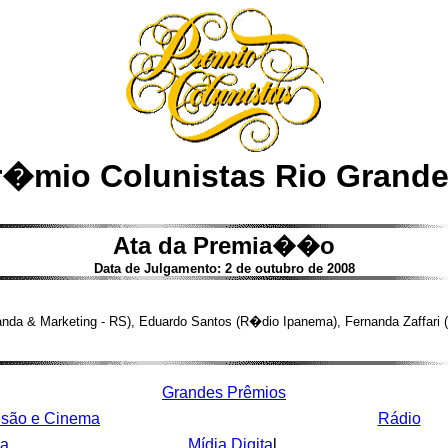
�mio Colunistas Rio Grande
Ata da Premia��o
Data de Julgamento: 2 de outubro de 2008
da & Marketing - RS), Eduardo Santos (R�dio Ipanema), Fernanda Zaffari 
Grandes Prêmios
isão e Cinema
Rádio
sa
Mídia Digita
l