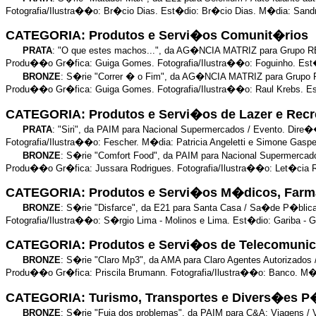
Fotografia/Ilustra��o: Br�cio Dias. Est�dio: Br�cio Dias. M�dia: Sand
CATEGORIA: Produtos e Servi�os Comunit�rios
PRATA
: "O que estes machos...", da AG�NCIA MATRIZ para Grupo R
Produ��o Gr�fica: Guiga Gomes. Fotografia/Ilustra��o: Foguinho. Est�
BRONZE
: S�rie "Correr � o Fim", da AG�NCIA MATRIZ para Grupo
Produ��o Gr�fica: Guiga Gomes. Fotografia/Ilustra��o: Raul Krebs. Es
CATEGORIA: Produtos e Servi�os de Lazer e Re
PRATA
: "Siri", da PAIM para Nacional Supermercados / Evento. D
Fotografia/Ilustra��o: Fescher. M�dia: Patricia Angeletti e Simone Gasp
BRONZE
: S�rie "Comfort Food", da PAIM para Nacional Supermerca
Produ��o Gr�fica: Jussara Rodrigues. Fotografia/Ilustra��o: Let�cia Re
CATEGORIA: Produtos e Servi�os M�dicos, Farm
BRONZE
: S�rie "Disfarce", da E21 para Santa Casa / Sa�de P�blic
Fotografia/Ilustra��o: S�rgio Lima - Molinos e Lima. Est�dio: Gariba - 
CATEGORIA: Produtos e Servi�os de Telecomun
BRONZE
: S�rie "Claro Mp3", da AMA para Claro Agentes Autorizad
Produ��o Gr�fica: Priscila Brumann. Fotografia/Ilustra��o: Banco. M�d
CATEGORIA: Turismo, Transportes e Divers�es P
BRONZE
: S�rie "Fuja dos problemas", da PAIM para C&A; Viagens /