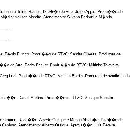
ilomena e Telmo Ramos. Dire��o de Arte: Jorge Appio. Produ��o de
M�dia: Adilson Moreira. Atendimento: Silvana Pedrotti e M�rcia
e: F�bio Piucco. Produ��o de RTVC: Sandra Oliveira. Produtora de
e��o de Arte: Pedro Becker. Produ��o de RTVC: Miltinho Talaveira.
Greg Leal. Produ��o de RTVC: Melissa Bordin. Produtora de �udio: Lado
. Reda��o: Daniel Martins. Produ��o de RTVC: Monique Sabater.
Schlickmann. Reda��o: Alberto Ourique e Marlon Abrah�o. Dire��o de
 Cardoso. Atendimento: Alberto Ourique. Aprova��o: Luis Pereira.