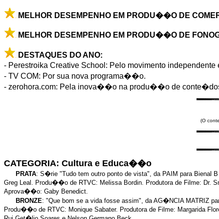
MELHOR DESEMPENHO EM PRODU��O DE COMERC
MELHOR DESEMPENHO EM PRODU��O DE FONOGR
DESTAQUES DO ANO:
- Perestroika Creative School: Pelo movimento independen
- TV COM: Por sua nova programa��o.
- zerohora.com: Pela inova��o na produ��o de conte�dos 
(O cont
CATEGORIA: Cultura e Educa��o
PRATA
: S�rie "Tudo tem outro ponto de vista", da PAIM para Bienal
Greg Leal. Produ��o de RTVC: Melissa Bordin. Produtora de Filme: Dr. Sm
Aprova��o: Gaby Benedict.
BRONZE
: "Que bom se a vida fosse assim", da AG�NCIA MATRIZ par
Produ��o de RTVC: Monique Sabater. Produtora de Filme: Margarida Flor
Rui Get�lio Soares e Nelson Germano Beck.