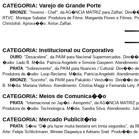
CATEGORIA: Varejo de Grande Porte
BRONZE
: "Inverno - Chef", da AG�NCIA MATRIZ para Zaffari. Dir
RTVC: Monique Sabater. Produtora de Filme: Margarida Flores e Filmes. P
Christofoli. Aprova��o: Airton Zaffari.
CATEGORIA: Institucional ou Corporativo
OURO
: "Desacelere", da PAIM para Nacional Supermercados. Dire�
�udio: Lado B. M�dia: Patricia Angeletti e Simone Gasperin. Atendimento
PRATA
: "Sobrevivente", da PAIM para Nuances / Cultural. Dire��o 
Produtora de �udio: Loop Reclame. M�dia: Patricia Angeletti. Atendiment
BRONZE
: "Sozinho", da PAIM para Pakalolo / Vestu�rio. Dire��o 
B. M�dia: Mariana Velloso. Atendimento: Cristina Maggi e Fernanda Lery
CATEGORIA: Meios de Comunica��o
PRATA
: "Internacional no Jap�o - Aeroporto", da AG�NCIA MATRIZ 
Produtora de �udio: Technologica. M�dia: Sandra Silva. Atendimento: Ju
CATEGORIA: Mercado Publicit�rio
PRATA
: S�rie "D� pra fazer muita besteira em trinta segundos", 
Arte: Felipe Schlickmann, Minwer Daqawiya e Adriano Snel. Produ��o de 