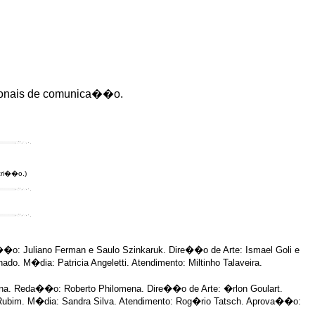
sionais de comunica��o.
cri��o.)
��o: Juliano Ferman e Saulo Szinkaruk. Dire��o de Arte: Ismael Goli e
. M�dia: Patricia Angeletti. Atendimento: Miltinho Talaveira.
na. Reda��o: Roberto Philomena. Dire��o de Arte: �rlon Goulart.
 Rubim. M�dia: Sandra Silva. Atendimento: Rog�rio Tatsch. Aprova��o: