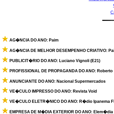
C
AG�NCIA DO ANO: Paim
AG�NCIA DE MELHOR DESEMPENHO CRIATIVO: Pa
PUBLICIT�RIO DO ANO: Luciano Vignoli (E21)
PROFISSIONAL DE PROPAGANDA DO ANO: Roberto Ph
ANUNCIANTE DO ANO: Nacional Supermercados
VE�CULO IMPRESSO DO ANO: Revista Void
VE�CULO ELETR�NICO DO ANO: R�dio Ipanema 
EMPRESA DE M�DIA EXTERIOR DO ANO: Elem�dia