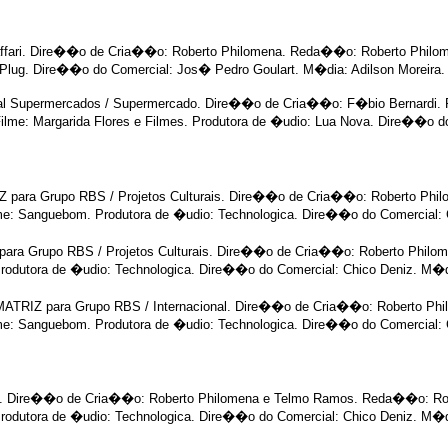
affari. Dire��o de Cria��o: Roberto Philomena. Reda��o: Roberto Philo
 Plug. Dire��o do Comercial: Jos� Pedro Goulart. M�dia: Adilson Moreira. 
onal Supermercados / Supermercado. Dire��o de Cria��o: F�bio Bernardi
lme: Margarida Flores e Filmes. Produtora de �udio: Lua Nova. Dire��o do 
 para Grupo RBS / Projetos Culturais. Dire��o de Cria��o: Roberto Phil
: Sanguebom. Produtora de �udio: Technologica. Dire��o do Comercial: Ch
IZ para Grupo RBS / Projetos Culturais. Dire��o de Cria��o: Roberto Phi
dutora de �udio: Technologica. Dire��o do Comercial: Chico Deniz. M�dia
 MATRIZ para Grupo RBS / Internacional. Dire��o de Cria��o: Roberto Phi
: Sanguebom. Produtora de �udio: Technologica. Dire��o do Comercial: Ch
. Dire��o de Cria��o: Roberto Philomena e Telmo Ramos. Reda��o: Robe
dutora de �udio: Technologica. Dire��o do Comercial: Chico Deniz. M�dia