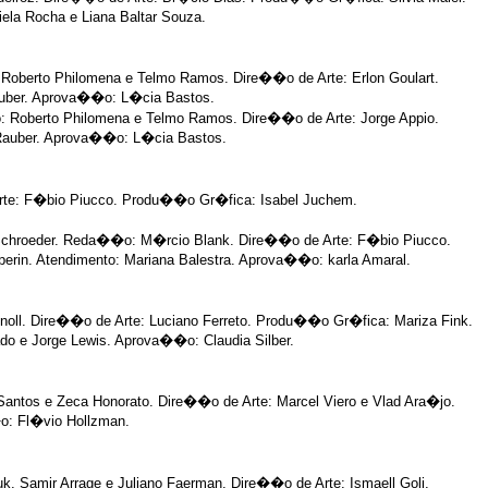
ela Rocha e Liana Baltar Souza.
berto Philomena e Telmo Ramos. Dire��o de Arte: Erlon Goulart.
auber. Aprova��o: L�cia Bastos.
Roberto Philomena e Telmo Ramos. Dire��o de Arte: Jorge Appio.
 Rauber. Aprova��o: L�cia Bastos.
rte: F�bio Piucco. Produ��o Gr�fica: Isabel Juchem.
 Schroeder. Reda��o: M�rcio Blank. Dire��o de Arte: F�bio Piucco.
erin. Atendimento: Mariana Balestra. Aprova��o: karla Amaral.
oll. Dire��o de Arte: Luciano Ferreto. Produ��o Gr�fica: Mariza Fink.
do e Jorge Lewis. Aprova��o: Claudia Silber.
ntos e Zeca Honorato. Dire��o de Arte: Marcel Viero e Vlad Ara�jo.
o: Fl�vio Hollzman.
 Samir Arrage e Juliano Faerman. Dire��o de Arte: Ismaell Goli,