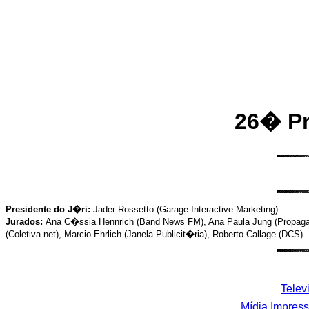
26� Pr
Presidente do J�ri:
Jader Rossetto (Garage Interactive Marketing).
Jurados:
Ana C�ssia Hennrich (Band News FM), Ana Paula Jung (Propagan
(Coletiva.net), Marcio Ehrlich (Janela Publicit�ria), Roberto Callage (DCS).
Telev
Mídia Impres