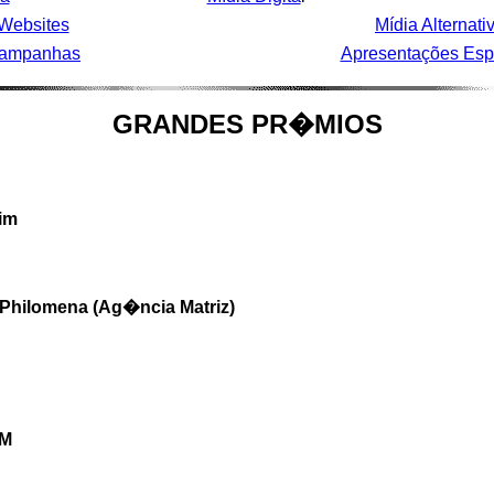
Websites
Mídia Alternati
ampanhas
Apresentações Esp
GRANDES PR�MIOS
im
ilomena (Ag�ncia Matriz)
FM