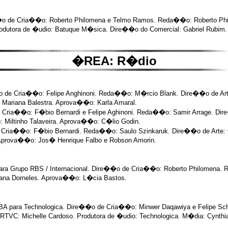
e��o de Cria��o: Roberto Philomena e Telmo Ramos. Reda��o: Roberto Ph
rodutora de �udio: Batuque M�sica. Dire��o do Comercial: Gabriel Rubim. 
�REA: R�dio
�o de Cria��o: Felipe Anghinoni. Reda��o: M�rcio Blank. Dire��o de Art
: Mariana Balestra. Aprova��o: Karla Amaral.
de Cria��o: F�bio Bernardi e Felipe Aghinoni. Reda��o: Samir Arrage. Dir
o: Miltinho Talaveira. Aprova��o: C�lio Godin.
de Cria��o: F�bio Bernardi. Reda��o: Saulo Szinkaruk. Dire��o de Arte: 
. Aprova��o: Jos� Henrique Falbo e Robson Amorin.
para Grupo RBS / Internacional. Dire��o de Cria��o: Roberto Philomena
liana Dorneles. Aprova��o: L�cia Bastos.
da RBA para Technologica. Dire��o de Cria��o: Minwer Daqawiya e Felipe 
RTVC: Michelle Cardoso. Produtora de �udio: Technologica. M�dia: Cynthia