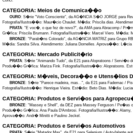
Conci.
CATEGORIA: Meios de Comunica��o
OURO
: S�rie "Voto Consciente", da AG�NCIA S�O JORGE para Revi
Fotografia/Ilustra��o: Maur�cio Chaulet. M�dia: Priscila dias. Atendim
PRATA
: "E voc�, o que fez de novo?", da AMA para Abracomp / P
Gr�fica: Priscila Brumann. Fotografia/Ilustra��o: Marcel Viero. M�dia:
BRONZE
: "Parab�ns Colorado", da AG�NCIA MATRIZ para Grupo RB
M�dia: Sandra Silva. Atendimento: Juliana Dornelles. Aprova��o: L�cia
CATEGORIA: Mercado Publicit�rio
PRATA
: S�rie "Animando Tudo", da E21 para Alopratoons / Servi�o d
Produ��o Gr�fica: Mariza Fink. Fotografia/Ilustra��o: Alopratoons. Est
CATEGORIA: M�veis, Decora��o e Utens�lios 
BRONZE
: S�rie "Parece madeira, mas...", da E21 para Fademac / 
Fotografia/Ilustra��o: Henrique Vieira. Est�dio: Beto Dias. M�dia: Luc
CATEGORIA: Produtos e Servi�os para Agropecu
BRONZE
: "Massey e Shell", da DEZ para Massey Ferguson / Pe�as 
Produ��o Gr�fica: Ana Paula D'Ambrosi. Fotografia/Ilustra��o: Alamy, Ni
Aprova��o: Andr� Minitti e Paulino Jeckel.
CATEGORIA: Produtos e Servi�os Automotivos
PRATA
: S�rie "Matador Max", da E21 para Selenium / Auto-falante