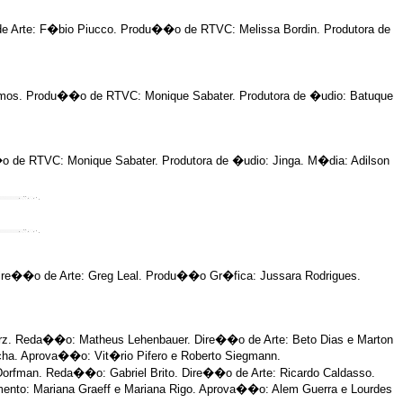
e Arte: F�bio Piucco. Produ��o de RTVC: Melissa Bordin. Produtora de
os. Produ��o de RTVC: Monique Sabater. Produtora de �udio: Batuque
 de RTVC: Monique Sabater. Produtora de �udio: Jinga. M�dia: Adilson
ire��o de Arte: Greg Leal. Produ��o Gr�fica: Jussara Rodrigues.
Bohrz. Reda��o: Matheus Lehenbauer. Dire��o de Arte: Beto Dias e Marton
ha. Aprova��o: Vit�rio Pifero e Roberto Siegmann.
orfman. Reda��o: Gabriel Brito. Dire��o de Arte: Ricardo Caldasso.
imento: Mariana Graeff e Mariana Rigo. Aprova��o: Alem Guerra e Lourdes