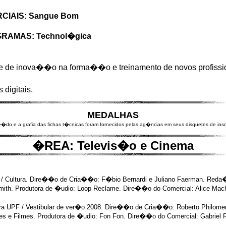
IAIS: Sangue Bom
AMAS: Technol�gica
te e de inova��o na forma��o e treinamento de novos profis
digitais.
MEDALHAS
e�do e a grafia das fichas t�cnicas foram fornecidos pelas ag�ncias em seus disquetes de ins
�REA: Televis�o e Cinema
 B / Cultura. Dire��o de Cria��o: F�bio Bernardi e Juliano Faerman. Reda
ith. Produtora de �udio: Loop Reclame. Dire��o do Comercial: Alice Machado
a UPF / Vestibular de ver�o 2008. Dire��o de Cria��o: Roberto Philome
es e Filmes. Produtora de �udio: Fon Fon. Dire��o do Comercial: Gabriel