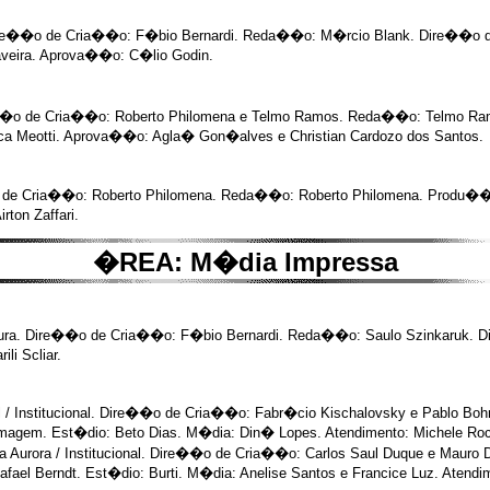
. Dire��o de Cria��o: F�bio Bernardi. Reda��o: M�rcio Blank. Dire��o d
laveira. Aprova��o: C�lio Godin.
��o de Cria��o: Roberto Philomena e Telmo Ramos. Reda��o: Telmo Ram
ica Meotti. Aprova��o: Agla� Gon�alves e Christian Cardozo dos Santos.
o de Cria��o: Roberto Philomena. Reda��o: Roberto Philomena. Produ��o
rton Zaffari.
�REA: M�dia Impressa
ltura. Dire��o de Cria��o: F�bio Bernardi. Reda��o: Saulo Szinkaruk. D
li Scliar.
onal / Institucional. Dire��o de Cria��o: Fabr�cio Kischalovsky e Pablo 
Imagem. Est�dio: Beto Dias. M�dia: Din� Lopes. Atendimento: Michele Roc
Aurora / Institucional. Dire��o de Cria��o: Carlos Saul Duque e Mauro D
fael Berndt. Est�dio: Burti. M�dia: Anelise Santos e Francice Luz. Atend