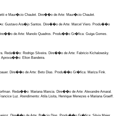
ti e Maur�cio Chaulet. Dire��o de Arte: Maur�cio Chaulet.
o: Gustavo Ara�jo Santos. Dire��o de Arte: Marcel Viero. Produ��o
Dire��o de Arte: Manolo Quadros. Produ��o Gr�fica: Guiga Gomes.
a. Reda��o: Rodrigo Silveira. Dire��o de Arte: Fabricio Kichalowsky.
a. Aprova��o: Elton Bandeira.
auer. Dire��o de Arte: Beto Dias. Produ��o Gr�fica: Mariza Fink.
Dorfman. Reda��o: Mariana Mancia. Dire��o de Arte: Alexandre Amaral.
ncice Luz. Atendimento: Atila Lisita, Henrique Menezes e Mariana Graeff.
iroz. Dire��o de Arte: Br�cio Dias. Produ��o Gr�fica: Silvia Maier.