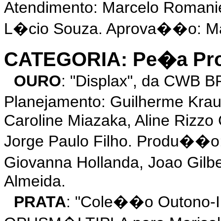
Atendimento: Marcelo Roman
L�cio Souza. Aprova��o: Mar
CATEGORIA: Pe�a Prom
OURO
: "Displax", da CWB B
Planejamento: Guilherme Kra
Caroline Miazaka, Aline Rizzo 
Jorge Paulo Filho. Produ��o
Giovanna Hollanda, Joao Gilb
Almeida.
PRATA
: "Cole��o Outono-Inv