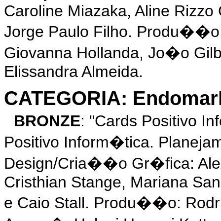
Caroline Miazaka, Aline Rizzo 
Jorge Paulo Filho. Produ��o
Giovanna Hollanda, Jo�o Gil
Elissandra Almeida.
CATEGORIA: Endomarke
BRONZE
: "Cards Positivo 
Positivo Inform�tica. Planeja
Design/Cria��o Gr�fica: Alex
Cristhian Stange, Mariana Sa
e Caio Stall. Produ��o: Rod