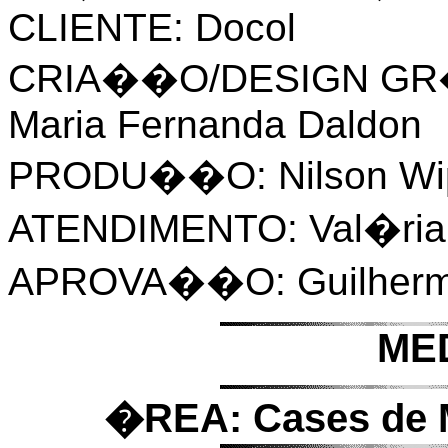
CLIENTE: Docol
CRIA��O/DESIGN GR�F
Maria Fernanda Daldon
PRODU��O: Nilson Wi
ATENDIMENTO: Val�ria
APROVA��O: Guilherme F
ME
�REA: Cases de M