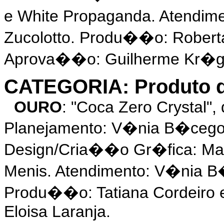
e White Propaganda. Atendime
Zucolotto. Produ��o: Roberta
Aprova��o: Guilherme Kr�g
CATEGORIA: Produto 
OURO
: "Coca Zero Crystal
Planejamento: V�nia B�cego 
Design/Cria��o Gr�fica: Mar
Menis. Atendimento: V�nia B�
Produ��o: Tatiana Cordeiro
Eloisa Laranja.