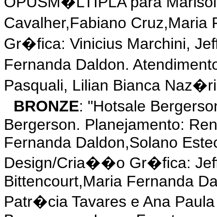
OPUSM�LTIPLA para Marisol.
Cavalher,Fabiano Cruz,Maria
Gr�fica: Vinicius Marchini, Je
Fernanda Daldon. Atendimento
Pasquali, Lilian Bianca Naz�ri
BRONZE
: "Hotsale Berger
Bergerson. Planejamento: Ren
Fernanda Daldon,Solano Estech
Design/Cria��o Gr�fica: Jeff
Bittencourt,Maria Fernanda D
Patr�cia Tavares e Ana Paul