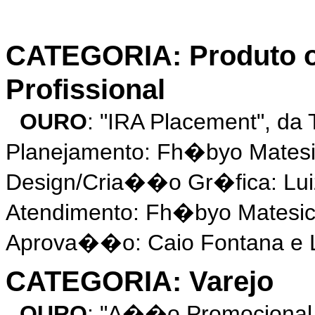
CATEGORIA: Produto 
Profissional
OURO
: "IRA Placement", da
Planejamento: Fh�byo Matesic
Design/Cria��o Gr�fica: Lui
Atendimento: Fh�byo Matesic
Aprova��o: Caio Fontana e 
CATEGORIA: Varejo
OURO
: "A��o Promocional