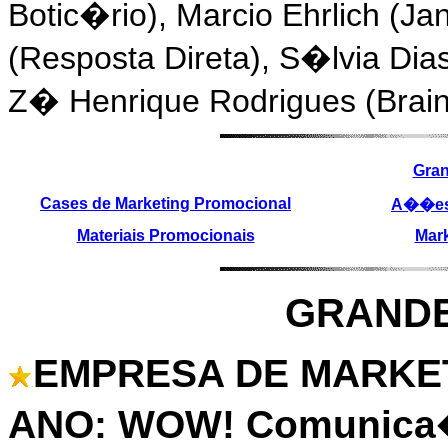
Botic�rio), Marcio Ehrlich (Ja
(Resposta Direta), S�lvia Di
Z� Henrique Rodrigues (Brain
Gra
Cases de Marketing Promocional
A��es
Materiais Promocionais
Mark
GRAND
EMPRESA DE MARKE
ANO: WOW! Comunic