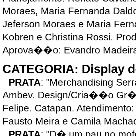
Moraes, Maria Fernanda Dald
Jeferson Moraes e Maria Fern
Kobren e Christina Rossi. Pr
Aprova��o: Evandro Madeir
CATEGORIA: Display de
PRATA
: "Merchandising Ser
Ambev. Design/Cria��o Gr�fic
Felipe. Catapan. Atendimento
Fausto Meira e Camila Macha
PRATA
: "D� um pau no mof