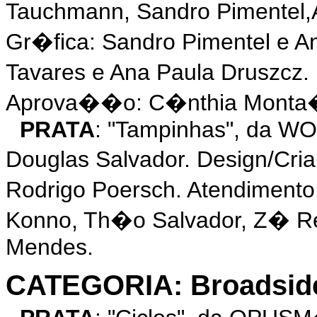
Tauchmann, Sandro Pimentel
Gr�fica: Sandro Pimentel e A
Tavares e Ana Paula Druszcz.
Aprova��o: C�nthia Monta�
PRATA
: "Tampinhas", da W
Douglas Salvador. Design/Cr
Rodrigo Poersch. Atendiment
Konno, Th�o Salvador, Z� R
Mendes.
CATEGORIA: Broadsid