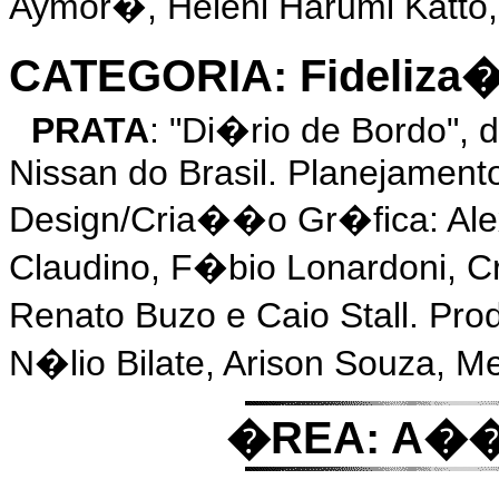
Aymor�, Heleni Harumi Katto,
CATEGORIA: Fideliza
PRATA
: "Di�rio de Bordo"
Nissan do Brasil. Planejament
Design/Cria��o Gr�fica: Alex
Claudino, F�bio Lonardoni, Cr
Renato Buzo e Caio Stall. P
N�lio Bilate, Arison Souza, M
�REA: A��e