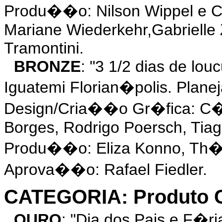
Produ��o: Nilson Wippel e C
Mariane Wiederkehr,Gabrielle Z
Tramontini.
BRONZE
: "3 1/2 dias de l
Iguatemi Florian�polis. Plane
Design/Cria��o Gr�fica: C�s
Borges, Rodrigo Poersch, Tiag
Produ��o: Eliza Konno, Th�
Aprova��o: Rafael Fiedler.
CATEGORIA: Produto Cu
OURO
: "Dia dos Pais e F�