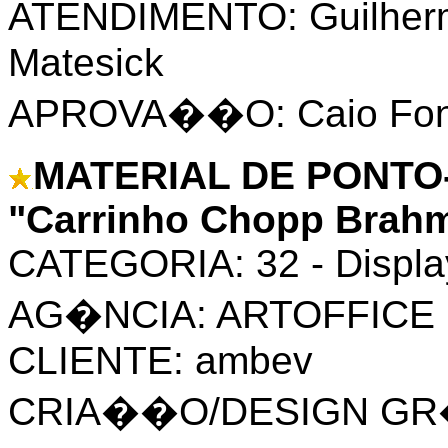
ATENDIMENTO: Guilher
Matesick
APROVA��O: Caio Font
MATERIAL DE PONTO
"Carrinho Chopp Brah
CATEGORIA: 32 - Display
AG�NCIA: ARTOFFICE
CLIENTE: ambev
CRIA��O/DESIGN GR�FI