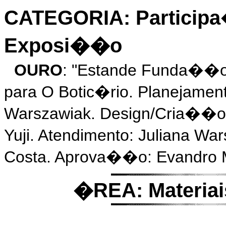
CATEGORIA: Participa
Exposi��o
OURO
: "Estande Funda��o 
para O Botic�rio. Planejament
Warszawiak. Design/Cria��o 
Yuji. Atendimento: Juliana W
Costa. Aprova��o: Evandro M
�REA: Materiai