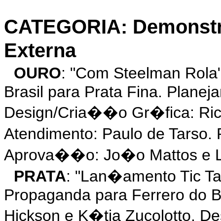
CATEGORIA: Demonst
Externa
OURO
: "Com Steelman Ro
Brasil para Prata Fina. Planej
Design/Cria��o Gr�fica: Ric
Atendimento: Paulo de Tarso.
Aprova��o: Jo�o Mattos e Li
PRATA
: "Lan�amento Tic T
Propaganda para Ferrero do Br
Hickson e K�tia Zucolotto. 