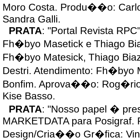
Moro Costa. Produ��o: Carl
Sandra Galli.
PRATA
: "Portal Revista RPC
Fh�byo Masetick e Thiago Bi
Fh�byo Matesick, Thiago Bia
Destri. Atendimento: Fh�byo
Bonfim. Aprova��o: Rog�rio
Kise Basso.
PRATA
: "Nosso papel � pre
MARKETDATA para Posigraf. P
Design/Cria��o Gr�fica: Vini