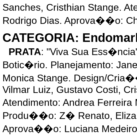
Sanches, Cristhian Stange. A
Rodrigo Dias. Aprova��o: Chr
CATEGORIA: Endomarke
PRATA
: "Viva Sua Ess�nci
Botic�rio. Planejamento: Jane
Monica Stange. Design/Cria�
Vilmar Luiz, Gustavo Costi, C
Atendimento: Andrea Ferreira
Produ��o: Z� Renato, Eliza 
Aprova��o: Luciana Medeiros,