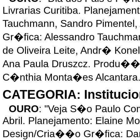
Livrarias Curitiba. Planejamen
Tauchmann, Sandro Pimentel,
Gr�fica: Alessandro Tauchma
de Oliveira Leite, Andr� Kone
Ana Paula Druszcz. Produ��
C�nthia Monta�es Alcantara
CATEGORIA: Institucio
OURO
: "Veja S�o Paulo Com
Abril. Planejamento: Elaine M
Design/Cria��o Gr�fica: Dani