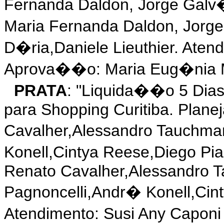
Fernanda Daldon, Jorge Galv
Maria Fernanda Daldon, Jorge
D�ria,Daniele Lieuthier. Atend
Aprova��o: Maria Eug�nia M
PRATA
: "Liquida��o 5 Di
para Shopping Curitiba. Plane
Cavalher,Alessandro Tauchman
Konell,Cintya Reese,Diego Pi
Renato Cavalher,Alessandro T
Pagnoncelli,Andr� Konell,Cin
Atendimento: Susi Any Caponi 