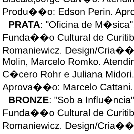
Produ��o: Edson Perin. Apro
PRATA
: "Oficina de M�sic
Funda��o Cultural de Curitib
Romaniewicz. Design/Cria��o
Molin, Marcelo Romko. Atendi
C�cero Rohr e Juliana Midor
Aprova��o: Marcelo Cattani.
BRONZE
: "Sob a Influ�nc
Funda��o Cultural de Curitib
Romaniewicz. Design/Cria��o