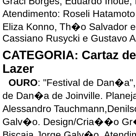
Graci Borges, Eduardo Inoue, 
Atendimento: Roseli Hatamot
Eliza Konno, Th�o Salvador
Cassiano Rusycki e Gustavo A
CATEGORIA: Cartaz de 
Lazer
OURO
: "Festival de Dan�a
de Dan�a de Joinville. Planej
Alessandro Tauchmann,Denilso
Galv�o. Design/Cria��o Gr�f
Biscaia,Jorge Galv�o. Atendim