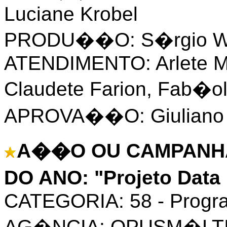
Luciane Krobel
PRODU��O: S�rgio Wal
ATENDIMENTO: Arlete Ma
Claudete Farion, Fab�o
APROVA��O: Giuliano 
A��O OU CAMPANHA
DO ANO: "Projeto Data
CATEGORIA: 58 - Progra
AG�NCIA: OPUSM�LT