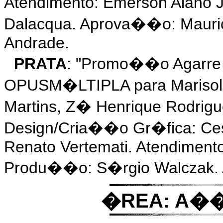
Atendimento: Emerson Alano 
Dalacqua. Aprova��o: Maurici
Andrade.
PRATA
: "Promo��o Agarre o
OPUSM�LTIPLA para Marisol F
Martins, Z� Henrique Rodrigu
Design/Cria��o Gr�fica: Ce
Renato Vertemati. Atendimento
Produ��o: S�rgio Walczak. 
�REA: A��e