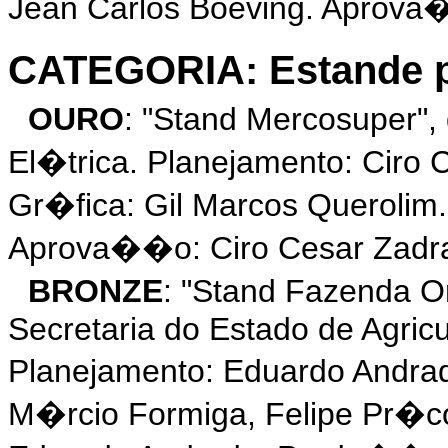
Jean Carlos Boeving. Aprova
CATEGORIA: Estande p
OURO
: "Stand Mercosuper"
El�trica. Planejamento: Ciro
Gr�fica: Gil Marcos Queroli
Aprova��o: Ciro Cesar Zadr
BRONZE
: "Stand Fazenda 
Secretaria do Estado de Agric
Planejamento: Eduardo Andra
M�rcio Formiga, Felipe Pr�c