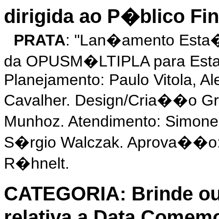
dirigida ao P�blico Fin
PRATA
: "Lan�amento Esta�
da OPUSM�LTIPLA para Esta
Planejamento: Paulo Vitola, 
Cavalher. Design/Cria��o Gr
Munhoz. Atendimento: Simone
S�rgio Walczak. Aprova��o:
R�hnelt.
CATEGORIA: Brinde o
relativa a Data Comemo