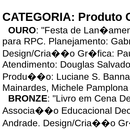
CATEGORIA: Produto Cu
OURO
: "Festa de Lan�ame
para RPC. Planejamento: Gabri
Design/Cria��o Gr�fica: Paul
Atendimento: Douglas Salvado
Produ��o: Luciane S. Bann
Mainardes, Michele Pamplona 
BRONZE
: "Livro em Cena D
Associa��o Educacional Deci
Andrade. Design/Cria��o Gr