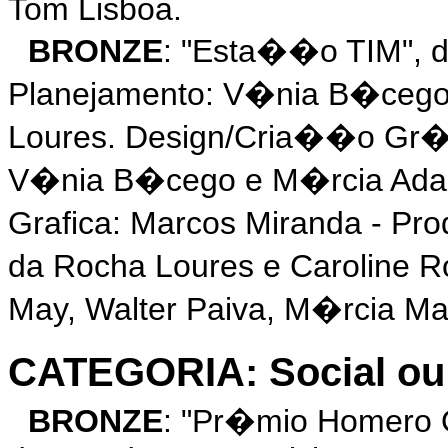
Tom Lisboa.
BRONZE
: "Esta��o TIM",
Planejamento: V�nia B�cego
Loures. Design/Cria��o Gr�fi
V�nia B�cego e M�rcia Adal
Grafica: Marcos Miranda - P
da Rocha Loures e Caroline 
May, Walter Paiva, M�rcia Mal
CATEGORIA: Social ou
BRONZE
: "Pr�mio Homero 