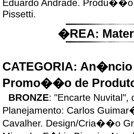
Eduardo Andrade. Produ��o: 
Pissetti.
�REA: Materi
CATEGORIA: An�ncio o
Promo��o de Produt
BRONZE
: "Encarte Nuvital
Planejamento: Carlos Guimar
Cavalher. Design/Cria��o Gr�