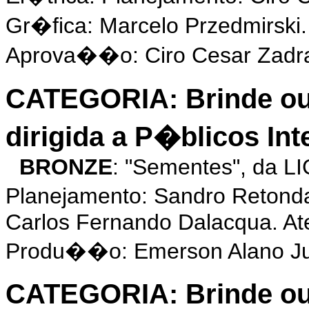
Gr�fica: Marcelo Przedmirsk
Aprova��o: Ciro Cesar Zadr
CATEGORIA: Brinde o
dirigida a P�blicos In
BRONZE
: "Sementes", da L
Planejamento: Sandro Retond
Carlos Fernando Dalacqua. At
Produ��o: Emerson Alano Ju
CATEGORIA: Brinde o