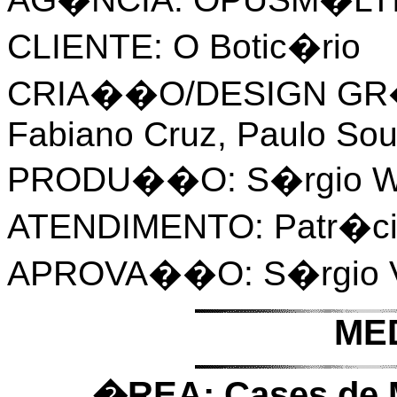
CLIENTE: O Botic�rio
CRIA��O/DESIGN GR�F
Fabiano Cruz, Paulo So
PRODU��O: S�rgio W
ATENDIMENTO: Patr�cia 
APROVA��O: S�rgio V
ME
�REA: Cases de M