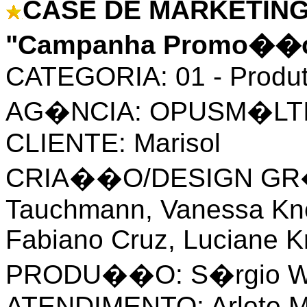
CASE DE MARKETING
"Campanha Promo��o 
CATEGORIA: 01 - Produ
AG�NCIA: OPUSM�LT
CLIENTE: Marisol
CRIA��O/DESIGN GR�F
Tauchmann, Vanessa Knor
Fabiano Cruz, Luciane K
PRODU��O: S�rgio Wal
ATENDIMENTO: Arlete Ma