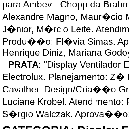
para Ambev - Chopp da Brah
Alexandre Magno, Maur�cio M
J�nior, M�rcio Leite. Atendi
Produ��o: Fl�via Simas. Ap
Henrique Diniz, Mariana Godo
PRATA
: "Display Ventilado
Electrolux. Planejamento: Z�
Cavalher. Design/Cria��o Gr
Luciane Krobel. Atendimento
S�rgio Walczak. Aprova��o: 