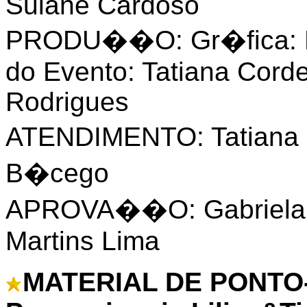
Suiane Cardoso
PRODU��O: Gr�fica: M
do Evento: Tatiana Corde
Rodrigues
ATENDIMENTO: Tatiana C
B�cego
APROVA��O: Gabriela M
Martins Lima
MATERIAL DE PONTO-