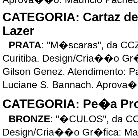
CATEGORIA: Cartaz de 
Lazer
PRATA
: "M�scaras", da C
Curitiba. Design/Cria��o Gr�
Gilson Genez. Atendimento: 
Luciane S. Bannach. Aprova�
CATEGORIA: Pe�a Prom
BRONZE
: "�CULOS", da CC
Design/Cria��o Gr�fica: Marc