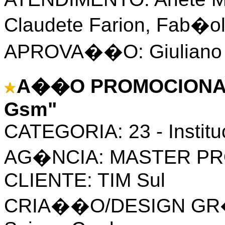
Claudete Farion, Fab�o
APROVA��O: Giuliano D
A��O PROMOCIONAL 
Gsm"
CATEGORIA: 23 - Institu
AG�NCIA: MASTER P
CLIENTE: TIM Sul
CRIA��O/DESIGN GR�F