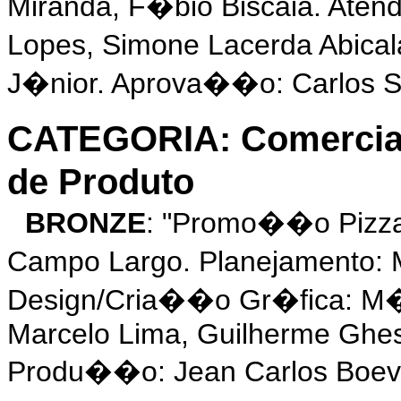
Miranda, F�bio Biscaia. Aten
Lopes, Simone Lacerda Abica
J�nior. Aprova��o: Carlos Sei
CATEGORIA: Comercia
de Produto
BRONZE
: "Promo��o Pizza
Campo Largo. Planejamento: 
Design/Cria��o Gr�fica: M�
Marcelo Lima, Guilherme Ghes
Produ��o: Jean Carlos Boevi