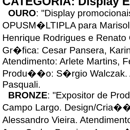
CATEGORIA: Display Ex
OURO
: "Display promocionais
OPUSM�LTIPLA para Marisol 
Henrique Rodrigues e Renato
Gr�fica: Cesar Pansera, Kari
Atendimento: Arlete Martins, F
Produ��o: S�rgio Walczak. A
Pasquali.
BRONZE
: "Expositor de Pr
Campo Largo. Design/Cria��
Alessandro Vieira. Atendime