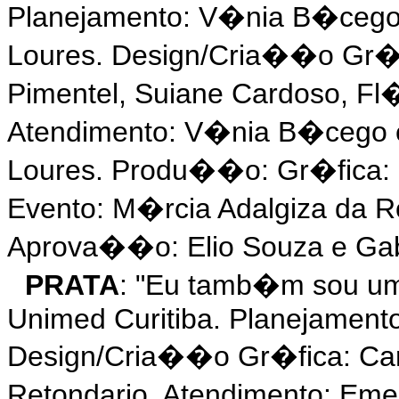
Planejamento: V�nia B�cego
Loures. Design/Cria��o Gr�f
Pimentel, Suiane Cardoso, Fl�
Atendimento: V�nia B�cego 
Loures. Produ��o: Gr�fica:
Evento: M�rcia Adalgiza da R
Aprova��o: Elio Souza e Gab
PRATA
: "Eu tamb�m sou um
Unimed Curitiba. Planejament
Design/Cria��o Gr�fica: Car
Retondario. Atendimento: Em