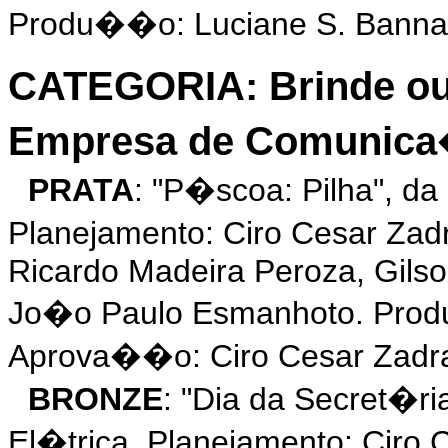
Produ��o: Luciane S. Banna
CATEGORIA: Brinde ou
Empresa de Comunic
PRATA
: "P�scoa: Pilha", d
Planejamento: Ciro Cesar Za
Ricardo Madeira Peroza, Gilso
Jo�o Paulo Esmanhoto. Prod
Aprova��o: Ciro Cesar Zadr
BRONZE
: "Dia da Secret�r
El�trica. Planejamento: Ciro