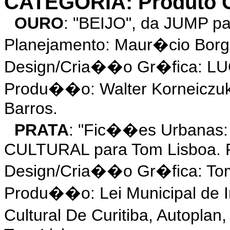
CATEGORIA: Produto Cu
OURO
: "BEIJO", da JUMP p
Planejamento: Maur�cio Borge
Design/Cria��o Gr�fica: LUCAS
Produ��o: Walter Korneiczuk
Barros.
PRATA
: "Fic��es Urbanas:
CULTURAL para Tom Lisboa. P
Design/Cria��o Gr�fica: Tom
Produ��o: Lei Municipal de 
Cultural De Curitiba, Autoplan