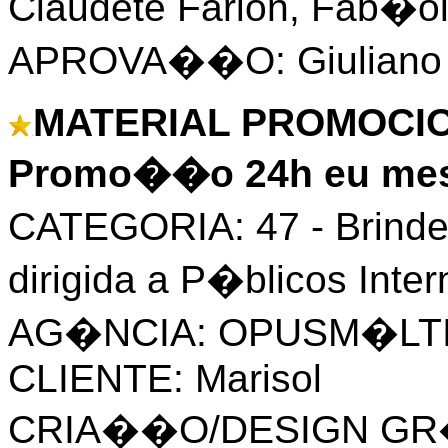
Claudete Farion, Fab�o
APROVA��O: Giuliano Do
MATERIAL PROMOCION
Promo��o 24h eu mes
CATEGORIA: 47 - Brind
dirigida a P�blicos Inte
AG�NCIA: OPUSM�LT
CLIENTE: Marisol
CRIA��O/DESIGN GR�F