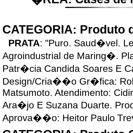
CATEGORIA: Produto 
PRATA
: "Puro. Saud�vel. L
Agroindustrial de Maring�. P
Patr�cia Candida Soares E Ca
Design/Cria��o Gr�fica: Rob
Matsumoto. Atendimento: Cidi
Ara�jo E Suzana Duarte. Prod
Aprova��o: Heitor Paulo Trev