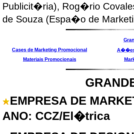
Publicit�ria), Rog�rio Covalesk
de Souza (Espa�o de Marketi
Gra
Cases de Marketing Promocional
A��es
Materiais Promocionais
Mark
GRAND
EMPRESA DE MARKE
ANO: CCZ/El�trica