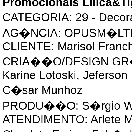
Promocionais Lilica&Ti
CATEGORIA: 29 - Decora
AG�NCIA: OPUSM�LT
CLIENTE: Marisol Franch
CRIA��O/DESIGN GR�F
Karine Lotoski, Jeferson
C�sar Munhoz
PRODU��O: S�rgio W
ATENDIMENTO: Arlete Ma