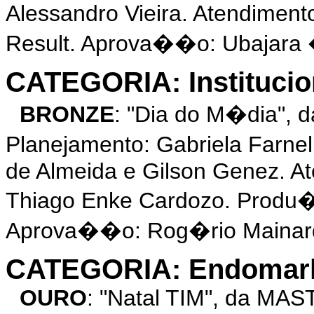
Alessandro Vieira. Atendimen
Result. Aprova��o: Ubajara �
CATEGORIA: Institucio
BRONZE
: "Dia do M�dia",
Planejamento: Gabriela Farne
de Almeida e Gilson Genez. A
Thiago Enke Cardozo. Produ�
Aprova��o: Rog�rio Mainard
CATEGORIA: Endomarke
OURO
: "Natal TIM", da MA