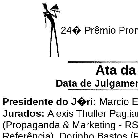
24� Prêmio Prom
Ata da
Data de Julgamen
Presidente do J�ri:
Marcio Eh
Jurados:
Alexis Thuller Pagl
(Propaganda & Marketing - RS)
Referência), Dorinho Bastos (