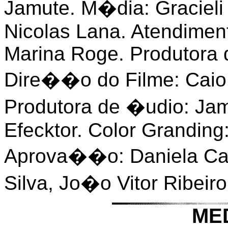
Jamute. M�dia: Gracieli B
Nicolas Lana. Atendiment
Marina Roge. Produtora 
Dire��o do Filme: Caio 
Produtora de �udio: J
Efecktor. Color Granding
Aprova��o: Daniela Cac
Silva, Jo�o Vitor Ribeiro,
ME