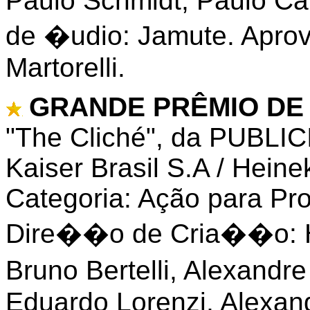
Paulo Schmidt, Paulo Ca
de �udio: Jamute. Apr
Martorelli.
GRANDE PRÊMIO DE
"The Cliché", da PUBLIC
Kaiser Brasil S.A / Heine
Categoria: Ação para P
Dire��o de Cria��o: H
Bruno Bertelli, Alexandr
Eduardo Lorenzi, Alexand