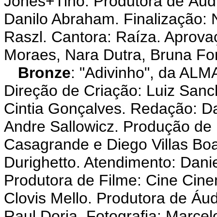
Jones+Tino. Produtora de Áudio
Danilo Abraham. Finalização: N
Raszl. Cantora: Raíza. Aprova
Moraes, Nara Dutra, Bruna For
Bronze
: "Adivinho", da AL
Direção de Criação: Luiz Sanc
Cintia Gonçalves. Redação: Da
Andre Sallowicz. Produção de 
Casagrande e Diego Villas Boa
Durighetto. Atendimento: Danie
Produtora de Filme: Cine Cine
Clovis Mello. Produtora de Áudi
Raul Doria. Fotografia: Marcel