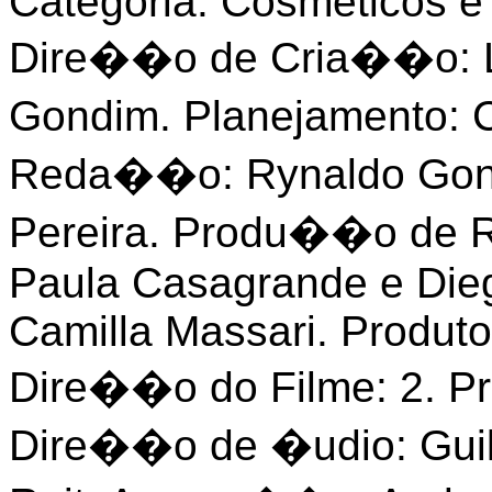
Categoria: Cosméticos e
Dire��o de Cria��o: L
Gondim. Planejamento: 
Reda��o: Rynaldo Gond
Pereira. Produ��o de R
Paula Casagrande e Dieg
Camilla Massari. Produto
Dire��o do Filme: 2. Pr
Dire��o de �udio: Guil