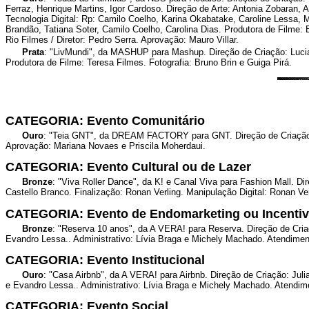
Ferraz, Henrique Martins, Igor Cardoso. Direção de Arte: Antonia Zobaran
Tecnologia Digital: Rp: Camilo Coelho, Karina Okabatake, Caroline Lessa, 
Brandão, Tatiana Soter, Camilo Coelho, Carolina Dias. Produtora de Filme:
Rio Filmes / Diretor: Pedro Serra. Aprovação: Mauro Villar.
Prata
: "LivMundi", da MASHUP para Mashup. Direção de Criação: Lucian
Produtora de Filme: Teresa Filmes. Fotografia: Bruno Brin e Guiga Pirá.
CATEGORIA: Evento Comunitário
Ouro
: "Teia GNT", da DREAM FACTORY para GNT. Direção de Criação: R
Aprovação: Mariana Novaes e Priscila Moherdaui.
CATEGORIA: Evento Cultural ou de Lazer
Bronze
: "Viva Roller Dance", da K! e Canal Viva para Fashion Mall. D
Castello Branco. Finalização: Ronan Verling. Manipulação Digital: Ronan 
CATEGORIA: Evento de Endomarketing ou Incenti
Bronze
: "Reserva 10 anos", da A VERA! para Reserva. Direção de Cri
Evandro Lessa.. Administrativo: Lívia Braga e Michely Machado. Atendime
CATEGORIA: Evento Institucional
Ouro
: "Casa Airbnb", da A VERA! para Airbnb. Direção de Criação: Ju
e Evandro Lessa.. Administrativo: Lívia Braga e Michely Machado. Atendime
CATEGORIA: Evento Social