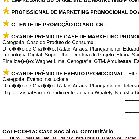
EMPRESÁRIO OU DIRIGENTE DE MARKETING PROMOCI
PROFISSIONAL DE MARKETING PROMOCIONAL DO ANO:
CLIENTE DE PROMOÇÃO DO ANO: GNT
GRANDE PRÊMIO DE CASE DE MARKETING PROMO
Categoria: Case de Produto de Consumo
Dire��o de Cria��o: Rafael Arraes. Planejamento: Eduar
Tecnologia Digital: Super Uber. Diretora do Projeto: Eliana 
Finaliza��o: Wagner Lima. Cenografia: GTM. Arquitetura: E
GRANDE PRÊMIO DE EVENTO PROMOCIONAL:
"Elle
Categoria: Evento Institucional
Dire��o de Cria��o: Rafael Arraes. Planejamento: Jeferso
Digital: VisualFarm. Atendimento: Juliana Whately, Natasha
CATEGORIA: Case Social ou Comunitário
Ouro
: "Todas as Famílias", da NBS para Houaiss. Direção de Criação: 