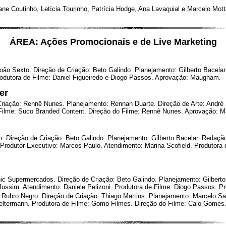
e Coutinho, Letícia Tourinho, Patrícia Hodge, Ana Lavaquial e Marcelo Mott
ÁREA: Ações Promocionais e de Live Marketing
Sexto. Direção de Criação: Beto Galindo. Planejamento: Gilberto Bacelar. R
odutora de Filme: Daniel Figueiredo e Diogo Passos. Aprovação: Maugham.
er
riação: Rennê Nunes. Planejamento: Rennan Duarte. Direção de Arte: André Ig
e Filme: Suco Branded Content. Direção do Filme: Rennê Nunes. Aprovação: Ma
Direção de Criação: Beto Galindo. Planejamento: Gilberto Bacelar. Redação:
Produtor Executivo: Marcos Paulo. Atendimento: Marina Scofield. Produtora 
Supermercados. Direção de Criação: Beto Galindo. Planejamento: Gilberto B
Jussim. Atendimento: Daniele Pelizoni. Produtora de Filme: Diogo Passos. P
bro Negro. Direção de Criação: Thiago Martins. Planejamento: Marcelo San
eltermann. Produtora de Filme: Gomo Filmes. Direção do Filme: Caio Gomes