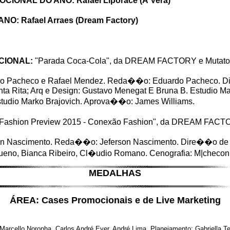
ONAL DO ANO: Rafael Liporace (À Vera)
 Rafael Arraes (Dream Factory)
CIONAL:
"Parada Coca-Cola", da DREAM FACTORY e Mutato /
do Pacheco e Rafael Mendez. Reda��o: Eduardo Pacheco. D
Santa Rita; Arq e Design: Gustavo Menegat E Bruna B. Estudio M
studio Marko Brajovich. Aprova��o: James Williams.
 Fashion Preview 2015 - Conexão Fashion", da DREAM FACTORY 
n Nascimento. Reda��o: Jeferson Nascimento. Dire��o de Ar
 Bueno, Bianca Ribeiro, Cl�udio Romano. Cenografia: M|checon
MEDALHAS
ÁREA: Cases Promocionais e de Live Marketing
Marcello Noronha, Carlos André Eyer, André Lima. Planejamento: Gabriella Te