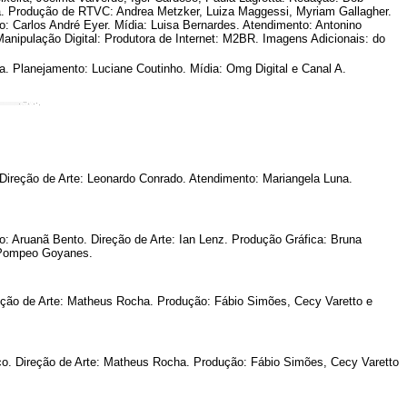
aça. Produção de RTVC: Andrea Metzker, Luiza Maggessi, Myriam Gallagher.
o: Carlos André Eyer. Mídia: Luisa Bernardes. Atendimento: Antonino
anipulação Digital: Produtora de Internet: M2BR. Imagens Adicionais: do
a. Planejamento: Luciane Coutinho. Mídia: Omg Digital e Canal A.
ireção de Arte: Leonardo Conrado. Atendimento: Mariangela Luna.
o: Aruanã Bento. Direção de Arte: Ian Lenz. Produção Gráfica: Bruna
a Pompeo Goyanes.
eção de Arte: Matheus Rocha. Produção: Fábio Simões, Cecy Varetto e
nco. Direção de Arte: Matheus Rocha. Produção: Fábio Simões, Cecy Varetto