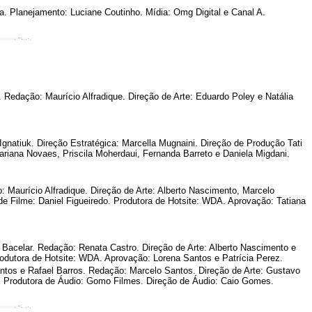
a. Planejamento: Luciane Coutinho. Mídia: Omg Digital e Canal A.
edação: Maurício Alfradique. Direção de Arte: Eduardo Poley e Natália
natiuk. Direção Estratégica: Marcella Mugnaini. Direção de Produção Tati
riana Novaes, Priscila Moherdaui, Fernanda Barreto e Daniela Migdani.
 Maurício Alfradique. Direção de Arte: Alberto Nascimento, Marcelo
de Filme: Daniel Figueiredo. Produtora de Hotsite: WDA. Aprovação: Tatiana
acelar. Redação: Renata Castro. Direção de Arte: Alberto Nascimento e
rodutora de Hotsite: WDA. Aprovação: Lorena Santos e Patrícia Perez.
tos e Rafael Barros. Redação: Marcelo Santos. Direção de Arte: Gustavo
. Produtora de Áudio: Gomo Filmes. Direção de Áudio: Caio Gomes.