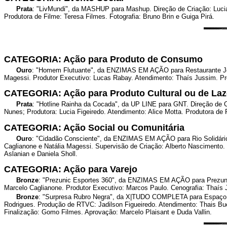
Prata
: "LivMundi", da MASHUP para Mashup. Direção de Criação: Lucian
Produtora de Filme: Teresa Filmes. Fotografia: Bruno Brin e Guiga Pirá.
CATEGORIA: Ação para Produto de Consumo
Ouro
: "Homem Flutuante", da ENZIMAS EM AÇÃO para Restaurante João 
Magessi. Produtor Executivo: Lucas Rabay. Atendimento: Thaís Jussim. Pr
CATEGORIA: Ação para Produto Cultural ou de Laz
Prata
: "Hotline Rainha da Cocada", da UP LINE para GNT. Direção de C
Nunes; Produtora: Lucia Figeiredo. Atendimento: Alice Motta. Produtora d
CATEGORIA: Ação Social ou Comunitária
Ouro
: "Cidadão Consciente", da ENZIMAS EM AÇÃO para Rio Solidário. 
Caglianone e Natália Magessi. Supervisão de Criação: Alberto Nascimento. 
Aslanian e Daniela Sholl.
CATEGORIA: Ação para Varejo
Bronze
: "Prezunic Esportes 360", da ENZIMAS EM AÇÃO para Prezunic 
Marcelo Caglianone. Produtor Executivo: Marcos Paulo. Cenografia: Thaís 
Bronze
: "Surpresa Rubro Negra", da X|TUDO COMPLETA para Espaço Ru
Rodrigues. Produção de RTVC: Jadilson Figueiredo. Atendimento: Thais Bu
Finalização: Gomo Filmes. Aprovação: Marcelo Plaisant e Duda Vallin.