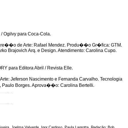
 Ogilvy para Coca-Cola.
ire��o de Arte: Rafael Mendez. Produ��o Gr�fica: GTM.
arko Brajovich Arq. e Design. Atendimento: Carolina Cupo.
para Editora Abril / Revista Elle.
te: Jeferson Nascimento e Fernanda Carvalho. Tecnologia
, Paulo Borges. Aprova��o: Carolina Bertelli.
ixeira, Joelma Valverde, Igor Cardoso, Paula Lagrotta. Redação: Bob