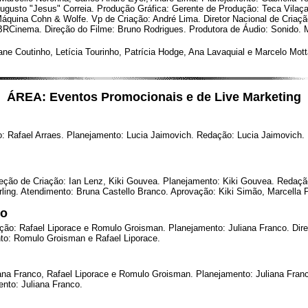
, Augusto "Jesus" Correia. Produção Gráfica: Gerente de Produção: Teca Vil
Máquina Cohn & Wolfe. Vp de Criação: André Lima. Diretor Nacional de Criaçã
 BRCinema. Direção do Filme: Bruno Rodrigues. Produtora de Áudio: Sonido. M
e Coutinho, Letícia Tourinho, Patrícia Hodge, Ana Lavaquial e Marcelo Mott
ÁREA: Eventos Promocionais e de Live Marketing
afael Arraes. Planejamento: Lucia Jaimovich. Redação: Lucia Jaimovich. D
ireção de Criação: Ian Lenz, Kiki Gouvea. Planejamento: Kiki Gouvea. Redaçã
Verling. Atendimento: Bruna Castello Branco. Aprovação: Kiki Simão, Marcell
vo
ação: Rafael Liporace e Romulo Groisman. Planejamento: Juliana Franco. Dir
nto: Romulo Groisman e Rafael Liporace.
liana Franco, Rafael Liporace e Romulo Groisman. Planejamento: Juliana Fra
nto: Juliana Franco.