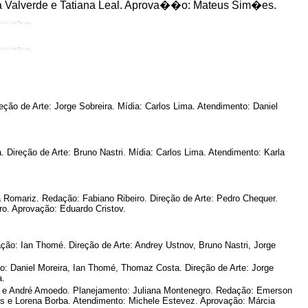
rta Valverde e Tatiana Leal. Aprova��o: Mateus Sim�es.
ão de Arte: Jorge Sobreira. Mídia: Carlos Lima. Atendimento: Daniel
ireção de Arte: Bruno Nastri. Mídia: Carlos Lima. Atendimento: Karla
Romariz. Redação: Fabiano Ribeiro. Direção de Arte: Pedro Chequer.
ro. Aprovação: Eduardo Cristov.
ção: Ian Thomé. Direção de Arte: Andrey Ustnov, Bruno Nastri, Jorge
o: Daniel Moreira, Ian Thomé, Thomaz Costa. Direção de Arte: Jorge
a.
ro e André Amoedo. Planejamento: Juliana Montenegro. Redação: Emerson
mos e Lorena Borba. Atendimento: Michele Estevez. Aprovação: Márcia