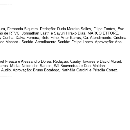
ra, Fernanda Siqueira. Redação: Duda Moreira Salles, Filipe Fontes, Eve
dução de RTVC: Johnathan Lastri e Sayuri Hirako Dias, MARCO ETTORE.
 Cunha, Dalva Ferreira, Beto Filho, Artur Barros, Ca. Atendimento: Cristina
rdo Massot - Sonido. Atendimento Sonido: Felipe Lopes. Aprovação: Ana
fael Freaza e Alessandro Dórea. Redação: Cauby Tavares e David Murad.
arros. Mídia: Neide dos Santos, Wil Boaventura e Dani Maldani.
udio. Aprovação: Bruno Botafogo, Nathália Gardini e Priscila Cortez.