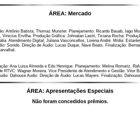
ÁREA: Mercado
o: Antônio Batista, Thomaz Munster. Planejamento: Ricardo Bauab, Iago Mou
, Vinicius Ervilha. Produção Gráfica: Johnatan Lastri, Ticiana Rocha. Pro
ália. Atendimento Digital: Juliana Vasconcellos, Lorena André. Mídia: Estanley
io: Sonido. Direção de Áudio: Lucas Duque, Nave Beats. Finalização: Berna
arvalhal.
iação: Ana Luisa Almeida e Edu Henrique. Planejamento: Melina Romariz, Ra
 de RTVC: Wagner Moreira. Vice Presidente de Atendimento e Gestão: Vitor B
io: Dahouse Audio. Direção de Áudio: Lucas Mayers. Finalização: Dahouse A
ÁREA: Apresentações Especiais
Não foram concedidos prêmios.