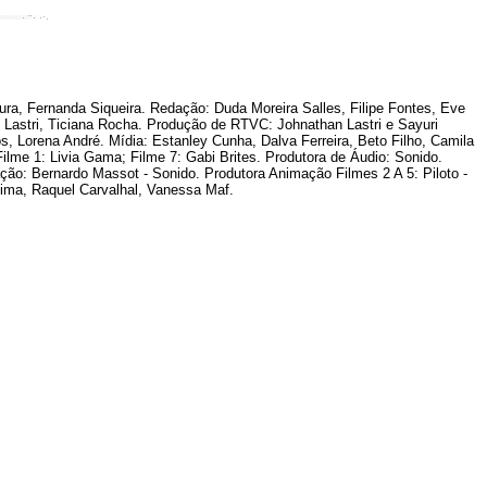
ra, Fernanda Siqueira. Redação: Duda Moreira Salles, Filipe Fontes, Eve
n Lastri, Ticiana Rocha. Produção de RTVC: Johnathan Lastri e Sayuri
s, Lorena André. Mídia: Estanley Cunha, Dalva Ferreira, Beto Filho, Camila
lme 1: Livia Gama; Filme 7: Gabi Brites. Produtora de Áudio: Sonido.
ação: Bernardo Massot - Sonido. Produtora Animação Filmes 2 A 5: Piloto -
Lima, Raquel Carvalhal, Vanessa Maf.