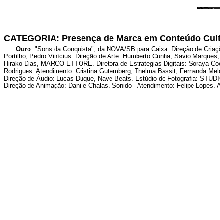
CATEGORIA: Presença de Marca em Conteúdo Cult
Ouro
: "Sons da Conquista", da NOVA/SB para Caixa. Direção de Criaçã
Portilho, Pedro Vinícius. Direção de Arte: Humberto Cunha, Savio Marques,
Hirako Dias, MARCO ETTORE. Diretora de Estrategias Digitais: Soraya Coelho
Rodrigues. Atendimento: Cristina Gutemberg, Thelma Bassit, Fernanda Melo,
Direção de Áudio: Lucas Duque, Nave Beats. Estúdio de Fotografia: STUDIO 
Direção de Animação: Dani e Chalas. Sonido - Atendimento: Felipe Lopes. A