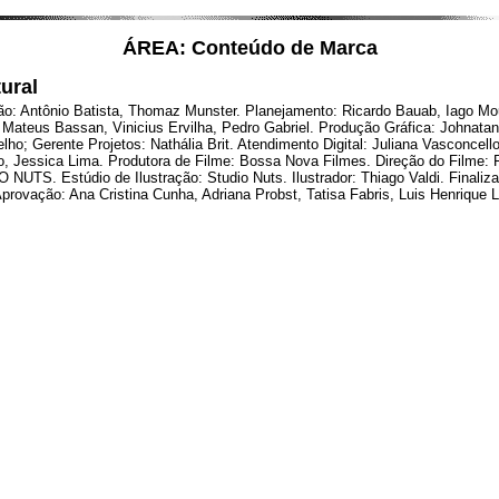
ÁREA: Conteúdo de Marca
ural
o: Antônio Batista, Thomaz Munster. Planejamento: Ricardo Bauab, Iago Mou
 Mateus Bassan, Vinicius Ervilha, Pedro Gabriel. Produção Gráfica: Johnata
; Gerente Projetos: Nathália Brit. Atendimento Digital: Juliana Vasconcello
 Jessica Lima. Produtora de Filme: Bossa Nova Filmes. Direção do Filme: Fi
NUTS. Estúdio de Ilustração: Studio Nuts. Ilustrador: Thiago Valdi. Finaliz
provação: Ana Cristina Cunha, Adriana Probst, Tatisa Fabris, Luis Henrique 