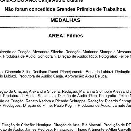
AS DO ANO: Canja Audio Culture
Não foram concedidos Grandes Prêmios de Trabalhos.
MEDALHAS
ÁREA: Filmes
reção de Criação: Alexandre Silveira. Redação: Marianna Slompo e Alessandro
. Produtora de Áudio: Sonicbrain. Direção de Áudio: Rico. Fotografia: Felip
: Giancarlo Zilli e Denilson Pucci. Planejamento: Eduardo Lubiazi. Redação: 
do Lubiazi. Produtora de Áudio: Canja. Aprovação: Axeu Beluca.
ção de Criação: Alexandre Silveira. Redação: Marianna Slompo e Alessandro V
. Produtora de Áudio: Sonicbrain. Direção de Áudio: Rico. Fotografia: Felip
ão de Criação: Renato Kadota e Ricardo Schrappe. Redação: Ricardo Schrapp
x Produções. Direção do Filme: Paulo Koglin. Produtora de Áudio: Jamute Áu
 Direção de Criação: Henrique. Direção de Arte: Bia Maestri. Produção de RT
eção de Áudio: James Pedroso. Finalização: Thiago Artimonte e Allan Carvalh