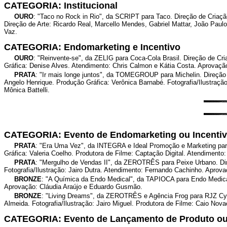
CATEGORIA: Institucional
OURO
: "Taco no Rock in Rio", da SCRIPT para Taco. Direção de Criaçã
Direção de Arte: Ricardo Real, Marcello Mendes, Gabriel Mattar, João Paul
Vaz.
CATEGORIA: Endomarketing e Incentivo
OURO
: "Reinvente-se", da ZELIG para Coca-Cola Brasil. Direção de Cr
Gráfica: Denise Alves. Atendimento: Chris Calmon e Kátia Costa. Aprovaçã
PRATA
: "Ir mais longe juntos", da TOMEGROUP para Michelin. Direção 
Angelo Henrique. Produção Gráfica: Verônica Barnabé. Fotografia/Ilustração
Mônica Battelli.
CATEGORIA: Evento de Endomarketing ou Incenti
PRATA
: "Era Uma Vez", da INTEGRA e Ideal Promoção e Marketing para
Gráfica: Valeria Coelho. Produtora de Filme: Captação Digital. Atendimento
PRATA
: "Mergulho de Vendas II", da ZEROTRÊS para Peixe Urbano. Dire
Fotografia/Ilustração: Jairo Dutra. Atendimento: Fernando Cachinho. Aprov
BRONZE
: "A Química da Endo Medical", da TAPIOCA para Endo Medical.
Aprovação: Cláudia Araújo e Eduardo Gusmão.
BRONZE
: "Living Dreams", da ZEROTRÊS e Agência Frog para RJZ Cyrel
Almeida. Fotografia/Ilustração: Jairo Miguel. Produtora de Filme: Caio No
CATEGORIA: Evento de Lançamento de Produto ou