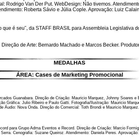
l: Rodrigo Van Der Put. WebDesign: Não tivemos. Atendimento (
ndimento: Roberta Sávio e Júlia Cople. Aprovação: Luiz Calain
 que é seu", da STAFF BRASIL para Assembleia Legislativa do
. Direção de Arte: Bernardo Machado e Marcos Becker. Produt
MEDALHAS
ÁREA: Cases de Marketing Promocional
cados Guanabara. Direção de Criação: Mauricio Marquez, Johnny Soares e B
o Gráfica: Julio Ribeiro e Paulo Gatti. Fotografia/Ilustração: Mauricio Ma
de Áudio: Nova Onda. Direção do Comercial: Toth Brondi e Mauricio Marquez.
d para Grupo Adma Eventos e Record. Direção de Criação: Marcio Formiga.
 Serra. Cenografia: Suzane Queiroz. Atendimento: Daniela Peres. Aprovaçã