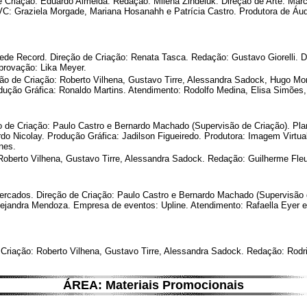
e Criação: Eduardo Almeida. Redação: Milena Zindeluk. Direção de Arte: Marce
C: Graziela Morgade, Mariana Hosanahh e Patrícia Castro. Produtora de Áudi
 Record. Direção de Criação: Renata Tasca. Redação: Gustavo Giorelli. Di
provação: Lika Meyer.
ão de Criação: Roberto Vilhena, Gustavo Tirre, Alessandra Sadock, Hugo Mon
ção Gráfica: Ronaldo Martins. Atendimento: Rodolfo Medina, Elisa Simões, 
ão de Criação: Paulo Castro e Bernardo Machado (Supervisão de Criação). Pl
o Nicolay. Produção Gráfica: Jadilson Figueiredo. Produtora: Imagem Virtual
nes.
oberto Vilhena, Gustavo Tirre, Alessandra Sadock. Redação: Guilherme Fleur
cados. Direção de Criação: Paulo Castro e Bernardo Machado (Supervisão de
ejandra Mendoza. Empresa de eventos: Upline. Atendimento: Rafaella Eyer e
riação: Roberto Vilhena, Gustavo Tirre, Alessandra Sadock. Redação: Rodr
ÁREA: Materiais Promocionais