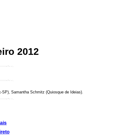
iro 2012
k-SP), Samantha Schmitz (Quiosque de Ideias).
ais
ireto