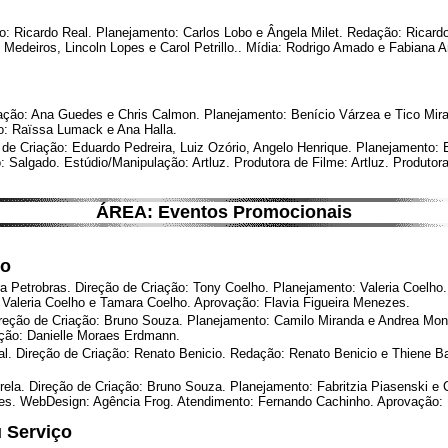
o: Ricardo Real. Planejamento: Carlos Lobo e Ângela Milet. Redação: Ricardo
o Medeiros, Lincoln Lopes e Carol Petrillo.. Mídia: Rodrigo Amado e Fabian
iação: Ana Guedes e Chris Calmon. Planejamento: Benício Várzea e Tico Mir
o: Raïssa Lumack e Ana Halla.
de Criação: Eduardo Pedreira, Luiz Ozório, Angelo Henrique. Planejamento: 
: Salgado. Estúdio/Manipulação: Artluz. Produtora de Filme: Artluz. Produto
ÁREA: Eventos Promocionais
vo
 Petrobras. Direção de Criação: Tony Coelho. Planejamento: Valeria Coelho.
: Valeria Coelho e Tamara Coelho. Aprovação: Flavia Figueira Menezes.
ção de Criação: Bruno Souza. Planejamento: Camilo Miranda e Andrea Montei
ação: Danielle Moraes Erdmann.
 Direção de Criação: Renato Benicio. Redação: Renato Benicio e Thiene Bar
a. Direção de Criação: Bruno Souza. Planejamento: Fabritzia Piasenski e C
vaes. WebDesign: Agência Frog. Atendimento: Fernando Cachinho. Aprovação: F
 Serviço