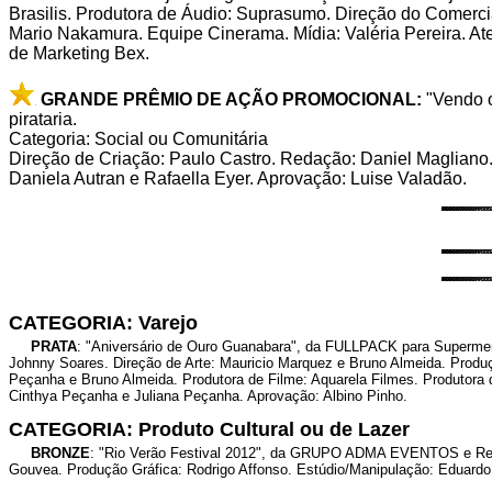
Brasilis. Produtora de Áudio: Suprasumo. Direção do Comercia
Mario Nakamura. Equipe Cinerama. Mídia: Valéria Pereira. Ate
de Marketing Bex.
GRANDE PRÊMIO DE AÇÃO PROMOCIONAL:
"Vendo o
pirataria.
Categoria: Social ou Comunitária
Direção de Criação: Paulo Castro. Redação: Daniel Magliano
Daniela Autran e Rafaella Eyer. Aprovação: Luise Valadão.
CATEGORIA: Varejo
PRATA
: "Aniversário de Ouro Guanabara", da FULLPACK para Supermer
Johnny Soares. Direção de Arte: Mauricio Marquez e Bruno Almeida. Produçã
Peçanha e Bruno Almeida. Produtora de Filme: Aquarela Filmes. Produtora 
Cinthya Peçanha e Juliana Peçanha. Aprovação: Albino Pinho.
CATEGORIA: Produto Cultural ou de Lazer
BRONZE
: "Rio Verão Festival 2012", da GRUPO ADMA EVENTOS e Recor
Gouvea. Produção Gráfica: Rodrigo Affonso. Estúdio/Manipulação: Eduardo