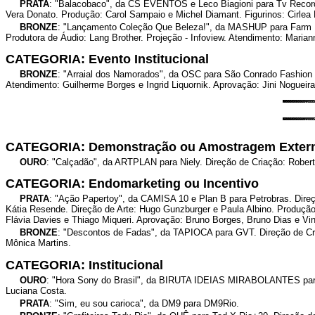
PRATA
: "Balacobaco", da CS EVENTOS e Leco Biagioni para Tv Record R
Vera Donato. Produção: Carol Sampaio e Michel Diamant. Figurinos: Cirle
BRONZE
: "Lançamento Coleção Que Beleza!", da MASHUP para Farm Rio.
Produtora de Áudio: Lang Brother. Projeção - Infoview. Atendimento: Maria
CATEGORIA: Evento Institucional
BRONZE
: "Arraial dos Namorados", da OSC para São Conrado Fashion Ma
Atendimento: Guilherme Borges e Ingrid Liquornik. Aprovação: Jini Nogueira
CATEGORIA: Demonstração ou Amostragem Exter
OURO
: "Calçadão", da ARTPLAN para Niely. Direção de Criação: Robert
CATEGORIA: Endomarketing ou Incentivo
PRATA
: "Ação Papertoy", da CAMISA 10 e Plan B para Petrobras. Direçã
Kátia Resende. Direção de Arte: Hugo Gunzburger e Paula Albino. Produção 
Flávia Davies e Thiago Miqueri. Aprovação: Bruno Borges, Bruno Dias e Vini
BRONZE
: "Descontos de Fadas", da TAPIOCA para GVT. Direção de Cri
Mônica Martins.
CATEGORIA: Institucional
OURO
: "Hora Sony do Brasil", da BIRUTA IDEIAS MIRABOLANTES para S
Luciana Costa.
PRATA
: "Sim, eu sou carioca", da DM9 para DM9Rio.