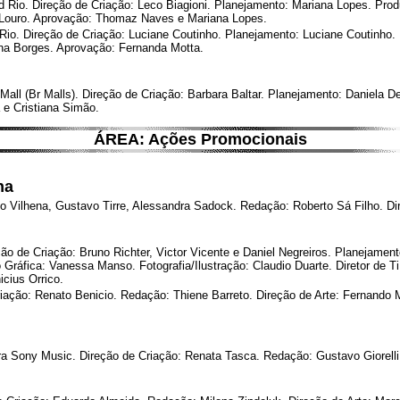
io. Direção de Criação: Leco Biagioni. Planejamento: Mariana Lopes. Produç
a Louro. Aprovação: Thomaz Naves e Mariana Lopes.
 Direção de Criação: Luciane Coutinho. Planejamento: Luciane Coutinho. Fot
nna Borges. Aprovação: Fernanda Motta.
ll (Br Malls). Direção de Criação: Barbara Baltar. Planejamento: Daniela De
 e Cristiana Simão.
ÁREA: Ações Promocionais
na
o Vilhena, Gustavo Tirre, Alessandra Sadock. Redação: Roberto Sá Filho. Dir
o de Criação: Bruno Richter, Victor Vicente e Daniel Negreiros. Planejamento
Gráfica: Vanessa Manso. Fotografia/Ilustração: Claudio Duarte. Diretor de T
cius Orrico.
ação: Renato Benicio. Redação: Thiene Barreto. Direção de Arte: Fernando
ony Music. Direção de Criação: Renata Tasca. Redação: Gustavo Giorelli. 