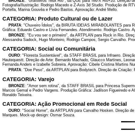
BRONZE
: "Grafiteiros Tedx Rio", da QUÊ para Ted-X Rio+20. Direção d
Fotografia/Ilustração: Rodrigo Macedo e Z-Axis 3d Studio. Produção de RTV
Portella, Marina Gouvêa e Pedro Bastos. Aprovação: André Mello.
CATEGORIA: Produto Cultural ou de Lazer
PRATA
: "Chuveiro Ídolos", da BIRUTA IDEIAS MIRABOLANTES para Rede
Gráfica: Eduardo Castro e Lívia Fernandes. Atendimento: Rodrigo Castro. A
BRONZE
: "Eu vou ser o primeiro", da ARTPLAN para Rock in Rio. Direç
Alessandra Sadock, Hugo Monteiro, Rodrigo Campos, Sergio Carvalho. Produ
CATEGORIA: Social ou Comunitária
OURO
: "Floresta Sustentável", da STAFF BRASIL para Infraero. Direç
Hautequestt. Direção de Arte: Bernardo Machado, Glaucco Martines, Leonard
Fernanda Anders e Izabelle Sobreira. Aprovação: Cibele Cristina Martins Nu
PRATA
: "Doe Peso", da ARTPLAN para Bodytech. Direção de Criação: R
CATEGORIA: Varejo
BRONZE
: "Amor sem rotina", da STAFF BRASIL para Princesa Supermer
Marcos Gemal e Pedro Vargens. Produção Gráfica: Jadilson Figueiredo e Al
Ronaldo Teixeira.
CATEGORIA: Ação Promocional em Rede Social
OURO
: "Social Home", da ARTPLAN para Carvalho Hosken. Direção de C
Marques. Mock-up design: Osmar Souza.