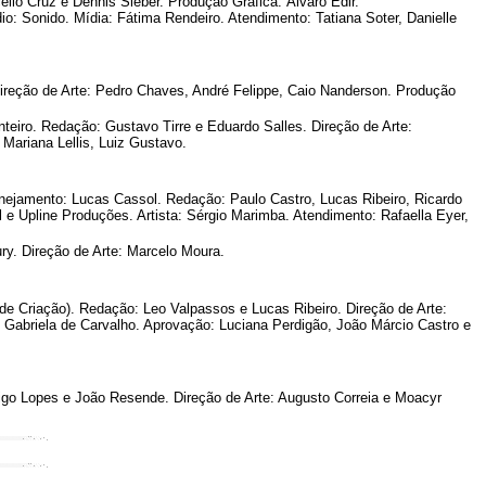
llo Cruz e Dennis Sieber. Produção Gráfica: Álvaro Edir.
o: Sonido. Mídia: Fátima Rendeiro. Atendimento: Tatiana Soter, Danielle
reção de Arte: Pedro Chaves, André Felippe, Caio Nanderson. Produção
teiro. Redação: Gustavo Tirre e Eduardo Salles. Direção de Arte:
Mariana Lellis, Luiz Gustavo.
anejamento: Lucas Cassol. Redação: Paulo Castro, Lucas Ribeiro, Ricardo
 e Upline Produções. Artista: Sérgio Marimba. Atendimento: Rafaella Eyer,
y. Direção de Arte: Marcelo Moura.
 Criação). Redação: Leo Valpassos e Lucas Ribeiro. Direção de Arte:
 Gabriela de Carvalho. Aprovação: Luciana Perdigão, João Márcio Castro e
igo Lopes e João Resende. Direção de Arte: Augusto Correia e Moacyr