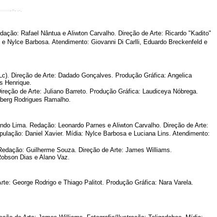
ção: Rafael Nântua e Aliwton Carvalho. Direção de Arte: Ricardo "Kadito"
 e Nylce Barbosa. Atendimento: Giovanni Di Carlli, Eduardo Breckenfeld e
(Lc). Direção de Arte: Dadado Gonçalves. Produção Gráfica: Angelica
s Henrique.
ireção de Arte: Juliano Barreto. Produção Gráfica: Laudiceya Nóbrega.
emberg Rodrigues Ramalho.
do Lima. Redação: Leonardo Parnes e Aliwton Carvalho. Direção de Arte:
ulação: Daniel Xavier. Mídia: Nylce Barbosa e Luciana Lins. Atendimento:
Redação: Guilherme Souza. Direção de Arte: James Williams.
 Robson Dias e Alano Vaz.
rte: George Rodrigo e Thiago Palitot. Produção Gráfica: Nara Varela.