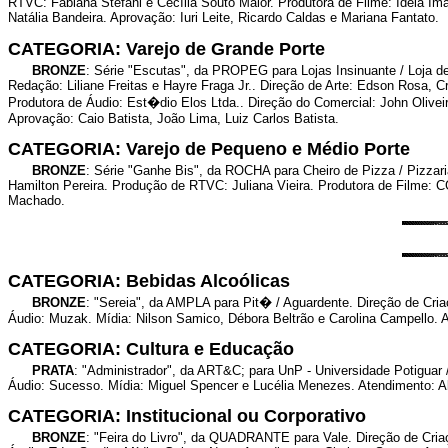
RTVC: Fabiana Stefani e Cecília Souto Maior. Produtora de Filme: Idéia I
Natália Bandeira. Aprovação: Iuri Leite, Ricardo Caldas e Mariana Fantato.
CATEGORIA: Varejo de Grande Porte
BRONZE
: Série "Escutas", da PROPEG para Lojas Insinuante / Loja d
Redação: Liliane Freitas e Hayre Fraga Jr.. Direção de Arte: Edson Rosa, 
Produtora de Áudio: Est�dio Elos Ltda.. Direção do Comercial: John Olivei
Aprovação: Caio Batista, João Lima, Luiz Carlos Batista.
CATEGORIA: Varejo de Pequeno e Médio Porte
BRONZE
: Série "Ganhe Bis", da ROCHA para Cheiro de Pizza / Pizzari
Hamilton Pereira. Produção de RTVC: Juliana Vieira. Produtora de Filme: C
Machado.
CATEGORIA: Bebidas Alcoólicas
BRONZE
: "Sereia", da AMPLA para Pit� / Aguardente. Direção de Cri
Áudio: Muzak. Mídia: Nilson Samico, Débora Beltrão e Carolina Campello. A
CATEGORIA: Cultura e Educação
PRATA
: "Administrador", da ART&C; para UnP - Universidade Potiguar 
Áudio: Sucesso. Mídia: Miguel Spencer e Lucélia Menezes. Atendimento: A
CATEGORIA: Institucional ou Corporativo
BRONZE
: "Feira do Livro", da QUADRANTE para Vale. Direção de Cria