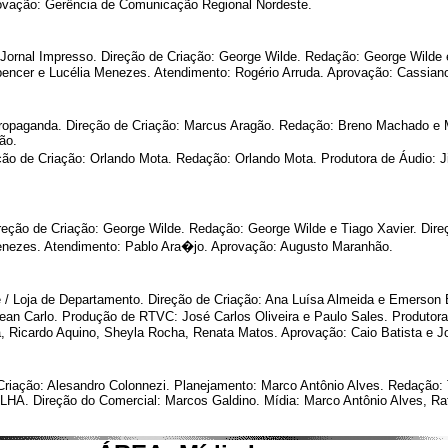
rovação: Gerência de Comunicação Regional Nordeste.
Jornal Impresso. Direção de Criação: George Wilde. Redação: George Wilde e 
Spencer e Lucélia Menezes. Atendimento: Rogério Arruda. Aprovação: Cassian
ropaganda. Direção de Criação: Marcus Aragão. Redação: Breno Machado e M
ão.
reção de Criação: Orlando Mota. Redação: Orlando Mota. Produtora de Áudio: 
reção de Criação: George Wilde. Redação: George Wilde e Tiago Xavier. Direç
Menezes. Atendimento: Pablo Ara�jo. Aprovação: Augusto Maranhão.
/ Loja de Departamento. Direção de Criação: Ana Luísa Almeida e Emerson B
Jean Carlo. Produção de RTVC: José Carlos Oliveira e Paulo Sales. Produtora
, Ricardo Aquino, Sheyla Rocha, Renata Matos. Aprovação: Caio Batista e J
Criação: Alesandro Colonnezi. Planejamento: Marco Antônio Alves. Redação: 
HA. Direção do Comercial: Marcos Galdino. Mídia: Marco Antônio Alves, Rafa