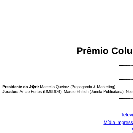
Prêmio Colu
Presidente do J�ri:
Marcello Queiroz (Propaganda & Marketing).
Jurados:
Arício Fortes (DM9DDB), Marcio Ehrlich (Janela Publicitária), Ne
Telev
Mídia Impres