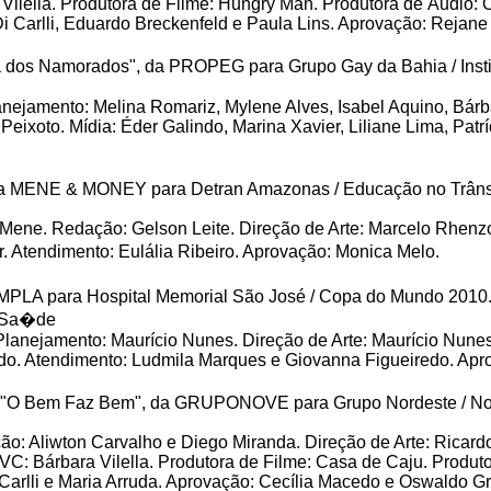
ilella. Produtora de Filme: Hungry Man. Produtora de Áudio: 
Di Carlli, Eduardo Breckenfeld e Paula Lins. Aprovação: Rej
dos Namorados", da PROPEG para Grupo Gay da Bahia / Institu
nejamento: Melina Romariz, Mylene Alves, Isabel Aquino, Bárba
Peixoto. Mídia: Éder Galindo, Marina Xavier, Liliane Lima, Patr
a MENE & MONEY para Detran Amazonas / Educação no Trânsi
o Mene. Redação: Gelson Leite. Direção de Arte: Marcelo Rhenz
 Atendimento: Eulália Ribeiro. Aprovação: Monica Melo.
MPLA para Hospital Memorial São José / Copa do Mundo 2010
e Sa�de
Planejamento: Maurício Nunes. Direção de Arte: Maurício Nun
do. Atendimento: Ludmila Marques e Giovanna Figueiredo. Apr
"O Bem Faz Bem", da GRUPONOVE para Grupo Nordeste / No
o: Aliwton Carvalho e Diego Miranda. Direção de Arte: Ricard
RTVC: Bárbara Vilella. Produtora de Filme: Casa de Caju. Prod
Carlli e Maria Arruda. Aprovação: Cecília Macedo e Oswaldo G