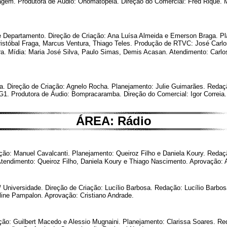
magem. Produtora de Áudio: Onomatopéia. Direção do Comercial: Fred Rique. 
e Departamento. Direção de Criação: Ana Luísa Almeida e Emerson Braga. Pla
Cristóbal Fraga, Marcus Ventura, Thiago Teles. Produção de RTVC: José Carlo
ra. Mídia: Maria José Silva, Paulo Simas, Demis Acasan. Atendimento: Carlo
a. Direção de Criação: Agnelo Rocha. Planejamento: Julie Guimarães. Redação
G1. Produtora de Áudio: Bompracaramba. Direção do Comercial: Igor Correia.
ÁREA: Rádio
ação: Manuel Cavalcanti. Planejamento: Queiroz Filho e Daniela Koury. Reda
tendimento: Queiroz Filho, Daniela Koury e Thiago Nascimento. Aprovação: A
/ Universidade. Direção de Criação: Lucílio Barbosa. Redação: Lucílio Barbo
line Pampalon. Aprovação: Cristiano Andrade.
ção: Guilbert Macedo e Alessio Mugnaini. Planejamento: Clarissa Soares. Re