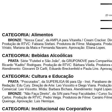
(O co
CATEGORIA: Alimentos
BRONZE
: "Nossa Casa", da AMPLA para Vitarella / Cream Cracker. Dir
Produção de RTVC: Fabiana Stefani. Produtora de Filme: Malagueta. Produt
Viriato, Mariana da Mata e Fernanda Navarro. Aprovação: Eliana Lopes.
CATEGORIA: Bebidas Alcoólicas
PRATA
: Série "Futebol e São João", da GRUPONOVE para Companhia M�
Ricardo "Kadito" Rodrigues. Produção de RTVC: Bárbara Vilella. Produtora 
Atendimento: Giovanni Di Carlli, Eduardo Breckenfeld e Paula Lins. Aprova
CATEGORIA: Cultura e Educação
PRATA
: "Procurados", da SUPERLIGA 66 para I2p - Inst. Paraibano de
Redação: Edu Cury. Direção de Arte: Leo Vissotto e Diego Viana. Produção
Comercial: Leo Vissotto. Mídia: Barbara Bichara. Atendimento: Ingrid Lope
BRONZE
: "Não Faça Direito", da SIN para Fesp Faculdades / Curso S
Carlos. Produção de RTVC: Pedro Veiga. Produtora de Filme: Canário Film
Queiroga. Aprovação: Luis Henrique.
CATEGORIA: Institucional ou Corporativo