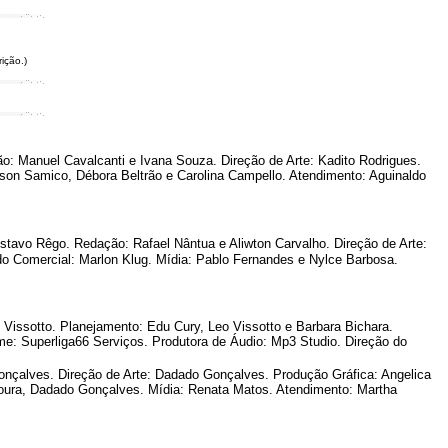
ição.)
ão: Manuel Cavalcanti e Ivana Souza. Direção de Arte: Kadito Rodrigues.
lson Samico, Débora Beltrão e Carolina Campello. Atendimento: Aguinaldo
tavo Rêgo. Redação: Rafael Nântua e Aliwton Carvalho. Direção de Arte:
 do Comercial: Marlon Klug. Mídia: Pablo Fernandes e Nylce Barbosa.
 Vissotto. Planejamento: Edu Cury, Leo Vissotto e Barbara Bichara.
me: Superliga66 Serviços. Produtora de Áudio: Mp3 Studio. Direção do
onçalves. Direção de Arte: Dadado Gonçalves. Produção Gráfica: Angelica
Moura, Dadado Gonçalves. Mídia: Renata Matos. Atendimento: Martha