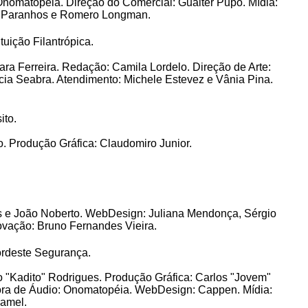
Onomatopéia. Direção do Comercial: Gualter Pupo. Mídia:
ane Paranhos e Romero Longman.
ição Filantrópica.
ra Ferreira. Redação: Camila Lordelo. Direção de Arte:
ícia Seabra. Atendimento: Michele Estevez e Vânia Pina.
to.
o. Produção Gráfica: Claudomiro Junior.
.
es e João Noberto. WebDesign: Juliana Mendonça, Sérgio
ovação: Bruno Fernandes Vieira.
rdeste Segurança.
o "Kadito" Rodrigues. Produção Gráfica: Carlos "Jovem"
utora de Áudio: Onomatopéia. WebDesign: Cappen. Mídia:
ramel.