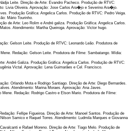
 Nádja Leite. Direção de Arte: Evandro Pacheco. Produção de RTVC:
o: Livia Oliveira. Aprovação: Jose Carlos Ara�jo e Severino Ara�jo.
alves. Produção Gráfica: Angelica Carlos. Produção de RTVC: Pedro Veiga.
ão: Mário Tourinho.
eção de Arte: Leo Rolim e André galiza. Produção Gráfica: Angelica Carlos.
Matos. Atendimento: Martha Queiroga. Aprovação: Victor hugo.
ação: Gelson Leite. Produção de RTVC: Leonardo Leão. Produtora de
 Mene. Redação: Gelson Leite. Produtora de Filme: Sambatango. Mídia:
Arte: André Galiza. Produção Gráfica: Angelica Carlos. Produção de RTVC:
Eugênia Victal. Aprovação: Lena Guimarães e Cel. Francisco.
ação: Orlando Mota e Rodrigo Santiago. Direção de Arte: Diego Bernardes.
alves. Atendimento: Marina Moraes. Aprovação: Ana Javes.
o Mene. Redação: Rodrigo Castro e Elson Mario. Produtora de Filme:
edação: Fellipe Figueiroa. Direção de Arte: Manoel Santos. Produção de
: Nilson Samico e Raquel Torres. Atendimento: Ludmila Marques e Giovanna
Cavalcanti e Rafael Moreno. Direção de Arte: Tiago Melo. Produção de