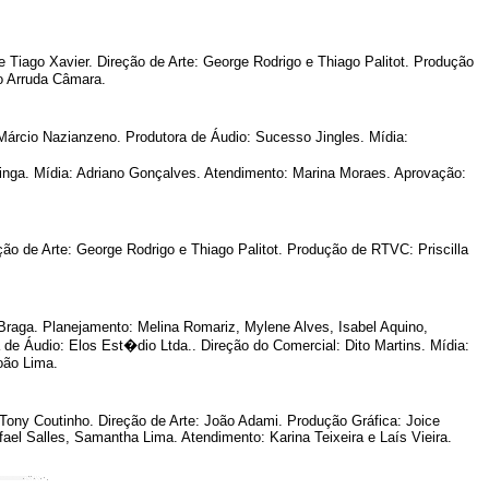
Tiago Xavier. Direção de Arte: George Rodrigo e Thiago Palitot. Produção
o Arruda Câmara.
árcio Nazianzeno. Produtora de Áudio: Sucesso Jingles. Mídia:
Jinga. Mídia: Adriano Gonçalves. Atendimento: Marina Moraes. Aprovação:
ão de Arte: George Rodrigo e Thiago Palitot. Produção de RTVC: Priscilla
raga. Planejamento: Melina Romariz, Mylene Alves, Isabel Aquino,
 de Áudio: Elos Est�dio Ltda.. Direção do Comercial: Dito Martins. Mídia:
oão Lima.
Tony Coutinho. Direção de Arte: João Adami. Produção Gráfica: Joice
el Salles, Samantha Lima. Atendimento: Karina Teixeira e Laís Vieira.