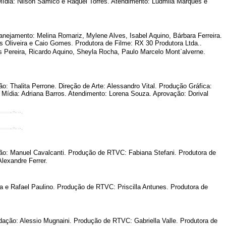
Mídia: Nilson Samico e Raquel Torres. Atendimento: Ludmila Marques e
nejamento: Melina Romariz, Mylene Alves, Isabel Aquino, Bárbara Ferreira.
s Oliveira e Caio Gomes. Produtora de Filme: RX 30 Produtora Ltda..
s Pereira, Ricardo Aquino, Sheyla Rocha, Paulo Marcelo Mont`alverne.
: Thalita Perrone. Direção de Arte: Alessandro Vital. Produção Gráfica:
 Mídia: Adriana Barros. Atendimento: Lorena Souza. Aprovação: Dorival
ção: Manuel Cavalcanti. Produção de RTVC: Fabiana Stefani. Produtora de
lexandre Ferrer.
sa e Rafael Paulino. Produção de RTVC: Priscilla Antunes. Produtora de
dação: Alessio Mugnaini. Produção de RTVC: Gabriella Valle. Produtora de