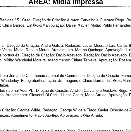
ÁREA: Mídia Impressa
idas / 51 Ouro. Direção de Criação: Aliwton Carvalho e Gustavo Rêgo. Reda
ão: Chico Barros. Est�dio/Manipulação: Daniel Xavier. Mídia: Pablo Fernandes
ior. Direção de Criação: André Galiza. Redação: Lucas Moura e Luiz Carlos 
 Veiga. Mídia: Renata Matos. Atendimento: Martha Queiroga. Aprovação: Lui
de português. Direção de Criação: Dácio Azevedo. Redação: Dácio Azevedo. D
eto. Mídia: Wanderlei Moreira. Atendimento: Chiara Teixeira. Aprovação: Ros
ora Jornal do Commercio / Jornal do Commercio. Direção de Criação: Fernan
Wanderley. Fotografia/Ilustração: Jc Imagens e Chico Barros. Est�dio/Manip
lazar.
s / Jornal Aqui PE. Direção de Criação: Aliwton Carvalho e Gustavo Rêgo. 
do. Atendimento: Giovanni Di Carlli, Liliane Costa, Maria Arruda. Aprovação:
de Criação: George Wilde. Redação: George Wilde e Tiago Xavier. Direção de A
Menezes. Atendimento: Pablo Ara�jo. Aprovação: J�lia Arruda.