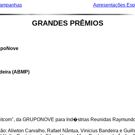
ampanhas
Apresentações Esp
GRANDES PRÊMIOS
upoNove
eira (ABMP)
Sitcom", da GRUPONOVE para Ind�strias Reunidas Raymundo d
o: Aliwton Carvalho, Rafael Nântua, Vinicius Bandeira e Guil