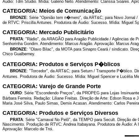
Áudio: Tdm Studio. Mídia: Galeno Neto. Atendimento: Clarissa Soares. Ap
CATEGORIA: Meios de Comunicação
BRONZE
: Série "Opinião tem n�mero", da ART&C; para Novo Jornal / 
de RTVC: Priscilla Antunes. Produtora de Áudio: Sucesso. Mídia: Miguel 
CATEGORIA: Mercado Publicitário
PRATA
: "Rádio", da ARAGÃO para Aragão Publicidade / Agências de P
Senhorinha Gondim. Atendimento: Marcus Aragão. Aprovação: Marcus Arag
BRONZE
: "Olavo Bilac", da MOTA para Sinapro Ceará / sindicato. Di
Chico Gualberney.
CATEGORIA: Produtos e Serviços P�blicos
BRONZE
: "Torcedor", da ART&C; para Seturn / Transporte P�blico. Di
Antunes. Produtora de Áudio: Sucesso. Mídia: Miguel Spencer e Lucélia 
CATEGORIA: Varejo de Grande Porte
OURO
: Série "Escondendo Preços", da PROPEG para Lojas Insinuante 
Bárbara Ferreira. Redação: Liliane Freitas. Direção de Arte: Edson Rosa e 
Maria José Silva, Paulo Simas, Demis Acasan. Atendimento: Carlos Pereira
CATEGORIA: Produtos e Serviços Diversos
PRATA
: Série "Carnaval No Pelô", da TEMPO para Secult. Direção de 
Nascimento. Produção de RTVC: Andrea Itabayana. Produtora de Áudio: A IL
Aprovação: Marcelo de Troi.