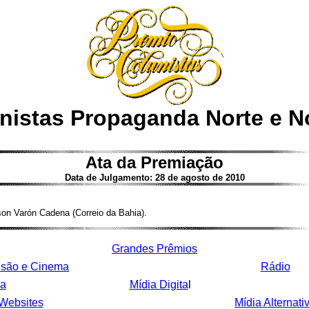
nistas Propaganda Norte e N
Ata da Premiação
Data de Julgamento: 28 de agosto de 2010
lson Varón Cadena (Correio da Bahia).
Grandes Prêmios
isão e Cinema
Rádio
sa
Mídia Digita
l
Websites
Mídia Alternati