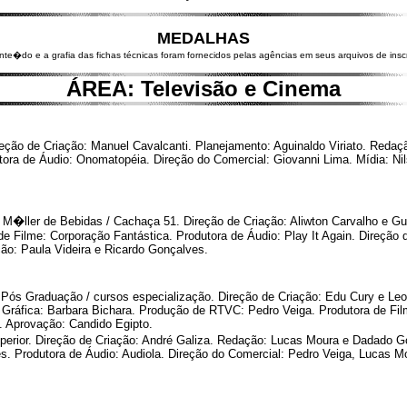
MEDALHAS
nte�do e a grafia das fichas técnicas foram fornecidos pelas agências em seus arquivos de inscr
ÁREA: Televisão e Cinema
eção de Criação: Manuel Cavalcanti. Planejamento: Aguinaldo Viriato. Redaç
ora de Áudio: Onomatopéia. Direção do Comercial: Giovanni Lima. Mídia: Ni
ller de Bebidas / Cachaça 51. Direção de Criação: Aliwton Carvalho e Gus
de Filme: Corporação Fantástica. Produtora de Áudio: Play It Again. Direção
ção: Paula Videira e Ricardo Gonçalves.
 Pós Graduação / cursos especialização. Direção de Criação: Edu Cury e Leo
 Gráfica: Barbara Bichara. Produção de RTVC: Pedro Veiga. Produtora de Fil
s. Aprovação: Candido Egipto.
uperior. Direção de Criação: André Galiza. Redação: Lucas Moura e Dadado G
es. Produtora de Áudio: Audiola. Direção do Comercial: Pedro Veiga, Lucas 