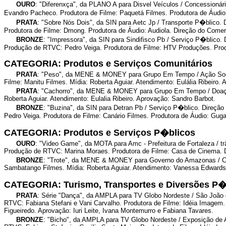
OURO
: "Diferenxça", da PLANO A para Disvel Veículos / Concessionár
Evandro Pacheco. Produtora de Filme: Paquetá Filmes. Produtora de Áudio: 
PRATA
: "Sobre Nós Dois", da SIN para Aetc Jp / Transporte P�blico.
Produtora de Filme: Dmong. Produtora de Áudio: Audiola. Direção do Comerc
BRONZE
: "Impressora", da SIN para Sindifisco Pb / Serviço P�blico. 
Produção de RTVC: Pedro Veiga. Produtora de Filme: HTV Produções. Produ
CATEGORIA: Produtos e Serviços Comunitários
PRATA
: "Peso", da MENE & MONEY para Grupo Em Tempo / Ação Social.
Filme: Manitu Filmes. Mídia: Roberta Aguiar. Atendimento: Eulália Ribeiro.
PRATA
: "Cachorro", da MENE & MONEY para Grupo Em Tempo / Doação d
Roberta Aguiar. Atendimento: Eulalia Ribeiro. Aprovação: Sandro Barbot.
BRONZE
: "Buzina", da SIN para Detran Pb / Serviço P�blico. Direção
Pedro Veiga. Produtora de Filme: Canário Filmes. Produtora de Áudio: Guga
CATEGORIA: Produtos e Serviços P�blicos
OURO
: "Video Game", da MOTA para Amc - Prefeitura de Fortaleza / t
Produção de RTVC: Marina Moraes. Produtora de Filme: Casa de Cinema. D
BRONZE
: "Trote", da MENE & MONEY para Governo do Amazonas / Comba
Sambatango Filmes. Mídia: Roberta Aguiar. Atendimento: Vanessa Edwards e
CATEGORIA: Turismo, Transportes e Diversões P�
PRATA
: Série "Dança", da AMPLA para TV Globo Nordeste / São João d
RTVC: Fabiana Stefani e Vani Carvalho. Produtora de Filme: Idéia Imagem.
Figueiredo. Aprovação: Iuri Leite, Ivana Montemurro e Fabiana Tavares.
BRONZE
: "Bicho", da AMPLA para TV Globo Nordeste / Exposição de A