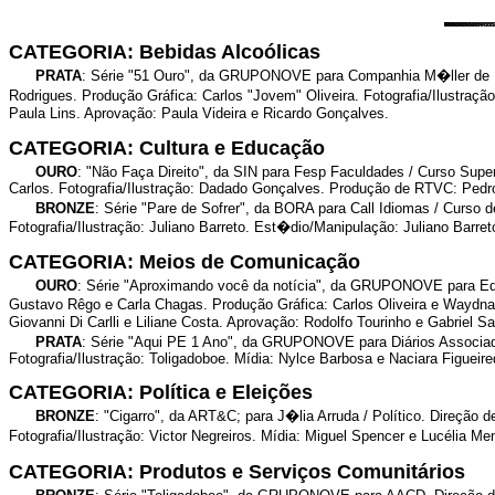
CATEGORIA: Bebidas Alcoólicas
PRATA
: Série "51 Ouro", da GRUPONOVE para Companhia M�ller de Beb
Rodrigues. Produção Gráfica: Carlos "Jovem" Oliveira. Fotografia/Ilustraç
Paula Lins. Aprovação: Paula Videira e Ricardo Gonçalves.
CATEGORIA: Cultura e Educação
OURO
: "Não Faça Direito", da SIN para Fesp Faculdades / Curso Super
Carlos. Fotografia/Ilustração: Dadado Gonçalves. Produção de RTVC: Pedro
BRONZE
: Série "Pare de Sofrer", da BORA para Call Idiomas / Curso 
Fotografia/Ilustração: Juliano Barreto. Est�dio/Manipulação: Juliano Barr
CATEGORIA: Meios de Comunicação
OURO
: Série "Aproximando você da notícia", da GRUPONOVE para Edit
Gustavo Rêgo e Carla Chagas. Produção Gráfica: Carlos Oliveira e Waydna 
Giovanni Di Carlli e Liliane Costa. Aprovação: Rodolfo Tourinho e Gabriel Sa
PRATA
: Série "Aqui PE 1 Ano", da GRUPONOVE para Diários Associado
Fotografia/Ilustração: Toligadoboe. Mídia: Nylce Barbosa e Naciara Figueire
CATEGORIA: Política e Eleições
BRONZE
: "Cigarro", da ART&C; para J�lia Arruda / Político. Direção 
Fotografia/Ilustração: Victor Negreiros. Mídia: Miguel Spencer e Lucélia 
CATEGORIA: Produtos e Serviços Comunitários