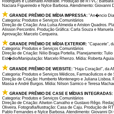
Rodrigues e Lusenalto Andrade. Produção de RTVC: Bárbara V
Naciara Figueiredo e Nylce Barbosa. Atendimento: Giovanni 
GRANDE PRÊMIO DE MÍDIA IMPRESSA:
"An�ncio Dia 
Categoria: Produtos e Serviços Comunitários
Direção de Criação: Ana Luísa Almeida e Ariston Quadros. Pla
Alisson Percontini. Produção Gráfica: Carla Souza e Manuela 
Aprovação: Marcelo Cerqueira.
GRANDE PRÊMIO DE MÍDIA EXTERIOR:
"Capacete", d
Categoria: Produtos e Serviços Comunitários
Direção de Criação: Nilio Braga Portella. Planejamento: Tuli
Est�dio/Manipulação: Marcelo Rhenzo. Mídia: Roberta Aguiar.
GRANDE PRÊMIO DE WEBSITE:
"Haja Coração!", da A
Categoria: Produtos e Serviços Médicos, Farmacêuticos e d
Direção de Criação: Humberto Montenegro e Juliana Lisboa. 
Massa e André Burgos. Mídia: Nilson Samico e Teresa Macha
GRANDE PRÊMIO DE CASE E MÍDIAS INTEGRADAS:
Categoria: Produtos e Serviços Comunitários
Direção de Criação: Aliwton Carvalho e Gustavo Rêgo. Redaçã
Oliveira. Fotografia/Ilustração: Casa de Caju. Produção de 
Pablo Fernandes e Nylce Barbosa. Atendimento: Giovanni Di 