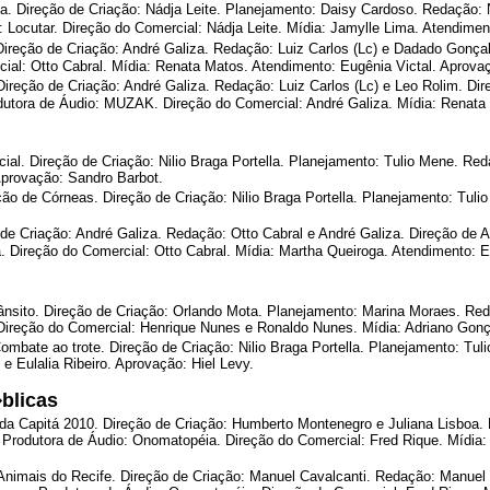
ia. Direção de Criação: Nádja Leite. Planejamento: Daisy Cardoso. Redação:
Locutar. Direção do Comercial: Nádja Leite. Mídia: Jamylle Lima. Atendiment
 Direção de Criação: André Galiza. Redação: Luiz Carlos (Lc) e Dadado Gonç
ial: Otto Cabral. Mídia: Renata Matos. Atendimento: Eugênia Victal. Aprovaç
Direção de Criação: André Galiza. Redação: Luiz Carlos (Lc) e Leo Rolim. Dir
tora de Áudio: MUZAK. Direção do Comercial: André Galiza. Mídia: Renata 
 Direção de Criação: Nilio Braga Portella. Planejamento: Tulio Mene. Red
 Aprovação: Sandro Barbot.
e Córneas. Direção de Criação: Nilio Braga Portella. Planejamento: Tulio
 de Criação: André Galiza. Redação: Otto Cabral e André Galiza. Direção de 
. Direção do Comercial: Otto Cabral. Mídia: Martha Queiroga. Atendimento: 
rânsito. Direção de Criação: Orlando Mota. Planejamento: Marina Moraes. Red
ireção do Comercial: Henrique Nunes e Ronaldo Nunes. Mídia: Adriano Gonç
te ao trote. Direção de Criação: Nilio Braga Portella. Planejamento: Tuli
 Eulalia Ribeiro. Aprovação: Hiel Levy.
blicas
a Capitá 2010. Direção de Criação: Humberto Montenegro e Juliana Lisboa. R
 Produtora de Áudio: Onomatopéia. Direção do Comercial: Fred Rique. Mídia
nimais do Recife. Direção de Criação: Manuel Cavalcanti. Redação: Manuel 